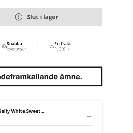
Slut i lager
Snabba
Fri frakt
leveranser
fr. 399 kr
elly White Sweet