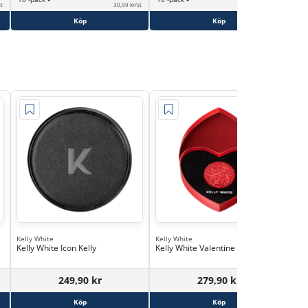
st
30,99 kr/st
35,99 kr/st
Köp
Köp
Kelly White
Kelly White
Kell
Kelly White Icon Kelly
Kelly White Valentine Kelly
Kel
249,90 kr
279,90 kr
Köp
Köp