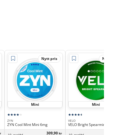
Nytt pris
Nytt pris
Mini
Mini
ZYN
VELO
Kap
ZYN Cool Mint Mini 6mg
VELO Bright Spearmint Mini 4mg
Kap
309,90
359,90
r
kr
kr
10 -pack
10 -pack
5 