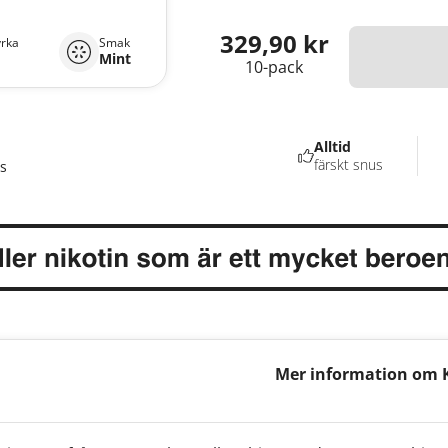
329,90 kr
yrka
Smak
Mint
10-pack
Alltid
färskt snus
s
Mer information om K
Peppermint Mini 6mg