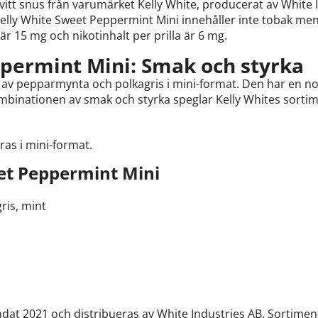
vitt snus från varumärket Kelly White, producerat av White 
Kelly White Sweet Peppermint Mini innehåller inte tobak men 
r 15 mg och nikotinhalt per prilla är 6 mg.
permint Mini: Smak och styrka
 av pepparmynta och polkagris i mini-format. Den har en n
mbinationen av smak och styrka speglar Kelly Whites sortime
ras i mini-format.
et Peppermint Mini
ris, mint
ndat 2021 och distribueras av White Industries AB. Sortimen