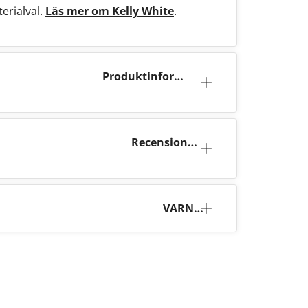
erialval.
Läs mer om Kelly White
.
Produktinforma
tion
Recensione
r (4)
VARNI
NG