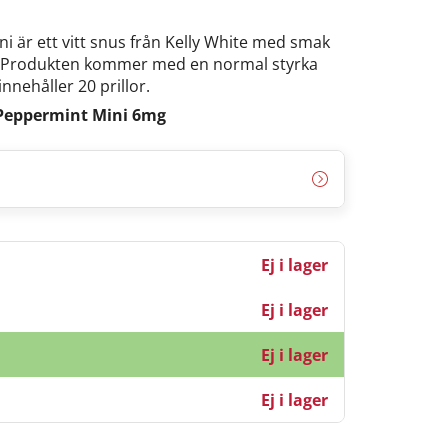
i är ett vitt snus från Kelly White med smak
.
Produkten kommer med en normal styrka
innehåller 20 prillor.
 Peppermint Mini 6mg
Ej i lager
Ej i lager
Ej i lager
Ej i lager