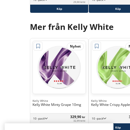
29,90 kr/st
Köp
Köp
Mer från Kelly White
Nyhet
Kelly White
Kelly White
Kelly White Minty Grape 10mg
Kelly White Crispy App
329,90
kr
10 -pack
10 -pack
32,99 kr/st
Köp
Köp