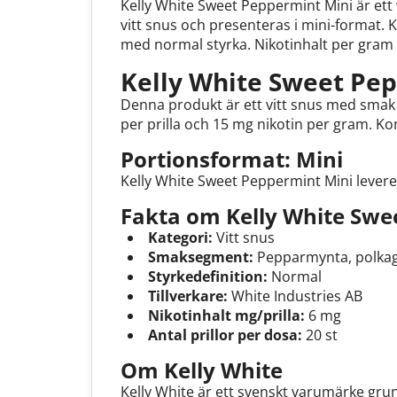
Kelly White Sweet Peppermint Mini är ett 
vitt snus och presenteras i mini-format. 
med normal styrka. Nikotinhalt per gram ä
Kelly White Sweet Pep
Denna produkt är ett vitt snus med smak
per prilla och 15 mg nikotin per gram. Ko
Portionsformat: Mini
Kelly White Sweet Peppermint Mini levere
Fakta om Kelly White Swe
Kategori:
Vitt snus
Smaksegment:
Pepparmynta, polkag
Styrkedefinition:
Normal
Tillverkare:
White Industries AB
Nikotinhalt mg/prilla:
6 mg
Antal prillor per dosa:
20 st
Om Kelly White
Kelly White är ett svenskt varumärke gru