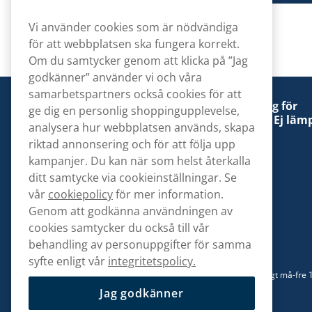
Vi använder cookies som är nödvändiga
för att webbplatsen ska fungera korrekt.
Om du samtycker genom att klicka på ”Jag
godkänner” använder vi och våra
samarbetspartners också cookies för att
Denna tobaksprodukt kan vara skadlig för
ge dig en personlig shoppingupplevelse,
hälsan och är beroendeframkallande. Ej lämp
analysera hur webbplatsen används, skapa
för personer under 18 år.
riktad annonsering och för att följa upp
kampanjer. Du kan när som helst återkalla
ditt samtycke via cookieinställningar. Se
vår
cookiepolicy
för mer information.
Genom att godkänna användningen av
Kontakta oss
cookies samtycker du också till vår
hej@snusbolaget.se
behandling av personuppgifter för samma
syfte enligt vår
integritetspolicy.
08 517 910 94
Mån-Tor 8.00-17.00 | Fre 9.00-17.00 | (Lunchstängt må-fre 
13)
Jag godkänner