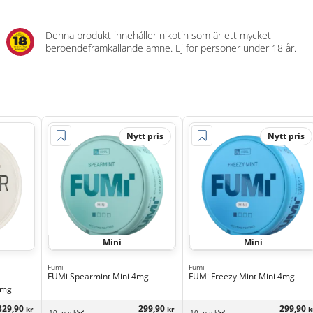
Denna produkt innehåller nikotin som är ett mycket
beroendeframkallande ämne. Ej för personer under 18 år.
Nytt pris
Nytt pris
Mini
Mini
Fumi
Fumi
FUMi Spearmint Mini 4mg
FUMi Freezy Mint Mini 4mg
6mg
329,90
299,90
299,90
kr
kr
k
10 -pack
10 -pack