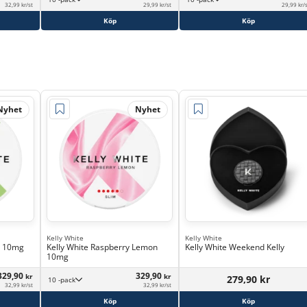
32,99 kr/st
29,99 kr/st
29,99 kr/
Köp
Köp
Nyhet
Nyhet
Kelly White
Kelly White
le 10mg
Kelly White Raspberry Lemon
Kelly White Weekend Kelly
10mg
329,90
329,90
kr
kr
279,90 kr
10 -pack
32,99 kr/st
32,99 kr/st
Köp
Köp