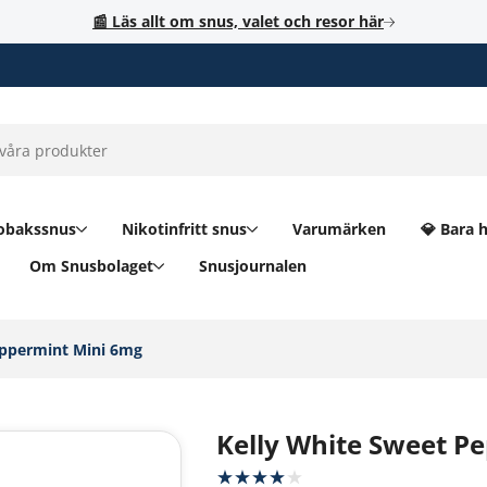
📰 Läs allt om snus, valet och resor här
obakssnus
Nikotinfritt snus
Varumärken
💎 Bara 
Om Snusbolaget
Snusjournalen
ppermint Mini 6mg‎
Kelly White Sweet P