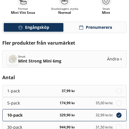
Format
Snusbolagets styrka
Smak
Mini Vitt Snus
Normal
Mint
Engångsköp
Prenumerera
Fler produkter från varumärket
Smak
Ändra
Mint Strong Mini 6mg
Antal
1-pack
37,99 kr
5-pack
174,99 kr
35,00 kr
/st
10-pack
329,90 kr
32,99 kr
/st
30-pack
944,90 kr
31,50 kr
/st