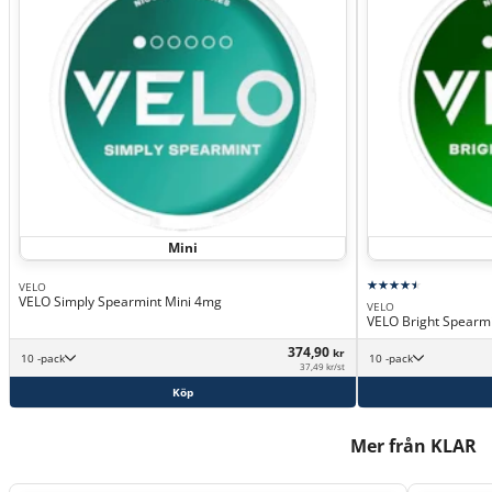
Mini
VELO
VELO Simply Spearmint Mini 4mg
VELO
VELO Bright Spearm
374,90
kr
10 -pack
10 -pack
37,49 kr/st
Köp
Mer från KLAR