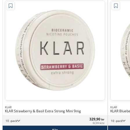
KLAR
KLAR
KLAR Strawberry & Basil Extra Strong Mini 9mg
KLAR Bluebe
329,90
kr
10 -pack
10 -pack
32,99 kr/st
Köp