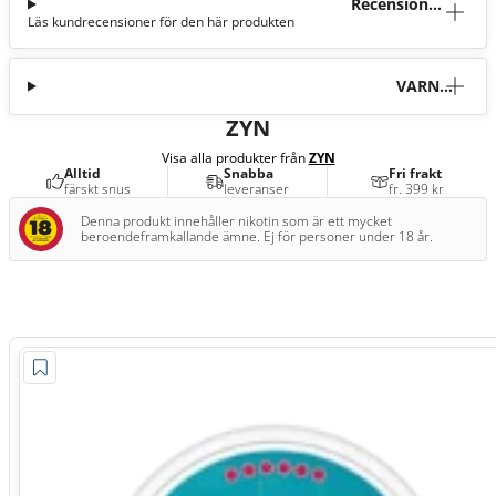
Recensioner
Läs kundrecensioner för den här produkten
(9)
VARNI
NG
ZYN
Visa alla produkter från
ZYN
Alltid
Snabba
Fri frakt
färskt snus
leveranser
fr. 399 kr
Denna produkt innehåller nikotin som är ett mycket
beroendeframkallande ämne. Ej för personer under 18 år.