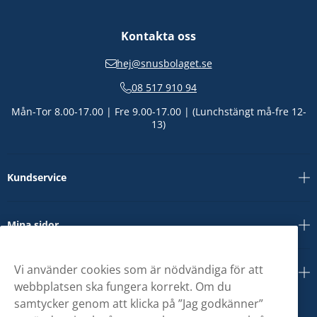
Kontakta oss
hej@snusbolaget.se
08 517 910 94
Mån-Tor 8.00-17.00 | Fre 9.00-17.00 | (Lunchstängt må-fre 12-
13)
Kundservice
Mina sidor
Vi använder cookies som är nödvändiga för att
Om oss
webbplatsen ska fungera korrekt. Om du
samtycker genom att klicka på ”Jag godkänner”