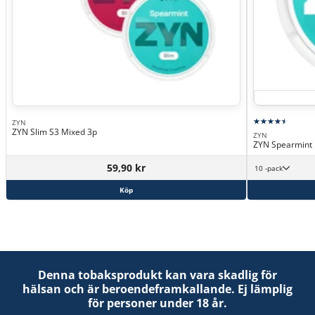
ZYN
ZYN Slim S3 Mixed 3p
ZYN
ZYN Spearmint
59,90 kr
10 -pack
Köp
Denna tobaksprodukt kan vara skadlig för
hälsan och är beroendeframkallande. Ej lämplig
för personer under 18 år.