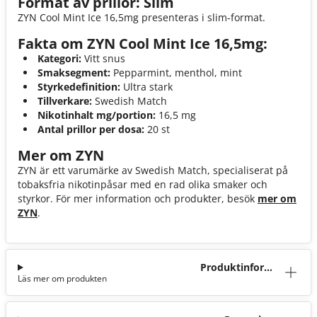
Format av prillor: Slim
ZYN Cool Mint Ice 16,5mg presenteras i slim-format.
Fakta om ZYN Cool Mint Ice 16,5mg:
Kategori:
Vitt snus
Smaksegment:
Pepparmint, menthol, mint
Styrkedefinition:
Ultra stark
Tillverkare:
Swedish Match
Nikotinhalt mg/portion:
16,5 mg
Antal prillor per dosa:
20 st
Mer om ZYN
ZYN är ett varumärke av Swedish Match, specialiserat på
tobaksfria nikotinpåsar med en rad olika smaker och
styrkor. För mer information och produkter, besök
mer om
ZYN
.
Produktinforma
Läs mer om produkten
tion