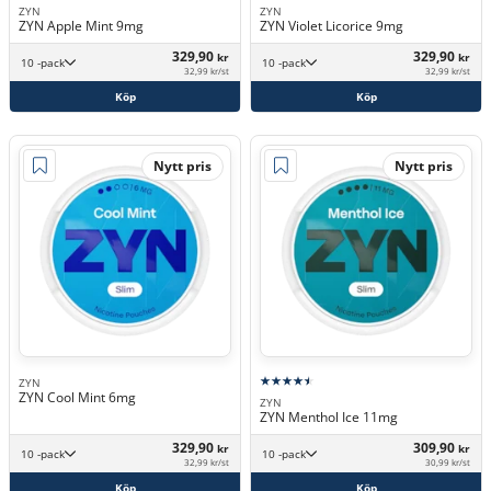
ZYN
ZYN
ZYN Apple Mint 9mg
ZYN Violet Licorice 9mg
329,90
329,90
kr
kr
10 -pack
10 -pack
32,99 kr/st
32,99 kr/st
Köp
Köp
Nytt pris
Nytt pris
ZYN
ZYN Cool Mint 6mg
ZYN
ZYN Menthol Ice 11mg
329,90
309,90
kr
kr
10 -pack
10 -pack
32,99 kr/st
30,99 kr/st
Köp
Köp