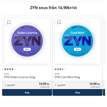
ZYN snus från 14,90kr/st
Z
Z
ZYN
ZYN
ZYN Violet Licorice 6mg
ZYN Cool Mint 9mg
14,90
14,90
kr
kr
1 -pack
1 -pack
14,90 kr/st
14,90 kr/st
Köp
Köp