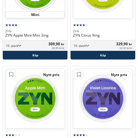
Mini
ZYN
ZYN
ZYN Apple Mint Mini 3mg
ZYN Citrus 9mg
309,90
329,90
kr
kr
10 -pack
10 -pack
30,99 kr/st
32,99 kr/st
Köp
Köp
Nytt pris
Nytt pris