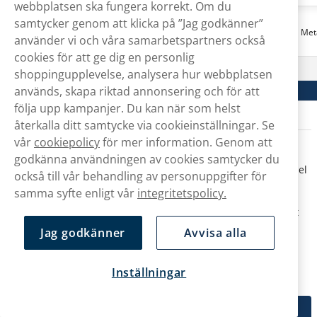
webbplatsen ska fungera korrekt. Om du
samtycker genom att klicka på ”Jag godkänner”
ZYN
ZYN
ZYN Metal Can Watermelon Mint Pink
ZYN Met
använder vi och våra samarbetspartners också
cookies för att ge dig en personlig
199,90 kr
shoppingupplevelse, analysera hur webbplatsen
används, skapa riktad annonsering och för att
Köp
följa upp kampanjer. Du kan när som helst
återkalla ditt samtycke via cookieinställningar. Se
vår
cookiepolicy
för mer information. Genom att
Designändringar i ZYNs sortiment
godkänna användningen av cookies samtycker du
År
2025
uppdaterade ZYN
designen
och
namnen
på en stor del
också till vår behandling av personuppgifter för
av sortimentet, samtidigt som man uppdaterade recepten på
samma syfte enligt vår
integritetspolicy.
flera produkter och bytte namn på formatet
Mini Dry
till
Mini
.
Under
2026
gjorde ZYN ytterligare förändringar - bland annat
införde man en
ny styrkeskala
på ZYN Mini-produkter.
Jag godkänner
Avvisa alla
Mer info om förändringarna hittar du genom att klicka dig
vidare nedan:
Inställningar
Ändringar i sortimentet
ZYNs namnbyte 2025
2026