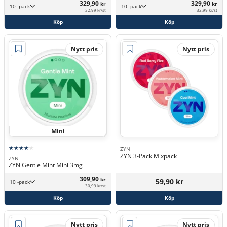
329,90
329,90
kr
kr
10 -pack
10 -pack
32,99 kr/st
32,99 kr/st
Köp
Köp
Nytt pris
Nytt pris
Mini
ZYN
ZYN 3-Pack Mixpack
ZYN
ZYN Gentle Mint Mini 3mg
309,90
kr
59,90 kr
10 -pack
30,99 kr/st
Köp
Köp
Nytt pris
Nytt pris