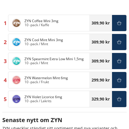
ZYN Coffee Mini 3mg
1
309,90 kr
10 -pack
/
Kaffe
ZYN Cool Mint Mini 3mg
2
309,90 kr
10 -pack
/
Mint
ZYN Spearmint Extra Low Mini 1,5mg
3
309,90 kr
10 -pack
/
Mint
ZYN Watermelon Mint 6mg
4
299,90 kr
10 -pack
/
Frukt
ZYN Violet Licorice 6mg
5
329,90 kr
10 -pack
/
Lakrits
Senaste nytt om ZYN
ZYN utvecklar ständigt sitt sortiment med
nya varianter och