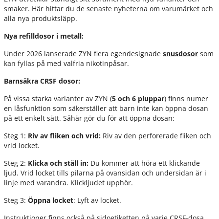
smaker. Här hittar du de senaste nyheterna om varumärket och
alla nya produktsläpp.
Nya refilldosor i metall:
Under 2026 lanserade ZYN flera egendesignade
snusdosor
som
kan fyllas på med valfria nikotinpåsar.
Barnsäkra CRSF dosor:
På vissa starka varianter av ZYN (
5 och 6 pluppar
) finns numer
en låsfunktion som säkerställer att barn inte kan öppna dosan
på ett enkelt sätt. Såhär gör du för att öppna dosan:
Steg 1:
Riv av fliken och vrid:
Riv av den perforerade fliken och
vrid locket.
Steg 2:
Klicka och ställ in:
Du kommer att höra ett klickande
ljud. Vrid locket tills pilarna på ovansidan och undersidan är i
linje med varandra. Klickljudet upphör.
Steg 3:
Öppna locket
: Lyft av locket.
Instruktioner finns också på sidoetiketten på varje CRSF-dosa.