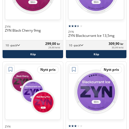
ZYN
ZYN Black Cherry 9mg
ZYN
ZYN Blackcurrant Ice 13,5mg
299,00
309,90
kr
kr
10 -pack
10 -pack
29,90 kr/st
30,99 kr/st
Köp
Köp
Nytt pris
Nytt pris
ZYN