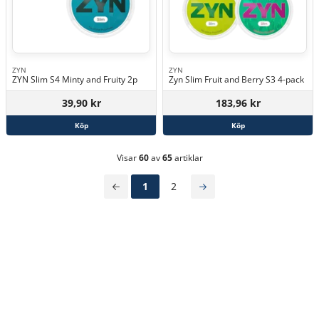
ZYN
ZYN
ZYN Slim S4 Minty and Fruity 2p
Zyn Slim Fruit and Berry S3 4-pack
39,90 kr
183,96 kr
Köp
Köp
Visar
60
av
65
artiklar
1
2