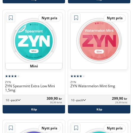
Nytt pris
Nytt pris
Mini
ZYN
ZYN
ZYN Spearmint Extra Low Mini
ZYN Watermelon Mint 6mg
1,5mg
309,90
299,90
kr
kr
10 -pack
10 -pack
30,99 kr/st
29,99 kr/st
Köp
Köp
Nytt pris
Nytt pris