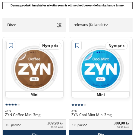
relevans (fallande)
Filter
Nytt pris
Nytt pris
Mini
Mini
ZYN
ZYN
ZYN Coffee Mini 3mg
ZYN Cool Mint Mini 3mg
309,90
309,90
kr
kr
10 -pack
10 -pack
30,99 kr/st
30,99 kr/st
Köp
Köp