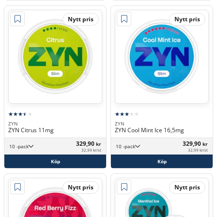
Nytt pris
Nytt pris
ZYN
ZYN
ZYN Citrus 11mg
ZYN Cool Mint Ice 16,5mg
329,90
329,90
kr
kr
10 -pack
10 -pack
32,99 kr/st
32,99 kr/st
Köp
Köp
Nytt pris
Nytt pris