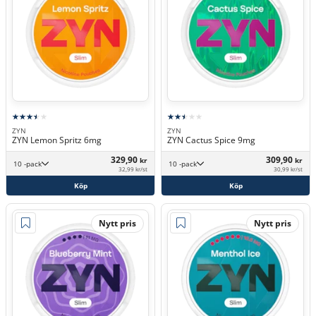
ZYN
ZYN
ZYN Lemon Spritz 6mg
ZYN Cactus Spice 9mg
329,90
309,90
kr
kr
10 -pack
10 -pack
32,99 kr/st
30,99 kr/st
Köp
Köp
Nytt pris
Nytt pris