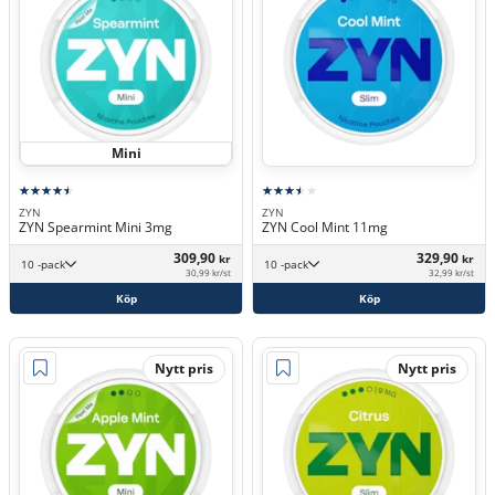
Mini
ZYN
ZYN
ZYN Spearmint Mini 3mg
ZYN Cool Mint 11mg
309,90
329,90
kr
kr
10 -pack
10 -pack
30,99 kr/st
32,99 kr/st
Köp
Köp
Nytt pris
Nytt pris