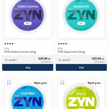
ZYN
ZYN
ZYN Violet Licorice 6mg
ZYN Spearmint 9mg
329,90
329,90
kr
kr
10 -pack
10 -pack
32,99 kr/st
32,99 kr/st
Köp
Köp
Nytt pris
Nytt pris