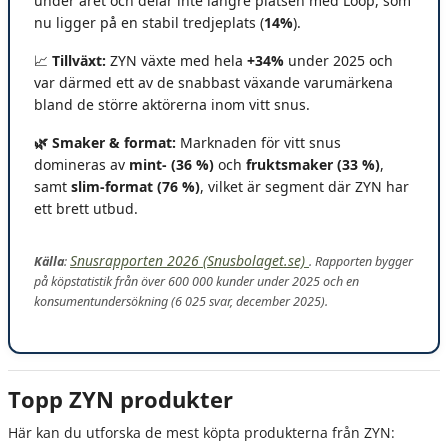
under året och delar inte längre platsen med Loop, som
nu ligger på en stabil tredjeplats (
14%
).
📈
Tillväxt:
ZYN växte med hela
+34%
under 2025 och
var därmed ett av de snabbast växande varumärkena
bland de större aktörerna inom vitt snus.
🌿 Smaker & format:
Marknaden för vitt snus
domineras av
mint- (36 %)
och
fruktsmaker (33 %)
,
samt
slim-format (76 %)
, vilket är segment där ZYN har
ett brett utbud.
Snusrapporten 2026 (Snusbolaget.se)
Källa
:
. Rapporten bygger
på köpstatistik från över 600 000 kunder under 2025 och en
konsumentundersökning (6 025 svar, december 2025).
Topp ZYN produkter
Här kan du utforska de mest köpta produkterna från ZYN: