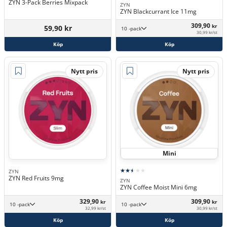
ZYN 3-Pack Berries Mixpack
ZYN
ZYN Blackcurrant Ice 11mg
309,90
kr
59,90 kr
10 -pack
30,99 kr/st
Köp
Köp
Nytt pris
Nytt pris
Mini
ZYN
ZYN Red Fruits 9mg
ZYN
ZYN Coffee Moist Mini 6mg
329,90
309,90
kr
kr
10 -pack
10 -pack
32,99 kr/st
30,99 kr/st
Köp
Köp