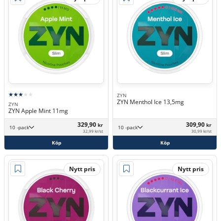
ZYN
ZYN Menthol Ice 13,5mg
ZYN
ZYN Apple Mint 11mg
329,90
309,90
kr
kr
10 -pack
10 -pack
32,99 kr/st
30,99 kr/st
Köp
Köp
Nytt pris
Nytt pris