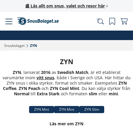
📰 Läs allt om snus, valet och resor här
Snusbolaget‎
ZYN‎
ZYN
ZYN
, lanserat
2016
av
Swedish Match
, är ett etablerat
varumärke inom
vitt snus
, både i Sverige och USA. Här hittar du
ZYN snus i olika styrkor, format och smaker. Exempelvis
ZYN
Coffee
,
ZYN Peach
och
ZYN
Cool Mint
. Du kan välja styrkor från
Normal
till
Extra Stark
och formaten
slim
eller
mini
.
ZYN Mini
ZYN Mint
ZYN Slim
Läs mer om ZYN