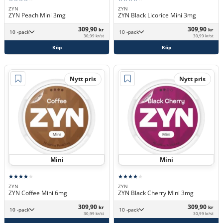
ZYN
ZYN
ZYN Peach Mini 3mg
ZYN Black Licorice Mini 3mg
309,90
309,90
kr
kr
10 -pack
10 -pack
30,99 kr/st
30,99 kr/st
Köp
Köp
Nytt pris
Nytt pris
Mini
Mini
ZYN
ZYN
ZYN Coffee Mini 6mg
ZYN Black Cherry Mini 3mg
309,90
309,90
kr
kr
10 -pack
10 -pack
30,99 kr/st
30,99 kr/st