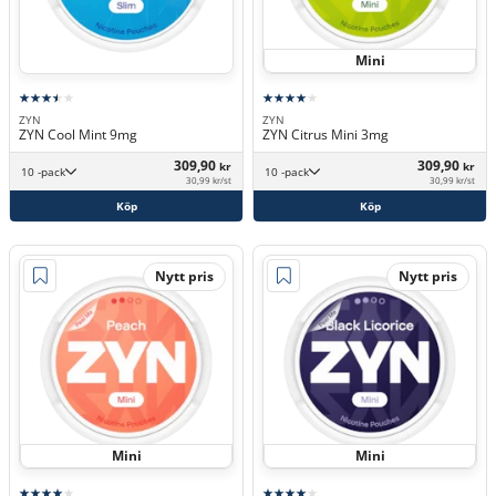
Mini
ZYN
ZYN
ZYN Cool Mint 9mg
ZYN Citrus Mini 3mg
309,90
309,90
kr
kr
10 -pack
10 -pack
30,99 kr/st
30,99 kr/st
Köp
Köp
Nytt pris
Nytt pris
Mini
Mini