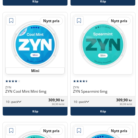
Köp
Köp
Nytt pris
Nytt pris
Mini
ZYN
ZYN
ZYN Cool Mint Mini 6mg
ZYN Spearmint 6mg
309,90
309,90
kr
kr
10 -pack
10 -pack
30,99 kr/st
30,99 kr/st
Köp
Köp
Nytt pris
Nytt pris