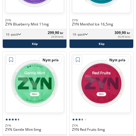
ZYN
ZYN
ZYN Blueberry Mint 11mg
ZYN Menthol Ice 16,5mg
299,90
309,90
kr
kr
10 -pack
10 -pack
29,99 kr/st
30,99 kr/st
Köp
Köp
Nytt pris
Nytt pris
ZYN
ZYN
ZYN Gentle Mint 6mg
ZYN Red Fruits 6mg