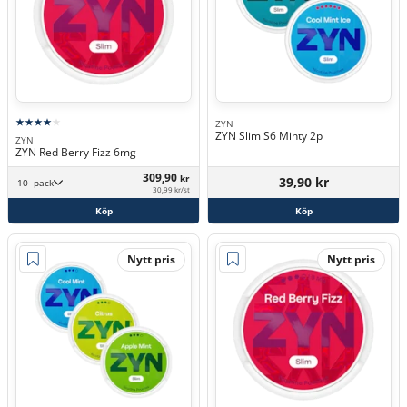
ZYN
ZYN Slim S6 Minty 2p
ZYN
ZYN Red Berry Fizz 6mg
309,90
kr
39,90 kr
10 -pack
30,99 kr/st
Köp
Köp
Nytt pris
Nytt pris