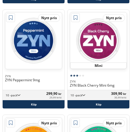
Nytt pris
Nytt pris
Mini
ZYN
ZYN Peppermint 9mg
ZYN
ZYN Black Cherry Mini 6mg
299,90
309,90
kr
kr
10 -pack
10 -pack
29,99 kr/st
30,99 kr/st
Köp
Köp
Nytt pris
Nytt pris