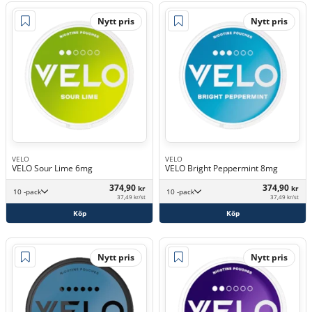
Nytt pris
Nytt pris
VELO
VELO
VELO Sour Lime 6mg
VELO Bright Peppermint 8mg
374,90
374,90
kr
kr
10 -pack
10 -pack
37,49 kr/st
37,49 kr/st
Köp
Köp
Nytt pris
Nytt pris