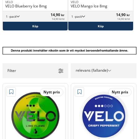
VELO
VELO
VELO Blueberry Ice 8mg
VELO Mango Ice 8mg
14,90
14,90
kr
kr
1 -pack
1 -pack
14,90 kr/st
14,90 kr/st
Köp
Köp
relevans (fallande)
Filter
Nytt pris
Nytt pris