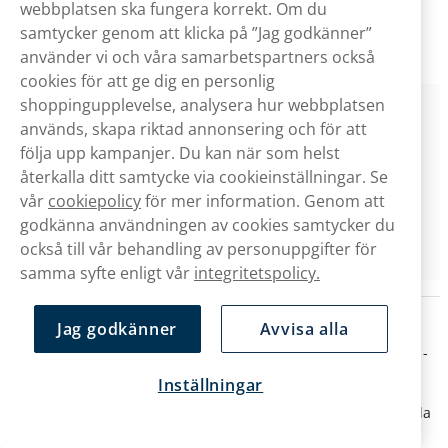
Lyft
- och senare till det vi idag känner som
Velo
.
webbplatsen ska fungera korrekt. Om du
samtycker genom att klicka på ”Jag godkänner”
Vill du veta mer om VELO snus? Läs mer på
velo.com
.
använder vi och våra samarbetspartners också
cookies för att ge dig en personlig
shoppingupplevelse, analysera hur webbplatsen
"Sedan den internationella lanseringen 2018 har
används, skapa riktad annonsering och för att
VELO vuxit till ett ledande varumärke inom
följa upp kampanjer. Du kan när som helst
nikotinpåsar, som nu säljs aktivt på 49
återkalla ditt samtycke via cookieinställningar. Se
marknader."
vår
cookiepolicy
för mer information. Genom att
godkänna användningen av cookies samtycker du
BAT
också till vår behandling av personuppgifter för
samma syfte enligt vår
integritetspolicy.
Vilka sorters snus erbjuder VELO snus?
Jag godkänner
Avvisa alla
Velo erbjuder både tobaksfritt
vitt snus
och
nikotinfritt snus
-
genom serien
Velo Zero
.
Inställningar
Här kan du klicka dig vidare för att se fler produkter inom båda
kategorierna.