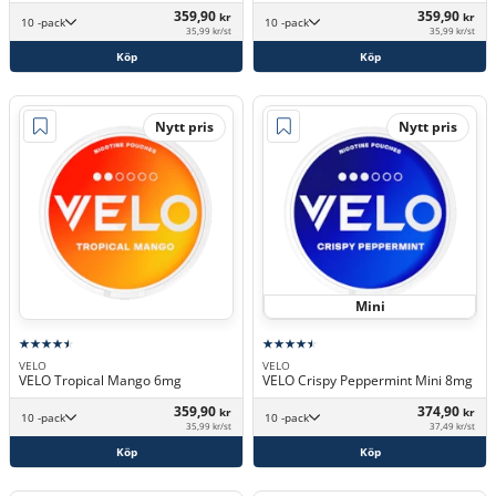
359,90
359,90
kr
kr
10 -pack
10 -pack
35,99 kr/st
35,99 kr/st
Köp
Köp
Nytt pris
Nytt pris
Mini
VELO
VELO
VELO Tropical Mango 6mg
VELO Crispy Peppermint Mini 8mg
359,90
374,90
kr
kr
10 -pack
10 -pack
35,99 kr/st
37,49 kr/st
Köp
Köp