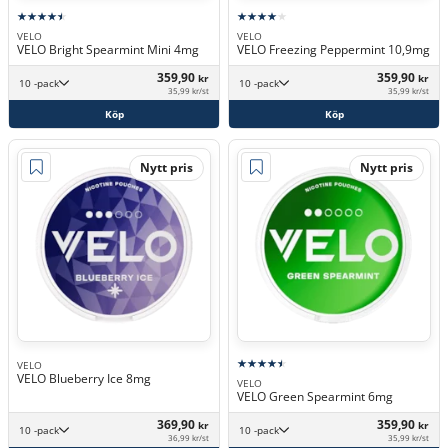
VELO
VELO
VELO Bright Spearmint Mini 4mg
VELO Freezing Peppermint 10,9mg
359,90
359,90
kr
kr
10 -pack
10 -pack
35,99 kr/st
35,99 kr/st
Köp
Köp
Nytt pris
Nytt pris
VELO
VELO Blueberry Ice 8mg
VELO
VELO Green Spearmint 6mg
369,90
359,90
kr
kr
10 -pack
10 -pack
36,99 kr/st
35,99 kr/st