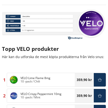
Topp VELO produkter
Här kan du utforska de mest köpta produkterna från Velo snus:
VELO Lime Flame 8mg
1
359,90 kr
10 -pack
/
Chili
VELO Crispy Peppermint 10mg
2
359,90 kr
10 -pack
/
Mint