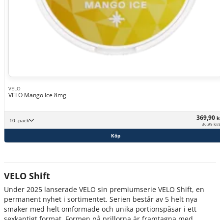
VELO
VELO Mango Ice 8mg
369,90
k
10 -pack
36,99 kr/
Köp
VELO Shift
Under 2025 lanserade VELO sin premiumserie VELO Shift, en
permanent nyhet i sortimentet. Serien består av 5 helt nya
smaker med helt omformade och unika portionspåsar i ett
sexkantigt format. Formen på prillorna är framtagna med