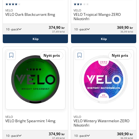
VELO
VELO
VELO Dark Blackcurrant 8mg
VELO Tropical Mango ZERO
Nikotinfri
374,90
369,90
kr
kr
10 -pack
10 -pack
37,49 kr/st
36,99 kr/st
Köp
Köp
Nytt pris
Nytt pris
VELO
VELO
VELO Bright Spearmint 14mg
VELO Wintery Watermelon ZERO
Nikotinfri
374,90
369,90
kr
kr
10 -pack
10 -pack
37,49 kr/st
36,99 kr/st