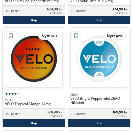
VELO Shift Cool Peppermint 8mg
VELO Sour Lime Mini 4mg
479,90
374,90
kr
kr
10 -pack
10 -pack
47,99 kr/st
37,49 kr/st
Köp
Köp
Nytt pris
Nytt pris
VELO
VELO Bright Peppermint ZERO
VELO
Nikotinfri
VELO Tropical Mango 14mg
374,90
369,90
kr
kr
10 -pack
10 -pack
37,49 kr/st
36,99 kr/st
Köp
Köp