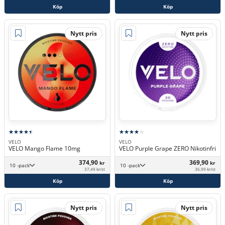
Köp
Köp
Nytt pris
Nytt pris
VELO
VELO
VELO Mango Flame 10mg
VELO Purple Grape ZERO Nikotinfri
374,90
369,90
kr
kr
10 -pack
10 -pack
37,49 kr/st
36,99 kr/st
Köp
Köp
Nytt pris
Nytt pris