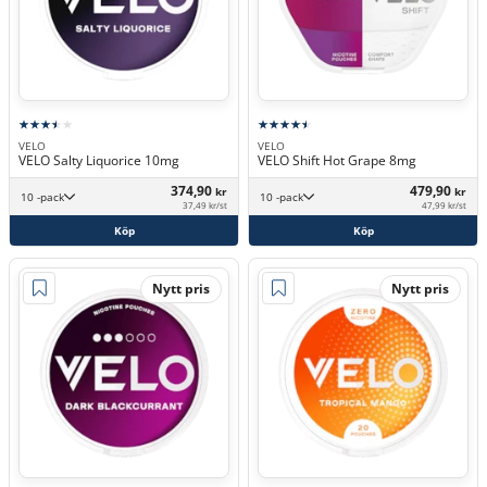
VELO
VELO
VELO Salty Liquorice 10mg
VELO Shift Hot Grape 8mg
374,90
479,90
kr
kr
10 -pack
10 -pack
37,49 kr/st
47,99 kr/st
Köp
Köp
Nytt pris
Nytt pris