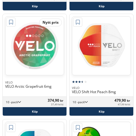
Köp
Köp
Nytt pris
VELO
VELO Arctic Grapefruit 6mg
VELO
VELO Shift Hot Peach 8mg
374,90
479,90
kr
kr
10 -pack
10 -pack
37,49 kr/st
47,99 kr/st
Köp
Köp