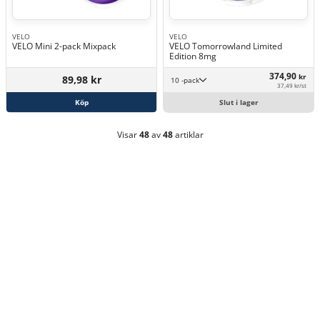
VELO
VELO
VELO Mini 2-pack Mixpack
VELO Tomorrowland Limited
Edition 8mg
374,90
kr
89,98 kr
10 -pack
37,49 kr/st
Köp
Slut i lager
Visar
48
av
48
artiklar