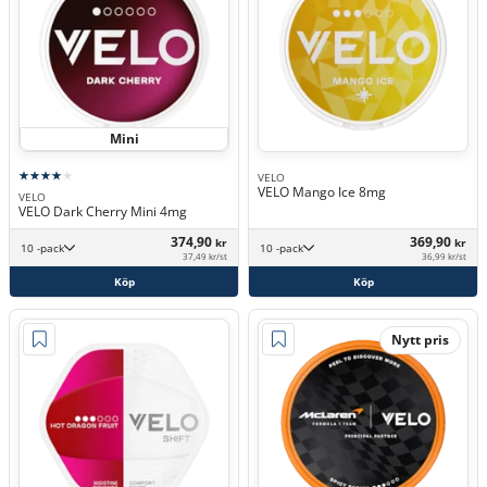
Mini
VELO
VELO Mango Ice 8mg
VELO
VELO Dark Cherry Mini 4mg
374,90
369,90
kr
kr
10 -pack
10 -pack
37,49 kr/st
36,99 kr/st
Köp
Köp
Nytt pris