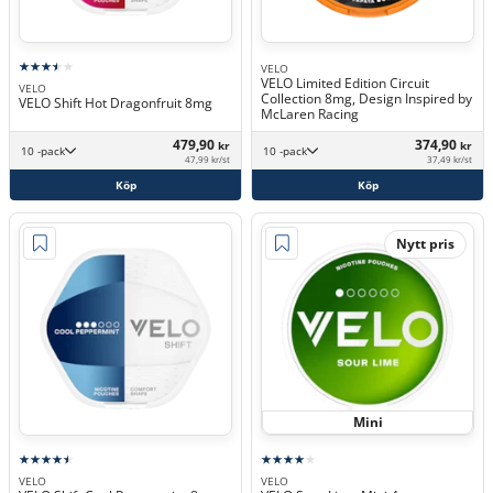
VELO
VELO Limited Edition Circuit
VELO
Collection 8mg, Design Inspired by
VELO Shift Hot Dragonfruit 8mg
McLaren Racing
479,90
374,90
kr
kr
10 -pack
10 -pack
47,99 kr/st
37,49 kr/st
Köp
Köp
Nytt pris
Mini
VELO
VELO