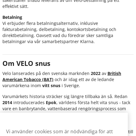
säkerställer snabb leverans av din Velo-beställning på ett
effektivt sätt.
Betalning
Vi erbjuder flera betalningsalternativ, inklusive
fakturabetalning, delbetalning, kontokortsbetalning och
direktbetalning. Oavsett vad du föredrar sker samtliga
betalningar via vår samarbetspartner Klarna.
Om VELO snus
Velo lanserades på den svenska marknden
2022
av
British
American Tobacco (BAT)
och är idag ett av de ledande
varumärkena inom
vitt snus
i Sverige.
Varumärkets historia sträcker sig längre tillbaka än så. Redan
2014
introducerades
Epok
, världens första helt vita snus - tack
vare en banbrytande, vattenbaserad rengöringsprocess som
avlägsnade färgen från tobaken men behöll nikotinet.
När BAT förvärvade Epok 2017 tog utvecklingen fart. Tobaken
Vi använder cookies som är nödvändiga för att
togs helt bort ur innehållet, och varumärket bytte först namn till