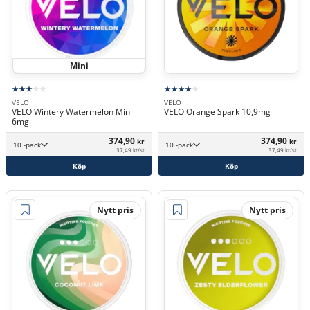
Mini
VELO
VELO
VELO Wintery Watermelon Mini
VELO Orange Spark 10,9mg
6mg
374,90
374,90
kr
kr
10 -pack
10 -pack
37,49 kr/st
37,49 kr/st
Köp
Köp
Nytt pris
Nytt pris