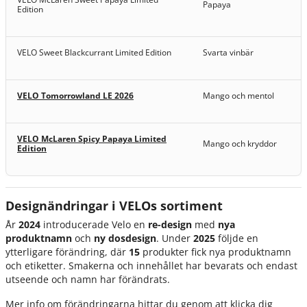
Papaya
Edition
VELO Sweet Blackcurrant Limited Edition
Svarta vinbär
VELO Tomorrowland LE 2026
Mango och mentol
VELO McLaren Spicy Papaya Limited
Mango och kryddor
Edition
Designändringar i VELOs sortiment
År
2024
introducerade Velo en
re-design
med
nya
produktnamn
och
ny dosdesign
. Under
2025
följde en
ytterligare förändring, där
15
produkter fick nya produktnamn
och etiketter. Smakerna och innehållet har bevarats och endast
utseende och namn har förändrats.
Mer info om förändringarna hittar du genom att klicka dig