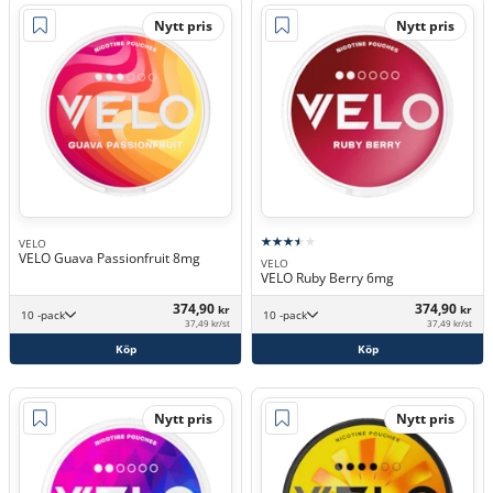
Nytt pris
Nytt pris
VELO
VELO Guava Passionfruit 8mg
VELO
VELO Ruby Berry 6mg
374,90
374,90
kr
kr
10 -pack
10 -pack
37,49 kr/st
37,49 kr/st
Köp
Köp
Nytt pris
Nytt pris