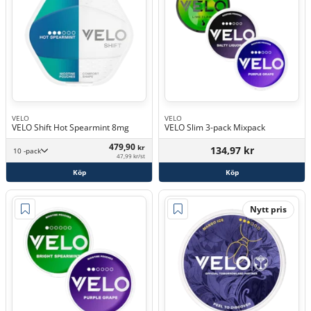
VELO
VELO
VELO Shift Hot Spearmint 8mg
VELO Slim 3-pack Mixpack
479,90
kr
134,97 kr
10 -pack
47,99 kr/st
Köp
Köp
Nytt pris