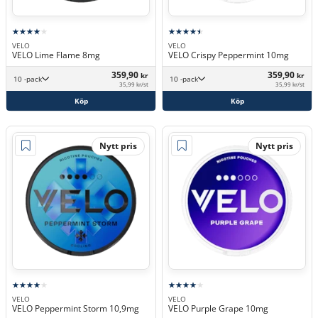
VELO
VELO
VELO Lime Flame 8mg
VELO Crispy Peppermint 10mg
359,90
359,90
kr
kr
10 -pack
10 -pack
35,99 kr/st
35,99 kr/st
Köp
Köp
Nytt pris
Nytt pris
VELO
VELO
VELO Peppermint Storm 10,9mg
VELO Purple Grape 10mg