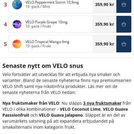
VELO Peppermint Storm 10,9mg
3
359,90 kr
10 -pack
/
Mint
VELO Purple Grape 10mg
4
359,90 kr
10 -pack
/
Frukt
VELO Tropical Mango 6mg
5
359,90 kr
10 -pack
/
Frukt
Senaste nytt om VELO snus
Velo fortsätter att utvecklas för att erbjuda nya smaker och
varianter. Bland de senaste nyheterna finns nya premiumserien
VELO Shift samt nya nikotinfria produkter. Läs mer om de
senaste nyheterna från VELO nedan:
Nya fruktsmaker från VELO
: Nu släpps
3 nya fruktsmaker
från
VELO i olika kombinationer -
VELO Coconut Lime
,
VELO Guava
Passsionfruit
och
VELO Guava Jalapeno
. Släppet är en del av
varumärkets satsning på att expandera erbjudandet på
smakalternativ inom kategorin frukt.