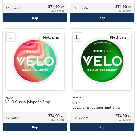
374,90
374,90
kr
kr
10 -pack
10 -pack
37,49 kr/st
37,49 kr/st
Köp
Köp
Nytt pris
Nytt pris
VELO
VELO Guava Jalapeño 8mg
VELO
VELO Bright Spearmint 8mg
374,90
374,90
kr
kr
10 -pack
10 -pack
37,49 kr/st
37,49 kr/st
Köp
Köp