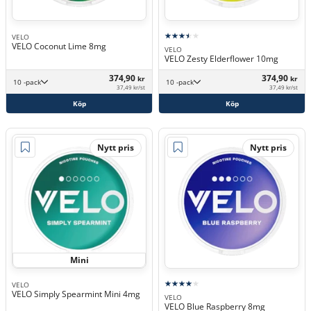
VELO
VELO Coconut Lime 8mg
VELO
VELO Zesty Elderflower 10mg
374,90
374,90
kr
kr
10 -pack
10 -pack
37,49 kr/st
37,49 kr/st
Köp
Köp
Nytt pris
Nytt pris
Mini
VELO
VELO Simply Spearmint Mini 4mg
VELO
VELO Blue Raspberry 8mg