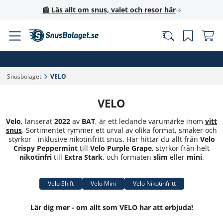
📰 Läs allt om snus, valet och resor här
Snusbolaget‎
VELO‎
VELO
Velo
, lanserat
2022
av
BAT
, är ett ledande varumärke inom
vitt
snus
. Sortimentet rymmer ett urval av olika format, smaker och
styrkor - inklusive nikotinfritt snus. Här hittar du allt från
Velo
Crispy Peppermint
till
Velo Purple Grape
, styrkor från helt
nikotinfri
till
Extra Stark
, och formaten
slim
eller
mini
.
Velo Shift
Velo Mini
Velo Nikotinfritt
Lär dig mer - om allt som VELO har att erbjuda!