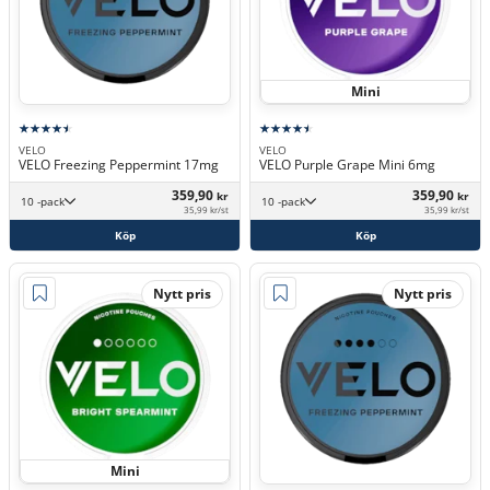
Mini
VELO
VELO
VELO Freezing Peppermint 17mg
VELO Purple Grape Mini 6mg
359,90
359,90
kr
kr
10 -pack
10 -pack
35,99 kr/st
35,99 kr/st
Köp
Köp
Nytt pris
Nytt pris
Mini