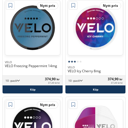
Nytt pris
Nytt pris
VELO
VELO Freezing Peppermint 14mg
VELO
VELO Icy Cherry 8mg
374,90
374,90
kr
kr
10 -pack
10 -pack
37,49 kr/st
37,49 kr/st
Köp
Köp
Nytt pris