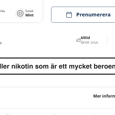
yrka
Smak
Prenumerera
Mint
Alltid
färskt snus
s
Mer infor
Spearmint