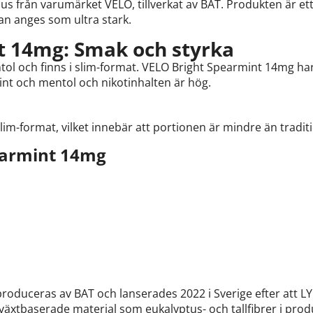
us från varumärket VELO, tillverkat av BAT. Produkten är et
kan anges som ultra stark.
t 14mg: Smak och styrka
tol och finns i slim-format. VELO Bright Spearmint 14mg har
nt och mentol och nikotinhalten är hög.
im-format, vilket innebär att portionen är mindre än traditi
earmint 14mg
roduceras av BAT och lanserades 2022 i Sverige efter att LYF
äxtbaserade material som eukalyptus- och tallfibrer i pro