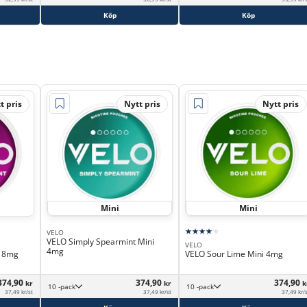
Köp
Köp
t pris
Nytt pris
Nytt pris
Mini
Mini
VELO
VELO Simply Spearmint Mini
VELO
4mg
t 8mg
VELO Sour Lime Mini 4mg
374,90
374,90
374,90
kr
kr
k
10 -pack
10 -pack
37,49 kr/st
37,49 kr/st
37,49 kr/