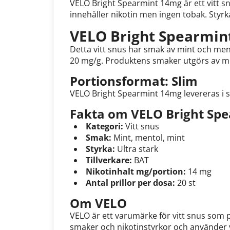
VELO Bright Spearmint 14mg är ett vitt sn
innehåller nikotin men ingen tobak. Styr
VELO Bright Spearmin
Detta vitt snus har smak av mint och men
20 mg/g. Produktens smaker utgörs av mi
Portionsformat: Slim
VELO Bright Spearmint 14mg levereras i sl
Fakta om VELO Bright Sp
Kategori:
Vitt snus
Smak:
Mint, mentol, mint
Styrka:
Ultra stark
Tillverkare:
BAT
Nikotinhalt mg/portion:
14 mg
Antal prillor per dosa:
20 st
Om VELO
VELO är ett varumärke för vitt snus som p
smaker och nikotinstyrkor och använder v