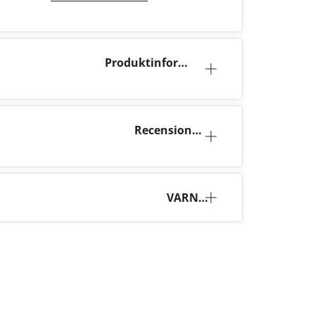
Produktinforma
tion
Recensione
r (2)
VARNI
NG