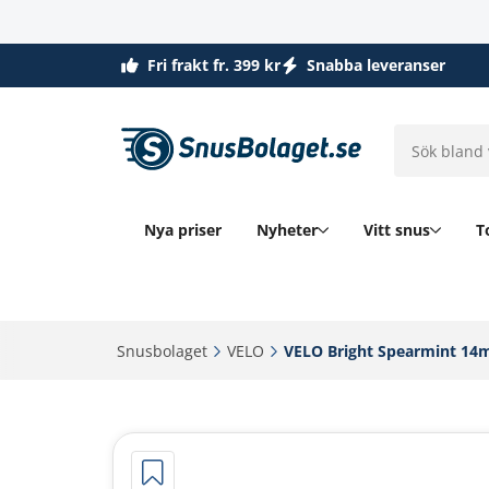
Fri frakt fr. 399 kr
Snabba leveranser
Nya priser
Nyheter
Vitt snus
T
Snusbolaget‎
VELO‎
VELO Bright Spearmint 14m