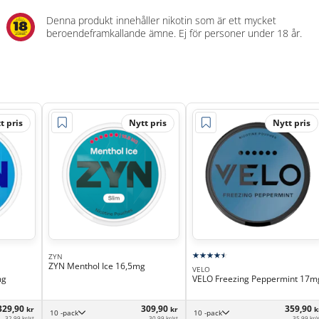
Denna produkt innehåller nikotin som är ett mycket
beroendeframkallande ämne. Ej för personer under 18 år.
t pris
Nytt pris
Nytt pris
ZYN
ZYN Menthol Ice 16,5mg
VELO
mg
VELO Freezing Peppermint 17m
329,90
309,90
359,90
kr
kr
k
10 -pack
10 -pack
32,99 kr/st
30,99 kr/st
35,99 kr/