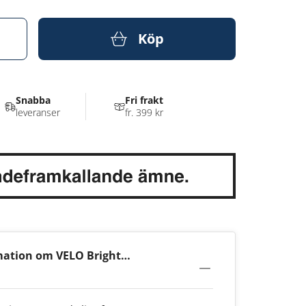
Köp
Snabba
Fri frakt
leveranser
fr. 399 kr
mation om VELO Bright
 14mg