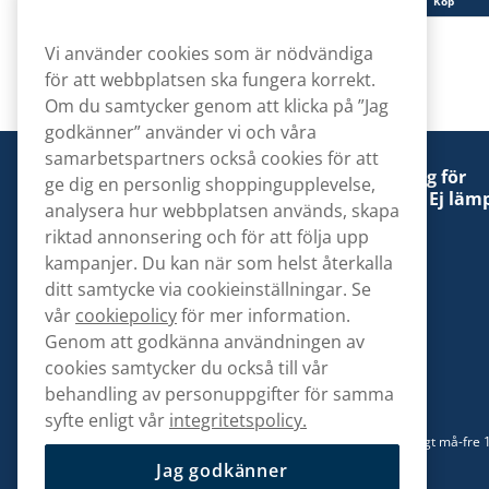
Köp
Köp
Vi använder cookies som är nödvändiga
för att webbplatsen ska fungera korrekt.
Om du samtycker genom att klicka på ”Jag
godkänner” använder vi och våra
samarbetspartners också cookies för att
Denna tobaksprodukt kan vara skadlig för
ge dig en personlig shoppingupplevelse,
hälsan och är beroendeframkallande. Ej lämp
analysera hur webbplatsen används, skapa
för personer under 18 år.
riktad annonsering och för att följa upp
kampanjer. Du kan när som helst återkalla
ditt samtycke via cookieinställningar. Se
vår
cookiepolicy
för mer information.
Genom att godkänna användningen av
Kontakta oss
cookies samtycker du också till vår
hej@snusbolaget.se
behandling av personuppgifter för samma
syfte enligt vår
integritetspolicy.
08 517 910 94
Mån-Tor 8.00-17.00 | Fre 9.00-17.00 | (Lunchstängt må-fre 
13)
Jag godkänner