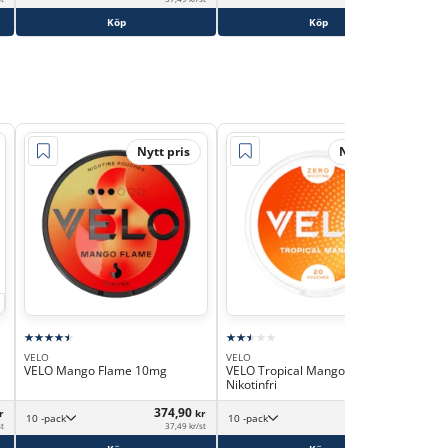
Köp
Köp
Nytt pris
Nytt pris
VELO
VELO
VEL
VELO Mango Flame 10mg
VELO Tropical Mango ZERO
VEL
Nikotinfri
374,90
369,90
r
kr
kr
10 -pack
10 -pack
st
37,49 kr/st
36,99 kr/st