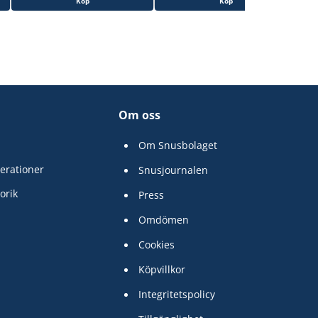
Köp
Köp
Om oss
Om Snusbolaget
erationer
Snusjournalen
orik
Press
Omdömen
Cookies
Köpvillkor
Integritetspolicy