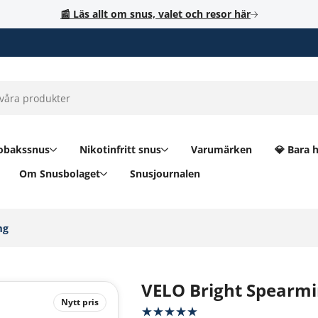
📰 Läs allt om snus, valet och resor här
obakssnus
Nikotinfritt snus
Varumärken
💎 Bara 
Om Snusbolaget
Snusjournalen
g‎
VELO Bright Spearm
Nytt pris