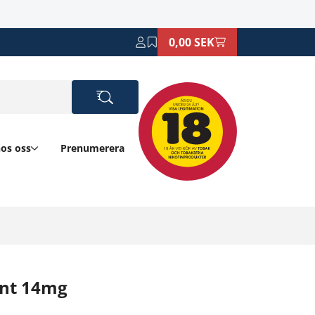
0,00 SEK
hos oss
Prenumerera
int 14mg