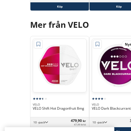
Köp
Köp
Mer från VELO
Nyt
VELO
VELO
VELO Shift Hot Dragonfruit 8mg
VELO Dark Blackcurran
479,90
kr
10 -pack
10 -pack
47,99 kr/st