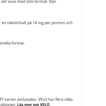
t vitt snus med slim-format. Den
 en nikotinhalt på 14 mg per portion och
onella format.
T-serien avslutades. VELO har flera olika
duktionen.
Läs mer om VELO
.