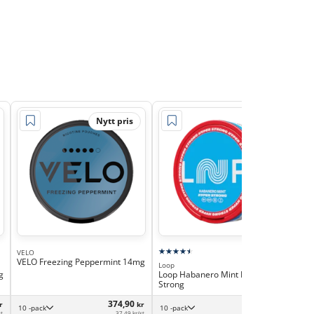
Nytt pris
VELO
VELO Freezing Peppermint 14mg
Loop
Loo
g
Loop Habanero Mint Hyper
Loo
Strong
Str
374,90
359,90
r
kr
kr
10 -pack
10 -pack
st
37,49 kr/st
35,99 kr/st