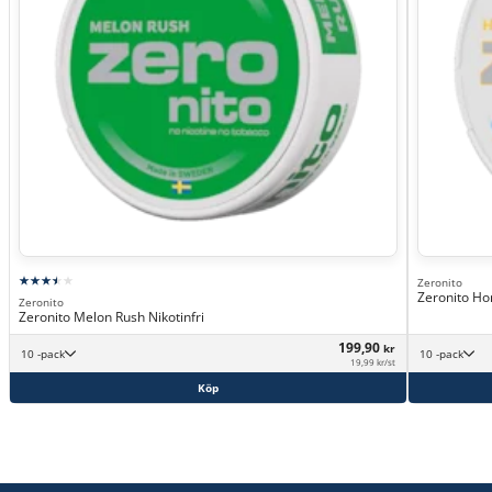
Zeronito
Zeronito Hon
Zeronito
Zeronito Melon Rush Nikotinfri
199,90
kr
10 -pack
10 -pack
19,99 kr/st
Köp