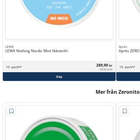
LEWA
Après
LEWA Nothing Nordic Mint Nikotinfri
Après ZERO 
289,90
kr
10 -pack
10 -pack
28,99 kr/st
Köp
Mer från Zeronito