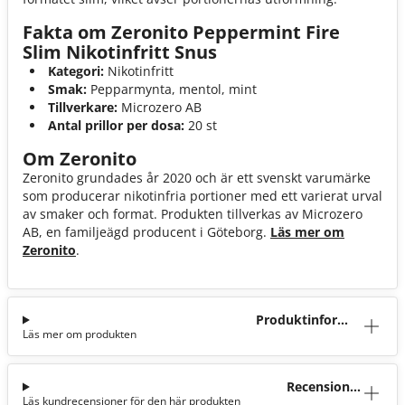
Fakta om Zeronito Peppermint Fire
Slim Nikotinfritt Snus
Kategori:
Nikotinfritt
Smak:
Pepparmynta, mentol, mint
Tillverkare:
Microzero AB
Antal prillor per dosa:
20 st
Om Zeronito
Zeronito grundades år 2020 och är ett svenskt varumärke
som producerar nikotinfria portioner med ett varierat urval
av smaker och format. Produkten tillverkas av Microzero
AB, en familjeägd producent i Göteborg.
Läs mer om
Zeronito
.
Produktinforma
Läs mer om produkten
tion
Recensioner
Läs kundrecensioner för den här produkten
(3)