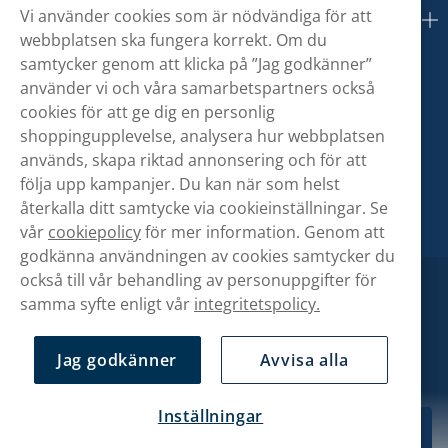
Vi använder cookies som är nödvändiga för att
Om oss
webbplatsen ska fungera korrekt. Om du
samtycker genom att klicka på ”Jag godkänner”
använder vi och våra samarbetspartners också
cookies för att ge dig en personlig
shoppingupplevelse, analysera hur webbplatsen
används, skapa riktad annonsering och för att
följa upp kampanjer. Du kan när som helst
återkalla ditt samtycke via cookieinställningar. Se
vår
cookiepolicy
för mer information. Genom att
godkänna användningen av cookies samtycker du
också till vår behandling av personuppgifter för
samma syfte enligt vår
integritetspolicy.
Jag godkänner
Avvisa alla
Inställningar
199,90 kr
Köp
10-pack