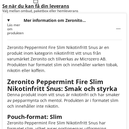
Se när du kan få din leverans
Välj mellan ombud, paketbox eller hemleverans
Mer information om Zeronito
Läs mer
Peppermint Fire Slim Nikotinfri
om
produkten
Zeronito Peppermint Fire Slim Nikotinfritt Snus är en
produkt inom kategorin nikotinfritt vitt snus från
varumärket Zeronito och tillverkas av Microzero AB.
Produkten har formatet slim och innehåller varken tobak,
nikotin eller koffein.
Zeronito Peppermint Fire Slim
Nikotinfritt Snus: Smak och styrka
Denna produkt inom vitt snus är nikotinfri och har smaker
av pepparmynta och mentol. Produkten är i formatet slim
och innehåller inte nikotin.
Pouch-format: Slim
Zeronito Peppermint Fire Slim Nikotinfritt Snus har
formatet slim, vilket avser portionernas utformning.