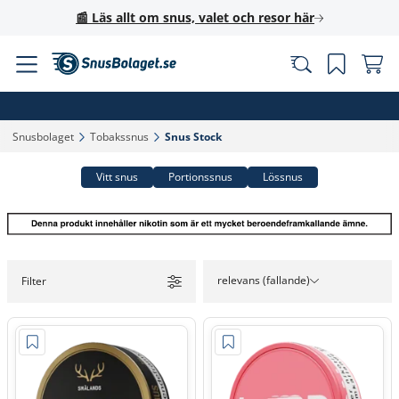
📰 Läs allt om snus, valet och resor här
Snusbolaget‎
Tobakssnus‎
Snus Stock‎
Vitt snus
Portionssnus
Lössnus
relevans (fallande)
Filter