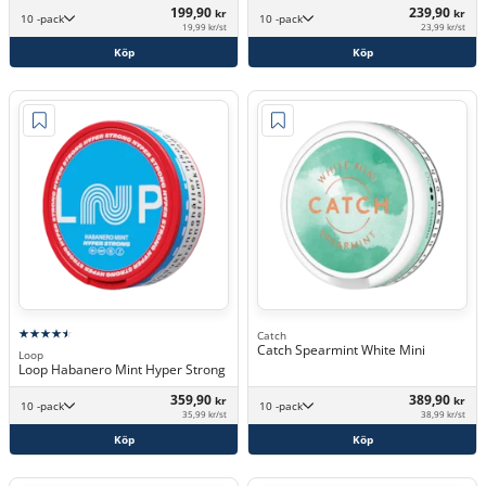
199,90
239,90
kr
kr
10 -pack
10 -pack
19,99 kr/st
23,99 kr/st
Köp
Köp
Catch
Catch Spearmint White Mini
Loop
Loop Habanero Mint Hyper Strong
359,90
389,90
kr
kr
10 -pack
10 -pack
35,99 kr/st
38,99 kr/st
Köp
Köp