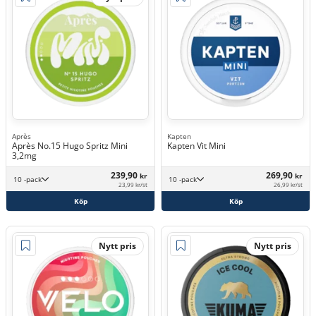
Après
Kapten
Après No.15 Hugo Spritz Mini
Kapten Vit Mini
3,2mg
239,90
269,90
kr
kr
10 -pack
10 -pack
23,99 kr/st
26,99 kr/st
Köp
Köp
Nytt pris
Nytt pris