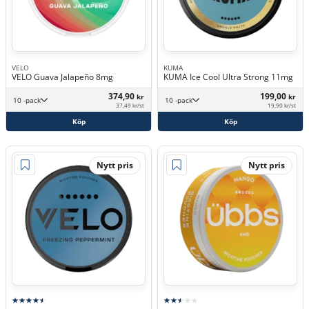
VELO
KUMA
VELO Guava Jalapeño 8mg
KUMA Ice Cool Ultra Strong 11mg
374,90
199,00
kr
kr
10 -pack
10 -pack
37,49 kr/st
19,90 kr/st
Köp
Köp
Nytt pris
Nytt pris