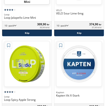
Mini
VELO
VELO Sour Lime 6mg
Loop
Loop Jalapeño Lime Mini
309,90
374,90
kr
kr
10 -pack
10 -pack
30,99 kr/st
37,49 kr/st
Köp
Köp
Kapten
Kapten Vit X-Stark
Loop
Loop Spicy Apple Strong