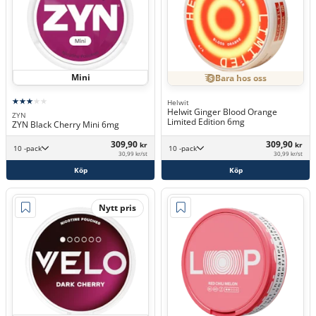
Mini
Bara hos oss
Helwit
Helwit Ginger Blood Orange
ZYN
Limited Edition 6mg
ZYN Black Cherry Mini 6mg
309,90
309,90
kr
kr
10 -pack
10 -pack
30,99 kr/st
30,99 kr/st
Köp
Köp
Nytt pris