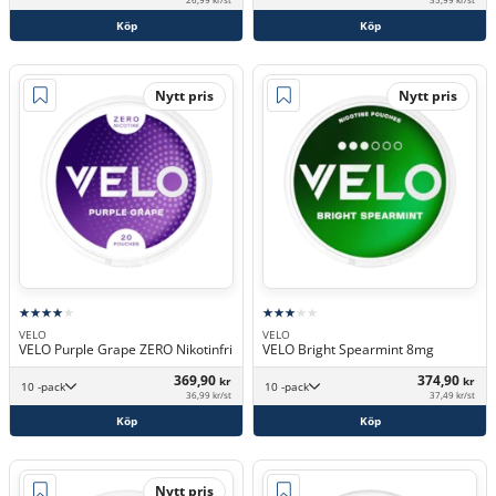
Köp
Köp
Nytt pris
Nytt pris
VELO
VELO
VELO Purple Grape ZERO Nikotinfri
VELO Bright Spearmint 8mg
369,90
374,90
kr
kr
10 -pack
10 -pack
36,99 kr/st
37,49 kr/st
Köp
Köp
Nytt pris