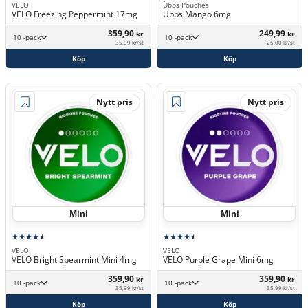
VELO
Übbs Pouches
VELO Freezing Peppermint 17mg
Übbs Mango 6mg
359,90
249,99
kr
kr
10 -pack
10 -pack
35,99 kr/st
25,00 kr/st
Köp
Köp
Nytt pris
Nytt pris
Mini
Mini
VELO
VELO
VELO Bright Spearmint Mini 4mg
VELO Purple Grape Mini 6mg
359,90
359,90
kr
kr
10 -pack
10 -pack
35,99 kr/st
35,99 kr/st
Köp
Köp