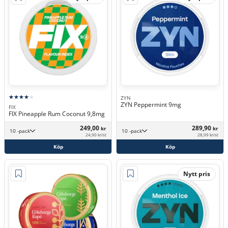
ZYN
ZYN Peppermint 9mg
FIX
FIX Pineapple Rum Coconut 9,8mg
249,00
289,90
kr
kr
10 -pack
10 -pack
24,90 kr/st
28,99 kr/st
Köp
Köp
Nytt pris