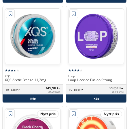
XQS
Loop
XQS Arctic Freeze 11,2mg
Loop Licorice Fusion Strong
349,90
359,90
kr
kr
10 -pack
10 -pack
34,99 kr/st
35,99 kr/st
Köp
Köp
Nytt pris
Nytt pris