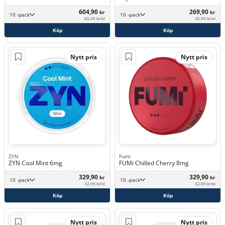
604,90
269,90
kr
kr
10 -pack
10 -pack
60,49 kr/st
26,99 kr/st
Köp
Köp
Nytt pris
Nytt pris
ZYN
Fumi
ZYN Cool Mint 6mg
FUMi Chilled Cherry 8mg
329,90
329,90
kr
kr
10 -pack
10 -pack
32,99 kr/st
32,99 kr/st
Köp
Köp
Nytt pris
Nytt pris