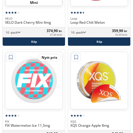
Mini
VELO
Loop
VELO Dark Cherry Mini 4mg
Loop Red Chili Melon
374,90
359,90
kr
kr
10 -pack
10 -pack
37,49 kr/st
35,99 kr/st
Köp
Köp
Nytt pris
FIX
XQS
FIX Watermelon Ice 11,5mg
XQS Orange Apple 8mg