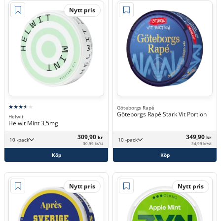
Nytt pris
Göteborgs Rapé
Göteborgs Rapé Stark Vit Portion
Helwit
Helwit Mint 3,5mg
309,90
349,90
kr
kr
10 -pack
10 -pack
30,99 kr/st
34,99 kr/st
Köp
Köp
Nytt pris
Nytt pris