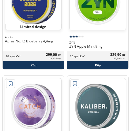
Limited design
Après
Après No.12 Blueberry 4,4mg
ZYN
ZYN Apple Mint 9mg
299,00
329,90
kr
kr
10 -pack
10 -pack
29,90 kr/st
32,99 kr/st
Köp
Köp