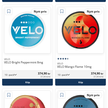
Nytt pris
Nytt pris
VELO
VELO Bright Peppermint 8mg
VELO
VELO Mango Flame 10mg
374,90
374,90
kr
kr
10 -pack
10 -pack
37,49 kr/st
37,49 kr/st
Köp
Köp
Nytt pris