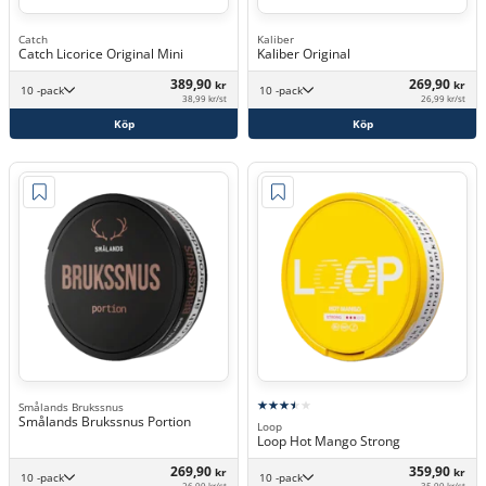
Catch
Kaliber
Catch Licorice Original Mini
Kaliber Original
389,90
269,90
kr
kr
10 -pack
10 -pack
38,99 kr/st
26,99 kr/st
Köp
Köp
Smålands Brukssnus
Smålands Brukssnus Portion
Loop
Loop Hot Mango Strong
269,90
359,90
kr
kr
10 -pack
10 -pack
26,99 kr/st
35,99 kr/st