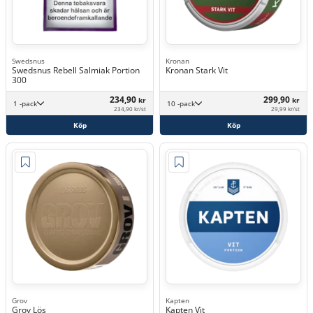
Swedsnus
Kronan
Swedsnus Rebell Salmiak Portion
Kronan Stark Vit
300
234,90
299,90
kr
kr
1 -pack
10 -pack
234,90 kr/st
29,99 kr/st
Köp
Köp
Grov
Kapten
Grov Lös
Kapten Vit