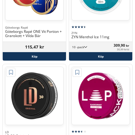
Göteborgs Rapé
Göteborgs Rapé ONE Vit Portion +
ZYN
Granskott + Vilda Bär
ZYN Menthol Ice 11mg
309,90
kr
115,47 kr
10 -pack
30,99 kr/st
Köp
Köp
LD