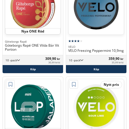
Nya ONE Röd
Göteborgs Rapé
Göteborgs Rapé ONE Vilda Bär Vit
VELO
Portion
VELO Freezing Peppermint 10,9mg
309,90
359,90
kr
kr
10 -pack
10 -pack
30,99 kr/st
35,99 kr/st
Köp
Köp
Nytt pris