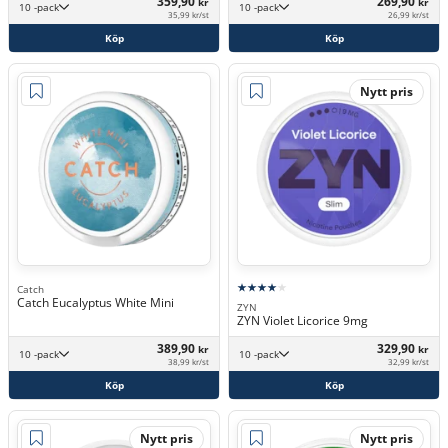
359,90
269,90
kr
kr
10 -pack
10 -pack
35,99 kr/st
26,99 kr/st
Köp
Köp
Nytt pris
Catch
Catch Eucalyptus White Mini
ZYN
ZYN Violet Licorice 9mg
389,90
329,90
kr
kr
10 -pack
10 -pack
38,99 kr/st
32,99 kr/st
Köp
Köp
Nytt pris
Nytt pris