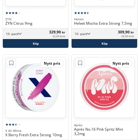
ZYN
Helwit
ZYN Citrus 9mg
Helwit Mocha Extra Strong 7,5mg
329,90
309,90
kr
kr
10 -pack
10 -pack
32,99 kr/st
30,99 kr/st
Köp
Köp
Nytt pris
Nytt pris
Après
Après No.16 Pink Spritz Mini
X All White
3,2mg
X Berry Fresh Extra Strong 10mg