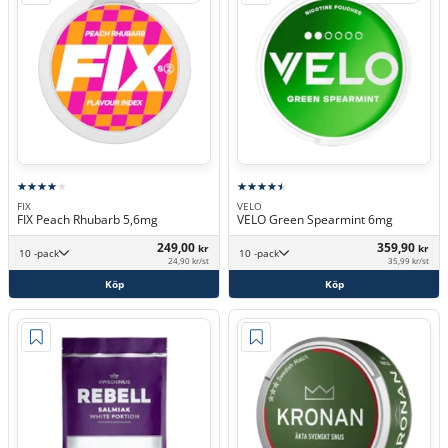
FIX
VELO
FIX Peach Rhubarb 5,6mg
VELO Green Spearmint 6mg
249,00
359,90
kr
kr
10 -pack
10 -pack
24,90 kr/st
35,99 kr/st
Köp
Köp