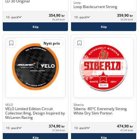
LD 30 Original
Loop
Loop Blackcurrant Strong
354,90
359,90
kr
kr
10 -pack
10 -pack
35,49 kr/st
35,99 kr/st
Köp
Köp
Nytt pris
VELO
Siberia
VELO Limited Edition Circuit
Siberia -80°C Extremely Strong
Collection 8mg, Design Inspired by
White Dry Slim Portion
McLaren Racing
374,90
474,90
kr
kr
10 -pack
10 -pack
37,49 kr/st
47,49 kr/st
Köp
Köp