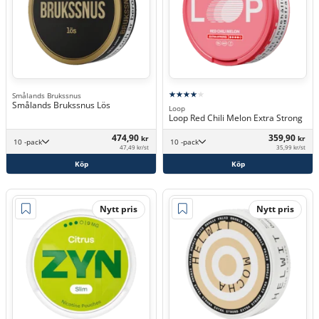
Smålands Brukssnus
Smålands Brukssnus Lös
Loop
Loop Red Chili Melon Extra Strong
474,90
359,90
kr
kr
10 -pack
10 -pack
47,49 kr/st
35,99 kr/st
Köp
Köp
Nytt pris
Nytt pris