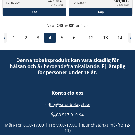
249,00
349,90
kr
kr
10 -pack
10 -pack
24,90 kr/st
34,99 kr/st
Köp
Köp
Visar
240
av
801
artiklar
1
2
3
4
5
6
...
12
13
14
Denna tobaksprodukt kan vara skadlig för
hälsan och är beroendeframkallande. Ej lämplig
för personer under 18 år.
Kontakta oss
hej@snusbolaget.se
08 517 910 94
Mån-Tor 8.00-17.00 | Fre 9.00-17.00 | (Lunchstängt må-fre 12-
13)