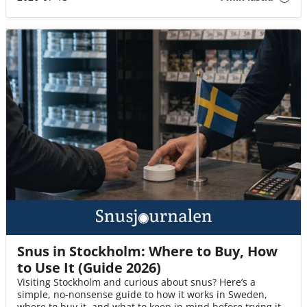
Snus in Stockholm: Where to Buy, How
to Use It (Guide 2026)
Visiting Stockholm and curious about snus? Here’s a
simple, no-nonsense guide to how it works in Sweden,
where to buy it, and what to keep in mind before trying it.