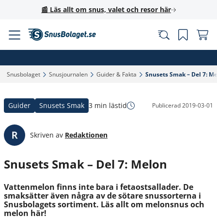
📰 Läs allt om snus, valet och resor här
Snusbolaget‎
Snusjournalen‎
Guider & Fakta‎
Snusets Smak – Del 7: Me
Guider
Snusets Smak
3 min lästid
Publicerad
2019-03-01
Skriven av
Redaktionen
Snusets Smak – Del 7: Melon
Vattenmelon finns inte bara i fetaostsallader. De
smaksätter även några av de sötare snussorterna i
Snusbolagets sortiment. Läs allt om melonsnus och
melon här!