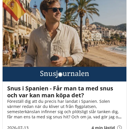
Snus i Spanien - Får man ta med snus
och var kan man köpa det?
Föreställ dig att du precis har landat i Spanien. Solen
värmer redan när du kliver ut från flygplatsen,
semesterkänslan infinner sig och plötsligt slår tanken dig,
får man ens ta med sig snus hit? Och om ja, vad gör jag om
det tar slut? I den här guiden går vi igenom det du behöver
veta innan flyget går till Spanien!
2026-07-13
4 min lästid