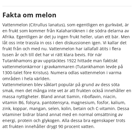
Fakta om melon
Vattenmelon (Citrullus lanatus), som egentligen en gurkväxt, är
en frukt som kommer från Kalahariöknen i de södra delarna av
Afrika. Egentligen är det ju ingen frukt heller, utan ett bär. Men
låt oss inte trassla in oss i den diskussionen igen. Vi kallar det
frukt från och med nu. Vattenmelon har iallafall ätits i flera
tusen år och till det har vi rätt klara bevis. För när
Tutankhamons grav upptäcktes 1922 hittade man faktiskt
vattenmelonkärnor i gravkammaren (Tutankhamon levde på
1300-talet före Kristus). Numera odlas vattenmelon i varma
områden i hela världen.
Vattenmelonen blev såklart populär på grund av dess söta
smak, men det många inte vet är att frukten också innehåller en
massa nyttigheter. Bland annat tiamin, riboflavin, niacin,
vitamin B6, folsyra, pantotensyra, magnesium, fosfor, kalium,
zink, koppar, mangan, selen, kolin, betain och C-vitamin. Dessa
vitaminer bidrar bland annat med en normal omsättning av
energi, protein och glykogen. Alla dessa bra egenskaper trots
att frukten innehåller drygt 90 procent vatten.