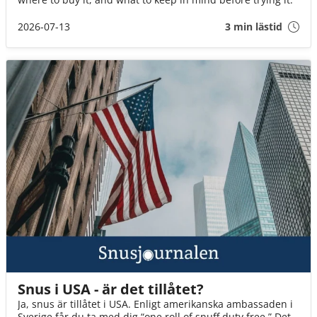
2026-07-13
3 min lästid
Snus i USA - är det tillåtet?
Ja, snus är tillåtet i USA. Enligt amerikanska ambassaden i
Sverige får du ta med dig “one roll of snuff duty free.” Det