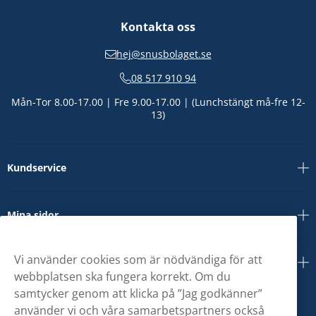
Kontakta oss
hej@snusbolaget.se
08 517 910 94
Mån-Tor 8.00-17.00 | Fre 9.00-17.00 | (Lunchstängt må-fre 12-
13)
Kundservice
Mina sidor
Vi använder cookies som är nödvändiga för att
Om oss
webbplatsen ska fungera korrekt. Om du
samtycker genom att klicka på ”Jag godkänner”
använder vi och våra samarbetspartners också