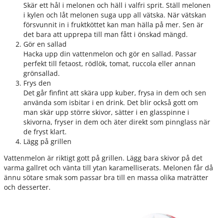
Skär ett hål i melonen och häll i valfri sprit. Ställ melonen
i kylen och låt melonen suga upp all vätska. När vätskan
försvunnit in i fruktköttet kan man hälla på mer. Sen är
det bara att upprepa till man fått i önskad mängd.
Gör en sallad
Hacka upp din vattenmelon och gör en sallad. Passar
perfekt till fetaost, rödlök, tomat, ruccola eller annan
grönsallad.
Frys den
Det går finfint att skära upp kuber, frysa in dem och sen
använda som isbitar i en drink. Det blir också gott om
man skär upp större skivor, sätter i en glasspinne i
skivorna, fryser in dem och äter direkt som pinnglass när
de fryst klart.
Lägg på grillen
Vattenmelon är riktigt gott på grillen. Lägg bara skivor på det
varma gallret och vänta till ytan karamelliserats. Melonen får då
ännu sötare smak som passar bra till en massa olika maträtter
och desserter.