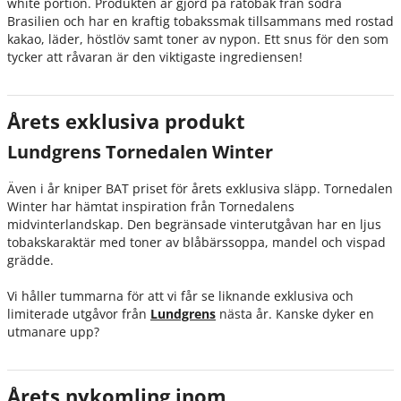
white portion. Produkten är gjord på råtobak från södra
Brasilien och har en kraftig tobakssmak tillsammans med rostad
kakao, läder, höstlöv samt toner av nypon. Ett snus för den som
tycker att råvaran är den viktigaste ingrediensen!
Årets exklusiva produkt
Lundgrens Tornedalen Winter
Även i år kniper BAT priset för årets exklusiva släpp. Tornedalen
Winter har hämtat inspiration från Tornedalens
midvinterlandskap. Den begränsade vinterutgåvan har en ljus
tobakskaraktär med toner av blåbärssoppa, mandel och vispad
grädde.
Vi håller tummarna för att vi får se liknande exklusiva och
limiterade utgåvor från
Lundgrens
nästa år. Kanske dyker en
utmanare upp?
Årets nykomling inom