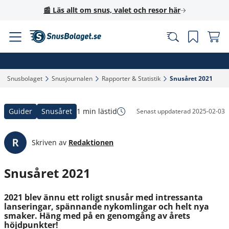
📰 Läs allt om snus, valet och resor här
Snusbolaget‎
Snusjournalen‎
Rapporter & Statistik‎
Snusåret 2021‎
Guider
Snusåret
1 min lästid
Senast uppdaterad
2025-02-03
Skriven av
Redaktionen
Snusåret 2021
2021 blev ännu ett roligt snusår med intressanta
lanseringar, spännande nykomlingar och helt nya
smaker. Häng med på en genomgång av årets
höjdpunkter!