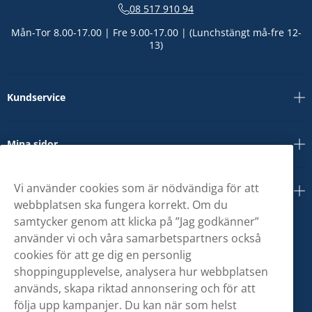
08 517 910 94
Mån-Tor 8.00-17.00 | Fre 9.00-17.00 | (Lunchstängt må-fre 12-
13)
Kundservice
Mina sidor
Vi använder cookies som är nödvändiga för att
Om oss
webbplatsen ska fungera korrekt. Om du
samtycker genom att klicka på ”Jag godkänner”
använder vi och våra samarbetspartners också
cookies för att ge dig en personlig
shoppingupplevelse, analysera hur webbplatsen
används, skapa riktad annonsering och för att
följa upp kampanjer. Du kan när som helst