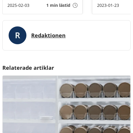
några av årets hö
2025-02-03
1 min lästid
2023-01-23
Redaktionen
Relaterade artiklar