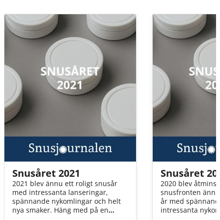
Snusåret 2021
Snusåret 20
2021 blev ännu ett roligt snusår
2020 blev åtmins
med intressanta lanseringar,
snusfronten ännu 
spännande nykomlingar och helt
år med spännande
nya smaker. Häng med på en
intressanta nykom
genomgång av årets höjdpunkter!
nyskapande smaker