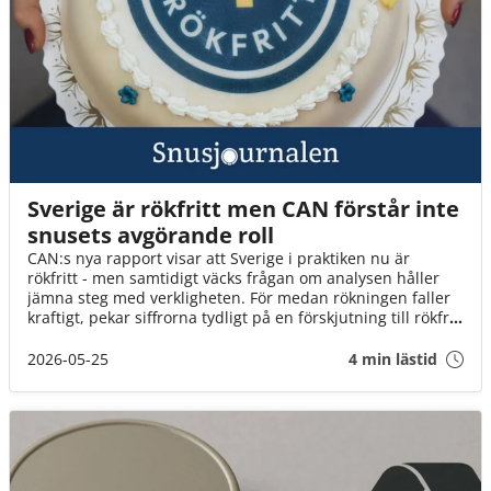
Sverige är rökfritt men CAN förstår inte
snusets avgörande roll
CAN:s nya rapport visar att Sverige i praktiken nu är
rökfritt - men samtidigt väcks frågan om analysen håller
jämna steg med verkligheten. För medan rökningen faller
kraftigt, pekar siffrorna tydligt på en förskjutning till rökfria
alternativ - något rapporten själv noterar, men är betydligt
mer försiktig med att dra slutsatser kring.
2026-05-25
4 min lästid