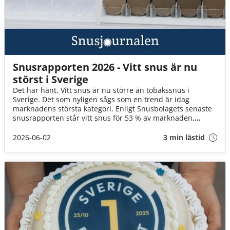
Snusrapporten 2026 - Vitt snus är nu
störst i Sverige
Det har hänt. Vitt snus är nu större än tobakssnus i
Sverige. Det som nyligen sågs som en trend är idag
marknadens största kategori. Enligt Snusbolagets senaste
snusrapporten står vitt snus för 53 % av marknaden,
jämfört med 45 % för tobakssnus. Vad säger utvecklingen
om framtiden för vitt snus? Ta del av hela rapporten här.
2026-06-02
3 min lästid