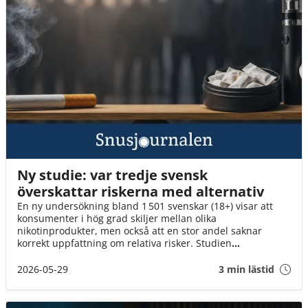
Ny studie: var tredje svensk
överskattar riskerna med alternativ
En ny undersökning bland 1 501 svenskar (18+) visar att
konsumenter i hög grad skiljer mellan olika
nikotinprodukter, men också att en stor andel saknar
korrekt uppfattning om relativa risker. Studien
genomfördes i februari 2026 och belyser både beteenden,
attityder och kunskapsnivåer på en snabbt föränderlig
2026-05-29
3 min lästid
marknad.