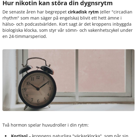
Hur nikotin kan störa din dygnsrytm
De senaste åren har begreppet
cirkadisk rytm
(eller "circadian
rhythm" som man säger på engelska) blivit ett hett ämne i
hälso- och podcastvärlden. Kort sagt är det kroppens inbyggda
biologiska klocka, som styr vår sömn- och vakenhetscykel under
en 24-timmarsperiod.
Två hormon spelar huvudroller i din rytm:
Kortisol
– kroppens naturliga "väckarklocka", som når sin