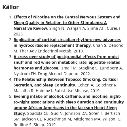
Källor
Effects of Nicotine on the Central Nervous System and
Sleep Quality in Relation to Other Stimulants: A
Narrative Review
. Singh N, Wanjari A, Sinha AH. Cureus,
2023.
Replication of cortisol circadian rhythm: new advances
in hydrocortisone replacement therapy
. Chan S, Debono
M. Ther Adv Endocrinol Metab, 2010.
A cross-over study of postprandial effects from moist
snuff and red wine on metabolic rate, appetite-related
hormones and glucose
. Ismail M, Stagling S, Lundberg A,
Nystrom FH. Drug Alcohol Depend, 2022.
The Relationship Between Tobacco Smoking, Cortisol
Secretion, and Sleep Continuity
. Cohen A, Colodner R,
Masalha R, Haimov I. Subst Use Misuse, 2019.
Evening intake of alcohol, caffeine, and nicotine: night-
to-night associations with sleep duration and continuity
among African Americans in the Jackson Heart Sleep
Study
. Spadola CE, Guo N, Johnson DA, Sofer T, Bertisch
SM, Jackson CL, Rueschman M, Mittleman MA, Wilson JG,
Redline S. Sleep, 2019.