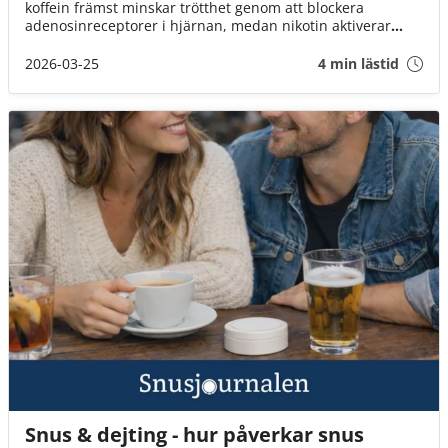
koffein främst minskar trötthet genom att blockera
adenosinreceptorer i hjärnan, medan nikotin aktiverar
acetylkolinreceptorer och kan ge en känsla av ökad
vakenhet och stimulans. I Sverige förknippas de ofta med
2026-03-25
4 min lästid
kaffe och snus, två vanor som länge varit en del av
kulturen.
Snus & dejting - hur påverkar snus