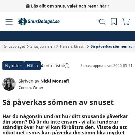
📰 Läs allt om snus, valet och resor här
Snusbolaget‎
Snusjournalen‎
Hälsa & Livsstil‎
Så påverkas sömnen av s
Nyheter
Hälsa
4 min lästid
Senast uppdaterad
2025-05-21
Skriven av
Nicki Monsefi
Content Writer
Så påverkas sömnen av snuset
Har du någonsin undrat hur ditt snusande påverkar
din sömn? Då är du inte ensam - vi alla funderar
ständigt över hur vi kan förbättra den. Visste du att
nikotinet i
snus
kan påverka din sömn lika mycket