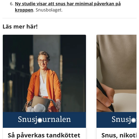
Ny studie visar att snus har minimal påverkan på
kroppen
. Snusbolaget.
Läs mer här!
Så påverkas tandköttet
Snus, nikoti