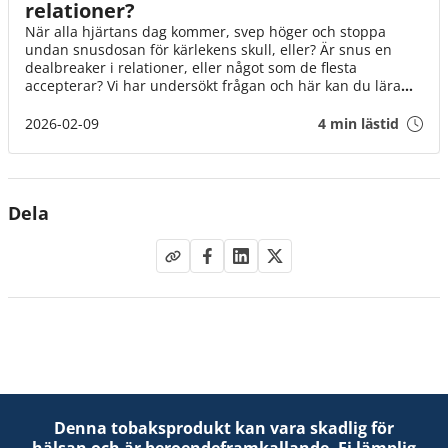
relationer?
När alla hjärtans dag kommer, svep höger och stoppa
undan snusdosan för kärlekens skull, eller? Är snus en
dealbreaker i relationer, eller något som de flesta
accepterar? Vi har undersökt frågan och här kan du lära
dig mer om snus i samband med dejting och relationer!
2026-02-09
4 min lästid
Dela
Denna tobaksprodukt kan vara skadlig för