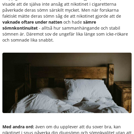
visade att de själva inte ansåg att nikotinet i cigaretterna
påverkade deras sömn särskilt mycket. Men när forskarna
faktiskt mätte deras sömn såg de att nikotinet gjorde att de
vaknade oftare under natten
och hade
sämre
sömnkontinuitet
- alltså hur sammanhängande och stabil
sömnen är. Däremot sov de ungefär lika länge som icke-rökare
och somnade lika snabbt.
Med andra ord:
även om du upplever att du sover bra, kan
nikotinet i snus påverka din djupsömn och sömnkvalitet utan att