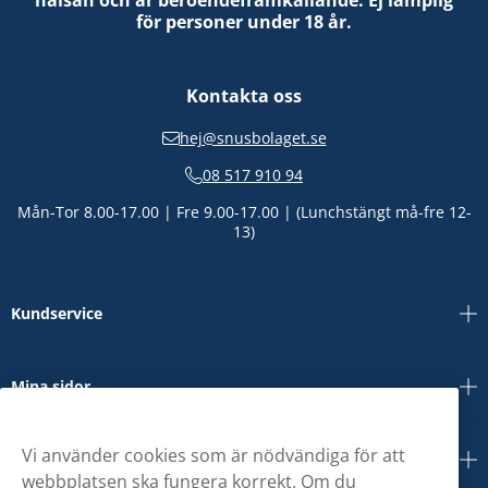
hälsan och är beroendeframkallande. Ej lämplig
för personer under 18 år.
Kontakta oss
hej@snusbolaget.se
08 517 910 94
Mån-Tor 8.00-17.00 | Fre 9.00-17.00 | (Lunchstängt må-fre 12-
13)
Kundservice
Mina sidor
Vi använder cookies som är nödvändiga för att
Om oss
webbplatsen ska fungera korrekt. Om du