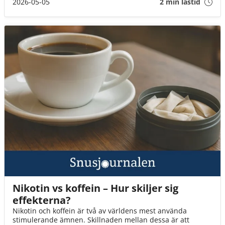
nordiska erfarenheter, vilket riskerar att leda till sämre
2026-05-05
2 min lästid
folkhälsa snarare än förbättringar.
Nikotin vs koffein – Hur skiljer sig
effekterna?
Nikotin och koffein är två av världens mest använda
stimulerande ämnen. Skillnaden mellan dessa är att