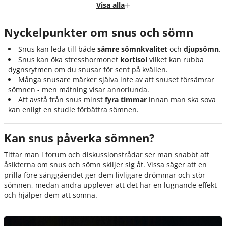
Hur nikotin kan störa din dygnsrytm
Visa alla
“Men jag märker inte av att min sömn blir sämre av snus?”
Nyckelpunkter om snus och sömn
Hur länge ska man undvika nikotin före sänggåendet?
Snus kan leda till både
sämre sömnkvalitet
och
djupsömn
.
Sammanfattning - Kan nikotin störa sömnen?
Snus kan öka stresshormonet
kortisol
vilket kan rubba
Källor
dygnsrytmen om du snusar för sent på kvällen.
Många snusare märker själva inte av att snuset försämrar
sömnen - men mätning visar annorlunda.
Att avstå från snus minst
fyra timmar
innan man ska sova
kan enligt en studie förbättra sömnen.
Kan snus påverka sömnen?
Tittar man i forum och diskussionstrådar ser man snabbt att
åsikterna om snus och sömn skiljer sig åt. Vissa säger att en
prilla före sänggåendet ger dem livligare drömmar och stör
sömnen, medan andra upplever att det har en lugnande effekt
och hjälper dem att somna.