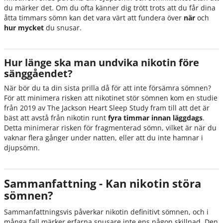
du märker det. Om du ofta känner dig trött trots att du får dina
åtta timmars sömn kan det vara värt att fundera över
när
och
hur mycket
du snusar.
Hur länge ska man undvika nikotin före
sänggåendet?
När bör du ta din sista prilla då för att inte försämra sömnen?
För att minimera risken att nikotinet stör sömnen kom en studie
från 2019 av The Jackson Heart Sleep Study fram till att det är
bäst att avstå från nikotin runt
fyra timmar innan läggdags
.
Detta minimerar risken för fragmenterad sömn, vilket är när du
vaknar flera gånger under natten, eller att du inte hamnar i
djupsömn.
Sammanfattning - Kan nikotin störa
sömnen?
Sammanfattningsvis påverkar nikotin definitivt sömnen, och i
många fall märker erfarna snusare inte ens någon skillnad. Den