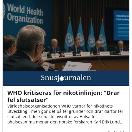
WHO kritiseras för nikotinlinjen: ”Drar
fel slutsatser”
Världshälsoorganisationen WHO varnar för nikotinets
utveckling - men gör det på fel grunder och drar därför fel
slutsatser. I det senaste avsnittet av Hälsa för
ohälsosamma menar den norske forskaren Karl Erik Lund
att WHO:s rapporter bortser från både vetenskap och