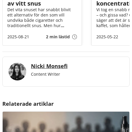
av vitt snus
koncentrati
Det vita snuset har snabbt blivit
Vi tog en snabb r
ett alternativ för den som vill
– och gissa vad? 6
undvika både cigaretter och
säger att det är s
traditionellt snus. Men hur
kaffet, som hålle
reagerar egentligen tandköttet på
under arbetsdage
den nya produkten?
säger egentligen
2025-08-21
2 min lästid
2025-05-22
nikotin och koncen
titta närmare!
Nicki Monsefi
Content Writer
Relaterade artiklar