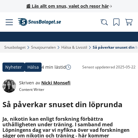
📰 Läs allt om snus, valet och resor här
Snusbolaget‎
Snusjournalen‎
Hälsa & Livsstil‎
Så påverkar snuset din l
Nyheter
Hälsa
4 min lästid
Senast uppdaterad
2025-05-22
Skriven av
Nicki Monsefi
Content Writer
Så påverkar snuset din löprunda
Ja, nikotin kan enligt forskning förbättra
uthålligheten under träning. I samband med
Löpningens dag var vi nyfikna över vad forskningen
säger om nikotin och träning - här kommer