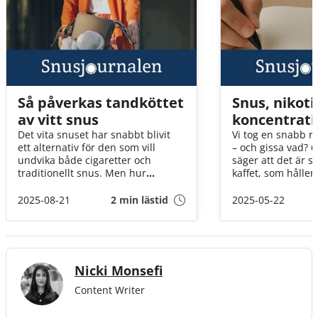
Så påverkas tandköttet
Snus, nikoti
av vitt snus
koncentrati
Det vita snuset har snabbt blivit
Vi tog en snabb r
ett alternativ för den som vill
– och gissa vad? 6
undvika både cigaretter och
säger att det är s
traditionellt snus. Men hur
kaffet, som hålle
reagerar egentligen tandköttet på
under arbetsdage
den nya produkten?
säger egentligen
2025-08-21
2 min lästid
2025-05-22
nikotin och koncen
titta närmare!
Nicki Monsefi
Content Writer