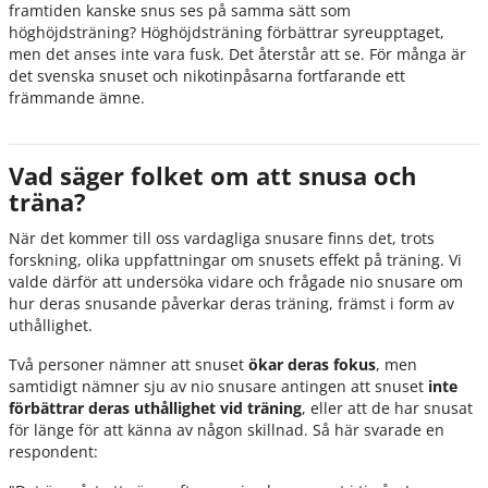
framtiden kanske snus ses på samma sätt som
höghöjdsträning? Höghöjdsträning förbättrar syreupptaget,
men det anses inte vara fusk. Det återstår att se. För många är
det svenska snuset och nikotinpåsarna fortfarande ett
främmande ämne.
Vad säger folket om att snusa och
träna?
När det kommer till oss vardagliga snusare finns det, trots
forskning, olika uppfattningar om snusets effekt på träning. Vi
valde därför att undersöka vidare och frågade nio snusare om
hur deras snusande påverkar deras träning, främst i form av
uthållighet.
Två personer nämner att snuset
ökar deras fokus
, men
samtidigt nämner sju av nio snusare antingen att snuset
inte
förbättrar deras uthållighet vid träning
, eller att de har snusat
för länge för att känna av någon skillnad. Så här svarade en
respondent: