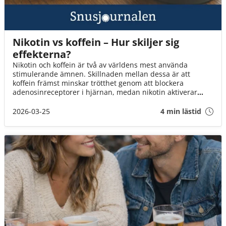
Nikotin vs koffein – Hur skiljer sig
effekterna?
Nikotin och koffein är två av världens mest använda
stimulerande ämnen. Skillnaden mellan dessa är att
koffein främst minskar trötthet genom att blockera
adenosinreceptorer i hjärnan, medan nikotin aktiverar
acetylkolinreceptorer och kan ge en känsla av ökad
vakenhet och stimulans. I Sverige förknippas de ofta med
2026-03-25
4 min lästid
kaffe och snus, två vanor som länge varit en del av
kulturen.