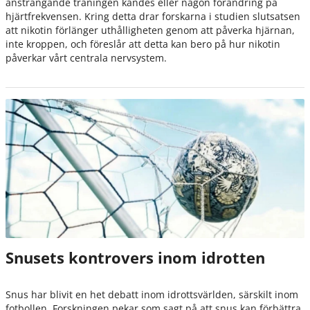
ansträngande träningen kändes eller någon förändring på
hjärtfrekvensen. Kring detta drar forskarna i studien slutsatsen
att nikotin förlänger uthålligheten genom att påverka hjärnan,
inte kroppen, och föreslår att detta kan bero på hur nikotin
påverkar vårt centrala nervsystem.
Snusets kontrovers inom idrotten
Snus har blivit en het debatt inom idrottsvärlden, särskilt inom
fotbollen. Forskningen pekar som sagt på att snus kan förbättra