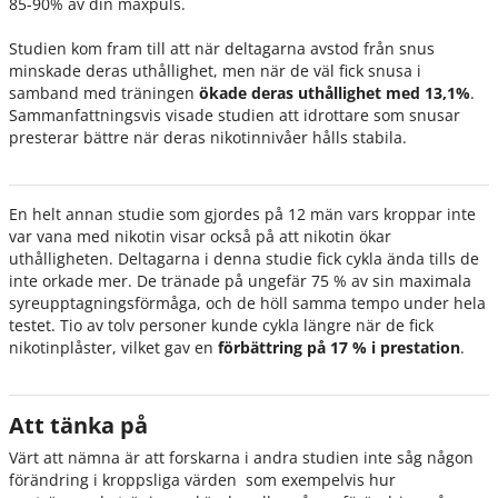
85-90% av din maxpuls.
Studien kom fram till att när deltagarna avstod från snus
minskade deras uthållighet, men när de väl fick snusa i
samband med träningen
ökade deras uthållighet med 13,1%
.
Sammanfattningsvis visade studien att idrottare som snusar
presterar bättre när deras nikotinnivåer hålls stabila.
En helt annan studie som gjordes på 12 män vars kroppar inte
var vana med nikotin visar också på att nikotin ökar
uthålligheten. Deltagarna i denna studie fick cykla ända tills de
inte orkade mer. De tränade på ungefär 75 % av sin maximala
syreupptagningsförmåga, och de höll samma tempo under hela
testet. Tio av tolv personer kunde cykla längre när de fick
nikotinplåster, vilket gav en
förbättring på 17 %
i prestation
.
Att tänka på
Värt att nämna är att forskarna i andra studien inte såg någon
förändring i kroppsliga värden som exempelvis hur