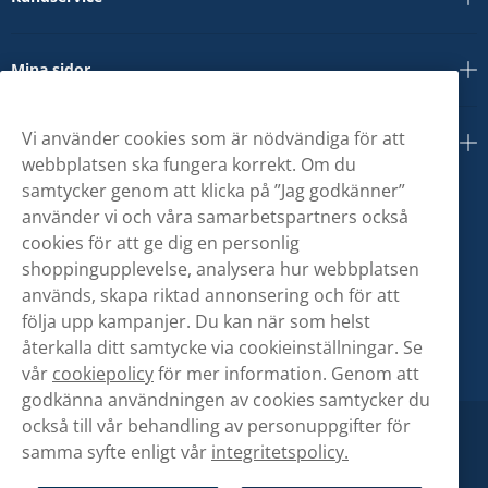
Mina sidor
Vi använder cookies som är nödvändiga för att
Om oss
webbplatsen ska fungera korrekt. Om du
samtycker genom att klicka på ”Jag godkänner”
använder vi och våra samarbetspartners också
cookies för att ge dig en personlig
shoppingupplevelse, analysera hur webbplatsen
används, skapa riktad annonsering och för att
följa upp kampanjer. Du kan när som helst
återkalla ditt samtycke via cookieinställningar. Se
vår
cookiepolicy
för mer information. Genom att
godkänna användningen av cookies samtycker du
också till vår behandling av personuppgifter för
samma syfte enligt vår
integritetspolicy.