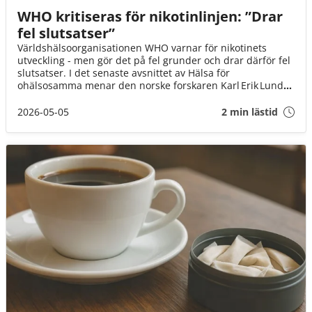
WHO kritiseras för nikotinlinjen: ”Drar
fel slutsatser”
Världshälsoorganisationen WHO varnar för nikotinets
utveckling - men gör det på fel grunder och drar därför fel
slutsatser. I det senaste avsnittet av Hälsa för
ohälsosamma menar den norske forskaren Karl Erik Lund
att WHO:s rapporter bortser från både vetenskap och
nordiska erfarenheter, vilket riskerar att leda till sämre
2026-05-05
2 min lästid
folkhälsa snarare än förbättringar.