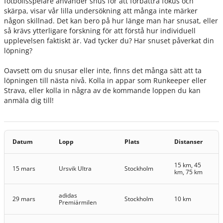
fotbollsspelare använder snus för att förbättra fokus och
skärpa, visar vår lilla undersökning att många inte märker
någon skillnad. Det kan bero på hur länge man har snusat, eller
så krävs ytterligare forskning för att förstå hur individuell
upplevelsen faktiskt är. Vad tycker du? Har snuset påverkat din
löpning?
Oavsett om du snusar eller inte, finns det många sätt att ta
löpningen till nästa nivå. Kolla in appar som Runkeeper eller
Strava, eller kolla in några av de kommande loppen du kan
anmäla dig till!
Datum
Lopp
Plats
Distanser
15 km, 45
15 mars
Ursvik Ultra
Stockholm
km, 75 km
adidas
29 mars
Stockholm
10 km
Premiärmilen