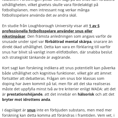
uthålligheten, vilket givetvis skulle vara fördelaktigt på
fotbollsplanen, men intressant nog verkar många
fotbollsspelare använda det av andra skäl.
En studie från Loughborough University visar att
1 av 5
professionella fotbollsspelare använder snus eller
nikotinpåsar
. Den främsta anledningen som angavs varför de
snusade under spel var
förbättrad mental skärpa
, snarare än
direkt ökad uthållighet. Detta kan vara en förklaring till varför
snus har blivit så vanligt inom elitfotbollen, där snabba beslut
och strategiskt tänkande är avgörande.
Kort sagt kan forskning indikera att snus potentiellt kan påverka
både uthållighet och kognitiva funktioner, vilket gör att ämnet
fortsätter att debatteras. Frågan om snus bör klassas som
doping har även kommit på tal, men för att det ska realiseras
måste det uppfylla minst två av tre kriterier enligt WADA: att det
är
prestationshöjande
, att det innebär en
hälsorisk
och att det
bryter mot idrottens anda
.
I dagsläget är
snus
inte en förbjuden substans, men med mer
forskning kan detta komma att förändras i framtiden. Vem vet, i