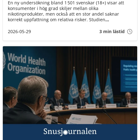
En ny undersökning bland 1 501 svenskar (18+) visar att
konsumenter i hög grad skiljer mellan olika
nikotinprodukter, men också att en stor andel saknar
korrekt uppfattning om relativa risker. Studien
genomfördes i februari 2026 och belyser både beteenden,
attityder och kunskapsnivåer på en snabbt föränderlig
2026-05-29
3 min lästid
marknad.