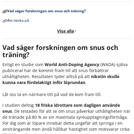
Vad säger forskningen om snus och träning?
Att tänka på
Snusets kontrovers inom idrotten
Visa alla
Vad säger folket om att snusa och träna?
Vad säger forskningen om snus och
Vad vi vet om snus och träning – och vad som återstår att ta reda på
träning?
Källor
Enligt en studie som
World Anti-Doping Agency
(WADA) själva
publicerat har de kommit fram till att snus förbättrar
uthålligheten. Resultaten tyder alltså på att
nikotin skulle
kunna vara fördelaktigt inför löprundan
.
Låt oss ta en närmare titt på vad de kom fram till.
I studien deltog
18 friska idrottare som dagligen använde
snus
. De testades för att se om snus påverkar uthålligheten när
de tränade på 80 % av sin maximala syreupptagningsförmåga.
För dig som är löpare innebär detta ungefär att springa i en
ansträngande men ändå hållbar hastighet som motsvarar cirka