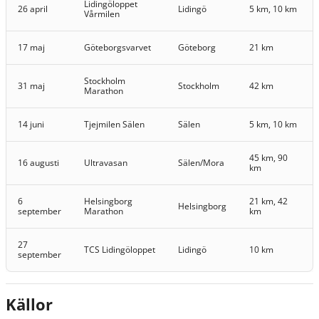
Lidingöloppet
26 april
Lidingö
5 km, 10 km
Vårmilen
17 maj
Göteborgsvarvet
Göteborg
21 km
Stockholm
31 maj
Stockholm
42 km
Marathon
14 juni
Tjejmilen Sälen
Sälen
5 km, 10 km
45 km, 90
16 augusti
Ultravasan
Sälen/Mora
km
6
Helsingborg
21 km, 42
Helsingborg
september
Marathon
km
27
TCS Lidingöloppet
Lidingö
10 km
september
Källor