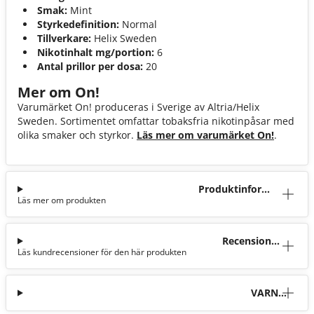
Smak:
Mint
Styrkedefinition:
Normal
Tillverkare:
Helix Sweden
Nikotinhalt mg/portion:
6
Antal prillor per dosa:
20
Mer om On!
Varumärket On! produceras i Sverige av Altria/Helix
Sweden. Sortimentet omfattar tobaksfria nikotinpåsar med
olika smaker och styrkor.
Läs mer om varumärket On!
.
Produktinforma
Läs mer om produkten
tion
Recensioner
Läs kundrecensioner för den här produkten
(9)
VARNI
NG