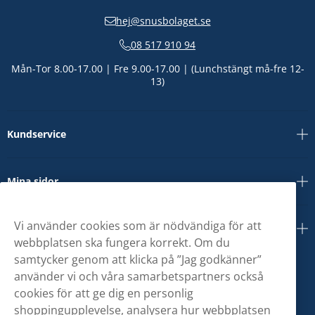
hej@snusbolaget.se
08 517 910 94
Mån-Tor 8.00-17.00 | Fre 9.00-17.00 | (Lunchstängt må-fre 12-
13)
Kundservice
Mina sidor
Vi använder cookies som är nödvändiga för att
Om oss
webbplatsen ska fungera korrekt. Om du
samtycker genom att klicka på ”Jag godkänner”
använder vi och våra samarbetspartners också
cookies för att ge dig en personlig
shoppingupplevelse, analysera hur webbplatsen