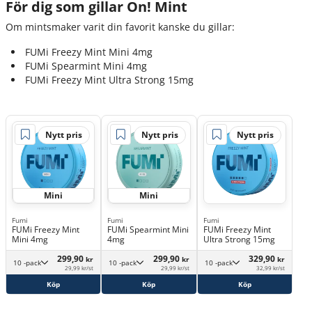
För dig som gillar On! Mint
Om mintsmaker varit din favorit kanske du gillar:
FUMi Freezy Mint Mini 4mg
FUMi Spearmint Mini 4mg‎
FUMi Freezy Mint Ultra Strong 15mg
Nytt pris
Nytt pris
Nytt pris
Mini
Mini
Fumi
Fumi
Fumi
FUMi Freezy Mint
FUMi Spearmint Mini
FUMi Freezy Mint
Mini 4mg
4mg
Ultra Strong 15mg
299,90
299,90
329,90
kr
kr
kr
10 -pack
10 -pack
10 -pack
29,99 kr/st
29,99 kr/st
32,99 kr/st
Köp
Köp
Köp