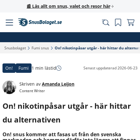
📰 Läs allt om snus, valet och resor här
Snusbolaget‎
Fumi snus‎
On! nikotinpåsar utgår - här hittar du alternat
On!
Fumi
1 min lästid
Senast uppdaterad
2026-06-23
Skriven av
Amanda Leijon
Content Writer
On! nikotinpåsar utgår - här hittar
du alternativen
On! snus kommer att fasas ut från den svenska