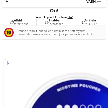
VARNI
NG
On!
Visa alla produkter från
On!
Alltid
Snabba
Fri frakt
färskt snus
leveranser
fr. 399 kr
Denna produkt innehåller nikotin som är ett mycket
beroendeframkallande ämne. Ej för personer under 18 år.