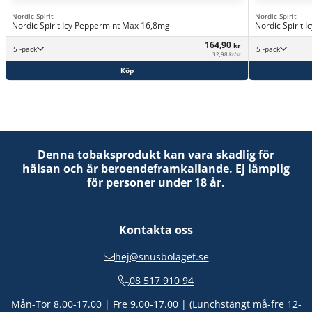
Nordic Spirit
Nordic Spirit
Nordic Spirit Icy Peppermint Max 16,8mg
Nordic Spirit 
164,90
kr
5 -pack
5 -pack
32,98 kr/st
Köp
Denna tobaksprodukt kan vara skadlig för
hälsan och är beroendeframkallande. Ej lämplig
för personer under 18 år.
Kontakta oss
hej@snusbolaget.se
08 517 910 94
Mån-Tor 8.00-17.00 | Fre 9.00-17.00 | (Lunchstängt må-fre 12-