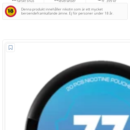
färskt snus
leveranser
fr. 399 kr
Denna produkt innehåller nikotin som är ett mycket
beroendeframkallande ämne. Ej för personer under 18 år.