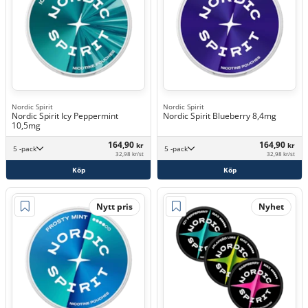
Nordic Spirit
Nordic Spirit
Nordic Spirit Icy Peppermint
Nordic Spirit Blueberry 8,4mg
10,5mg
164,90
164,90
kr
kr
5 -pack
5 -pack
32,98 kr/st
32,98 kr/st
Köp
Köp
Nytt pris
Nyhet