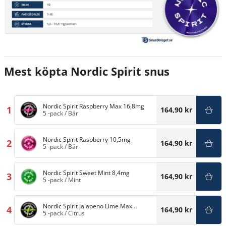
Mest köpta Nordic Spirit snus
Nordic Spirit Raspberry Max 16,8mg
1
164,90 kr
5 -pack
/
Bär
Nordic Spirit Raspberry 10,5mg
2
164,90 kr
5 -pack
/
Bär
Nordic Spirit Sweet Mint 8,4mg
3
164,90 kr
5 -pack
/
Mint
Nordic Spirit Jalapeno Lime Max
4
164,90 kr
16,8mg
5 -pack
/
Citrus