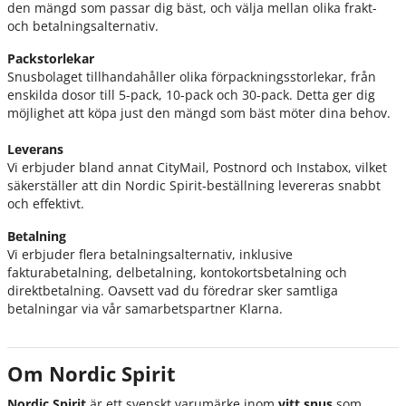
den mängd som passar dig bäst, och välja mellan olika frakt-
och betalningsalternativ.
Packstorlekar
Snusbolaget tillhandahåller olika förpackningsstorlekar, från
enskilda dosor till 5-pack, 10-pack och 30-pack. Detta ger dig
möjlighet att köpa just den mängd som bäst möter dina behov.
Leverans
Vi erbjuder bland annat CityMail, Postnord och Instabox, vilket
säkerställer att din Nordic Spirit-beställning levereras snabbt
och effektivt.
Betalning
Vi erbjuder flera betalningsalternativ, inklusive
fakturabetalning, delbetalning, kontokortsbetalning och
direktbetalning. Oavsett vad du föredrar sker samtliga
betalningar via vår samarbetspartner Klarna.
Om Nordic Spirit
Nordic Spirit
är ett svenskt varumärke inom
vitt snus
som