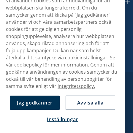
Vi använder cookies som är nödvändiga för att
Om oss
webbplatsen ska fungera korrekt. Om du
samtycker genom att klicka på ”Jag godkänner”
använder vi och våra samarbetspartners också
cookies för att ge dig en personlig
shoppingupplevelse, analysera hur webbplatsen
används, skapa riktad annonsering och för att
följa upp kampanjer. Du kan när som helst
återkalla ditt samtycke via cookieinställningar. Se
vår
cookiepolicy
för mer information. Genom att
godkänna användningen av cookies samtycker du
också till vår behandling av personuppgifter för
samma syfte enligt vår
integritetspolicy.
Jag godkänner
Avvisa alla
Inställningar
Copyright © Snusbolaget