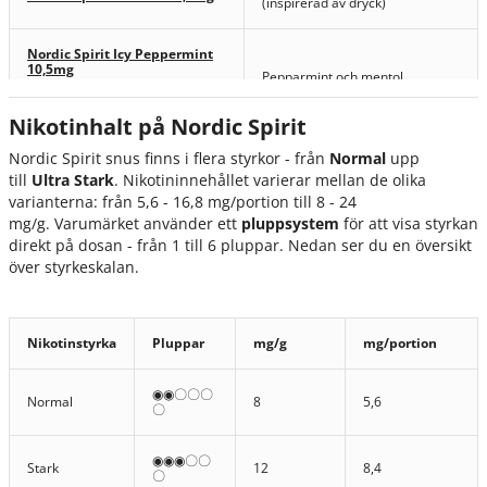
(inspirerad av dryck)
Nordic Spirit Icy Peppermint
10,5mg
Pepparmint och mentol
Nordic Spirit Icy Peppermint
16,8mg
Nikotinhalt på Nordic Spirit
Nordic Spirit Raspberry
Nordic Spirit snus finns i flera styrkor - från
Normal
upp
10,5mg
Hallon
till
Ultra Stark
. Nikotininnehållet varierar mellan de olika
Nordic Spirit Raspberry Max
16,8mg
varianterna: från 5,6 - 16,8 mg/portion till 8 - 24
mg/g. Varumärket använder ett
pluppsystem
för att visa styrkan
direkt på dosan - från 1 till 6 pluppar. Nedan ser du en översikt
Nordic Spirit Jalapeno Lime
Jalapeno och lime
Max 16,8mg
över styrkeskalan.
Nordic Spirit Sweet Mint
5,6mg
Mint
Nikotinstyrka
Pluppar
mg/g
mg/portion
Nordic Spirit Sweet Mint
8,4mg
◉◉〇〇〇
Normal
8
5,6
〇
Nordic Spirit Frosty Mint
Pepparmint
10,5mg
◉◉◉〇〇
Stark
12
8,4
〇