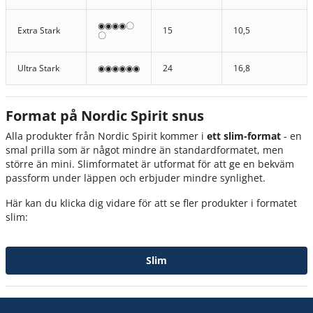
◉◉◉◉〇
Extra Stark
15
10,5
〇
Ultra Stark
◉◉◉◉◉◉
24
16,8
Format på Nordic Spirit snus
Alla produkter från Nordic Spirit kommer i
ett slim-format
- en
smal prilla som är något mindre än standardformatet, men
större än mini. Slimformatet är utformat för att ge en bekväm
passform under läppen och erbjuder mindre synlighet.
Här kan du klicka dig vidare för att se fler produkter i formatet
slim:
Slim