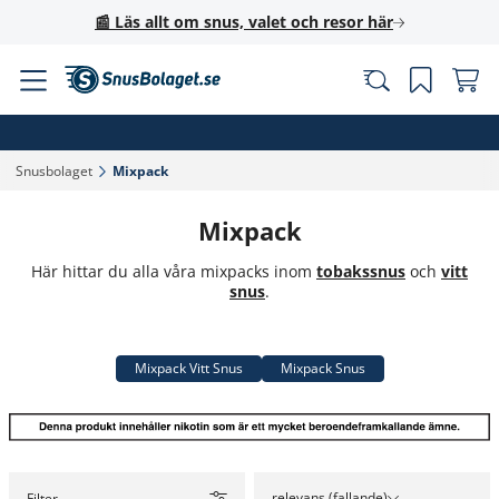
📰 Läs allt om snus, valet och resor här
Snusbolaget‎
Mixpack‎
Mixpack
Här hittar du alla våra mixpacks inom
tobakssnus
och
vitt
snus
.
Mixpack Vitt Snus
Mixpack Snus
relevans (fallande)
Filter