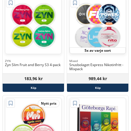
5x av varje sort
ZYN
Mixed
Zyn Slim Fruit and Berry S3 4-pack
Snusbolaget Express Nikotinfritt -
Mixpack
183,96 kr
989,44 kr
Köp
Köp
Nytt pris