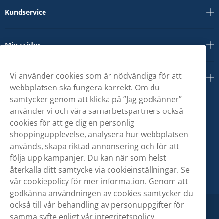
Kundservice
Mina sidor
Vi använder cookies som är nödvändiga för att
Om oss
webbplatsen ska fungera korrekt. Om du
samtycker genom att klicka på ”Jag godkänner”
använder vi och våra samarbetspartners också
cookies för att ge dig en personlig
shoppingupplevelse, analysera hur webbplatsen
används, skapa riktad annonsering och för att
följa upp kampanjer. Du kan när som helst
återkalla ditt samtycke via cookieinställningar. Se
vår
cookiepolicy
för mer information. Genom att
godkänna användningen av cookies samtycker du
också till vår behandling av personuppgifter för
samma syfte enligt vår
integritetspolicy.