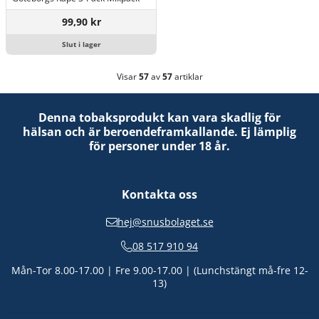
99,90 kr
Slut i lager
Visar
57
av
57
artiklar
Denna tobaksprodukt kan vara skadlig för
hälsan och är beroendeframkallande. Ej lämplig
för personer under 18 år.
Kontakta oss
hej@snusbolaget.se
08 517 910 94
Mån-Tor 8.00-17.00 | Fre 9.00-17.00 | (Lunchstängt må-fre 12-
13)