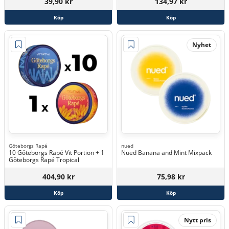
39,90 kr
134,97 kr
Köp
Köp
Nyhet
Göteborgs Rapé
nued
10 Göteborgs Rapé Vit Portion + 1
Nued Banana and Mint Mixpack
Göteborgs Rapé Tropical
404,90 kr
75,98 kr
Köp
Köp
Nytt pris