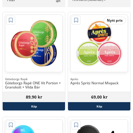
Nytt pris
Göteborgs Rapé
Après
Göteborgs Rapé ONE Vit Portion +
Aprés Spritz Normal Mixpack
Granskott + Vilda Bär
89,90 kr
69,00 kr
Köp
Köp