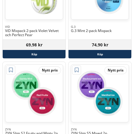
VID
G.3
ViD Mixpack 2-pack Violet Velvet
G.3 Mint 2-pack Mixpack
och Perfect Pear
69,98 kr
74,90 kr
Köp
Köp
Nytt pris
Nytt pris
ZYN
ZYN
ZYN Slim S2 Fruity and Minty 2p
ZYN Slim S5 Mixed 2p