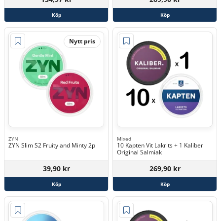
Köp
Köp
Nytt pris
ZYN
Mixed
ZYN Slim S2 Fruity and Minty 2p
10 Kapten Vit Lakrits + 1 Kaliber
Original Salmiak
39,90 kr
269,90 kr
Köp
Köp