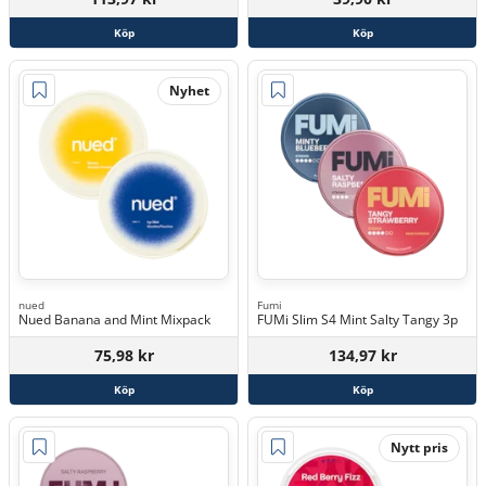
Köp
Köp
Nyhet
nued
Fumi
Nued Banana and Mint Mixpack
FUMi Slim S4 Mint Salty Tangy 3p
75,98 kr
134,97 kr
Köp
Köp
Nytt pris