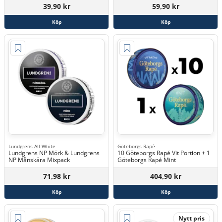
39,90 kr
59,90 kr
Köp
Köp
Lundgrens All White
Göteborgs Rapé
Lundgrens NP Mörk & Lundgrens
10 Göteborgs Rapé Vit Portion + 1
NP Månskära Mixpack
Göteborgs Rapé Mint
71,98 kr
404,90 kr
Köp
Köp
Nytt pris