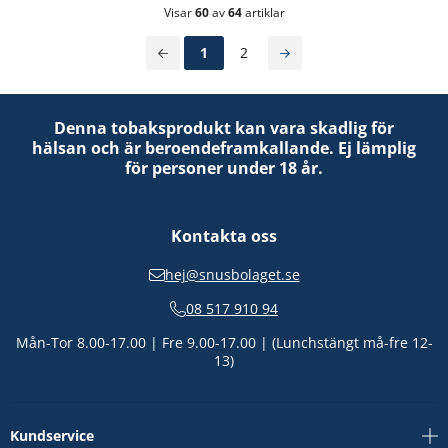
Visar
60
av
64
artiklar
1
2
Denna tobaksprodukt kan vara skadlig för
hälsan och är beroendeframkallande. Ej lämplig
för personer under 18 år.
Kontakta oss
hej@snusbolaget.se
08 517 910 94
Mån-Tor 8.00-17.00 | Fre 9.00-17.00 | (Lunchstängt må-fre 12-
13)
Kundservice