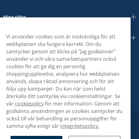
Mina sidor
Vi använder cookies som är nödvändiga för att
Om oss
webbplatsen ska fungera korrekt. Om du
samtycker genom att klicka på ”Jag godkänner”
använder vi och våra samarbetspartners också
cookies för att ge dig en personlig
shoppingupplevelse, analysera hur webbplatsen
används, skapa riktad annonsering och för att
följa upp kampanjer. Du kan när som helst
återkalla ditt samtycke via cookieinställningar. Se
vår
cookiepolicy
för mer information. Genom att
godkänna användningen av cookies samtycker du
också till vår behandling av personuppgifter för
samma syfte enligt vår
integritetspolicy.