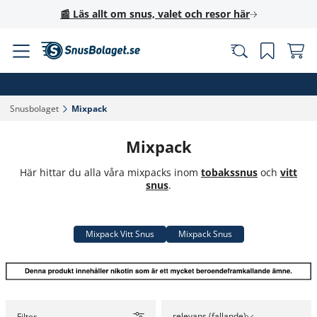
📰 Läs allt om snus, valet och resor här
Snusbolaget‎
Mixpack‎
Mixpack
Här hittar du alla våra mixpacks inom
tobakssnus
och
vitt
snus
.
Mixpack Vitt Snus
Mixpack Snus
relevans (fallande)
Filter