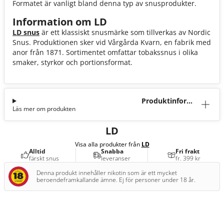
Formatet är vanligt bland denna typ av snusprodukter.
Information om LD
LD snus
är ett klassiskt snusmärke som tillverkas av Nordic
Snus. Produktionen sker vid Vårgårda Kvarn, en fabrik med
anor från 1871. Sortimentet omfattar tobakssnus i olika
smaker, styrkor och portionsformat.
Produktinforma
Läs mer om produkten
tion
LD
Visa alla produkter från
LD
Alltid
Snabba
Fri frakt
färskt snus
leveranser
fr. 399 kr
Denna produkt innehåller nikotin som är ett mycket
beroendeframkallande ämne. Ej för personer under 18 år.