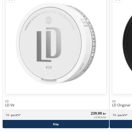
LD
LD
LD Vit
LD Original
239,90
kr
10 -pack
10 -pack
23,99 kr/st
Köp