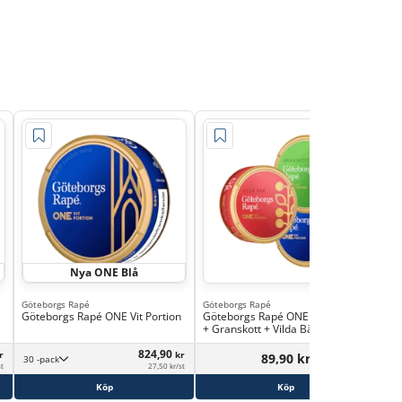
Nya ONE Blå
Göteborgs Rapé
Göteborgs Rapé
Gen
Göteborgs Rapé ONE Vit Portion
Göteborgs Rapé ONE Vit Portion
Gen
+ Granskott + Vilda Bär
824,90
r
kr
89,90 kr
30 -pack
st
27,50 kr/st
Köp
Köp