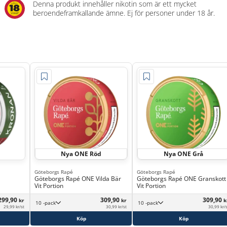
Denna produkt innehåller nikotin som är ett mycket
beroendeframkallande ämne. Ej för personer under 18 år.
Nya ONE Röd
Nya ONE Grå
Göteborgs Rapé
Göteborgs Rapé
Göteborgs Rapé ONE Vilda Bär
Göteborgs Rapé ONE Granskott
Vit Portion
Vit Portion
299,90
309,90
309,90
kr
kr
k
10 -pack
10 -pack
29,99 kr/st
30,99 kr/st
30,99 kr/
Köp
Köp