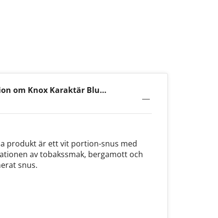
ion om Knox Karaktär Blue
na produkt är ett vit portion-snus med
inationen av tobakssmak, bergamott och
nerat snus.