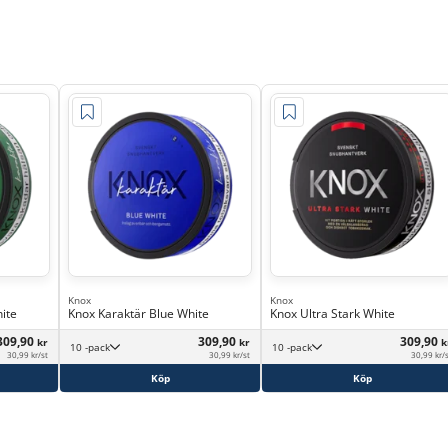
Knox
Knox
ite
Knox Karaktär Blue White
Knox Ultra Stark White
309,90
309,90
309,90
kr
kr
k
10 -pack
10 -pack
30,99 kr/st
30,99 kr/st
30,99 kr/
Köp
Köp