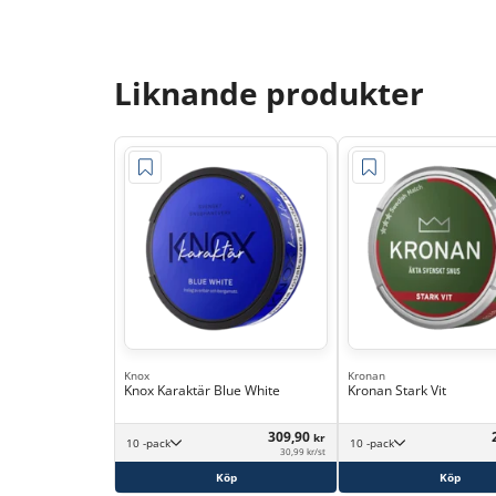
Liknande produkter
Knox
Kronan
Knox Karaktär Blue White
Kronan Stark Vit
309,90
kr
10 -pack
10 -pack
30,99 kr/st
Köp
Köp