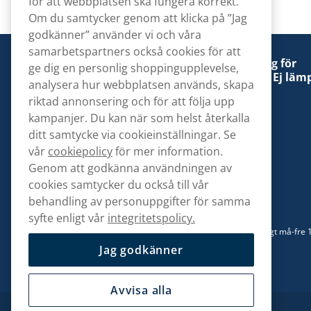
för att webbplatsen ska fungera korrekt.
Om du samtycker genom att klicka på ”Jag
godkänner” använder vi och våra
samarbetspartners också cookies för att
Denna tobaksprodukt kan vara skadlig för
ge dig en personlig shoppingupplevelse,
hälsan och är beroendeframkallande. Ej lämp
analysera hur webbplatsen används, skapa
för personer under 18 år.
riktad annonsering och för att följa upp
kampanjer. Du kan när som helst återkalla
ditt samtycke via cookieinställningar. Se
vår
cookiepolicy
för mer information.
Genom att godkänna användningen av
Kontakta oss
cookies samtycker du också till vår
hej@snusbolaget.se
behandling av personuppgifter för samma
syfte enligt vår
integritetspolicy.
08 517 910 94
Mån-Tor 8.00-17.00 | Fre 9.00-17.00 | (Lunchstängt må-fre 
13)
Jag godkänner
Avvisa alla