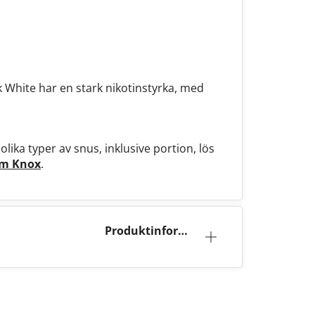
 White har en stark nikotinstyrka, med
lika typer av snus, inklusive portion, lös
om Knox
.
Produktinforma
tion