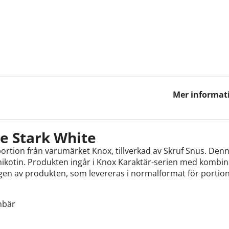
Mer informat
Stark White
e Stark White
portion från varumärket Knox, tillverkad av Skruf Snus. Den
nikotin. Produkten ingår i Knox Karaktär-serien med komb
ngen av produkten, som levereras i normalformat för portio
nbär