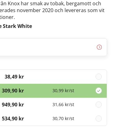
från Knox har smak av tobak, bergamott och
nserades november 2020 och levereras som vit
tioner.
e Stark White
38,49 kr
309,90 kr
30,99 kr
/st
949,90 kr
31,66 kr
/st
1 534,90 kr
30,70 kr
/st