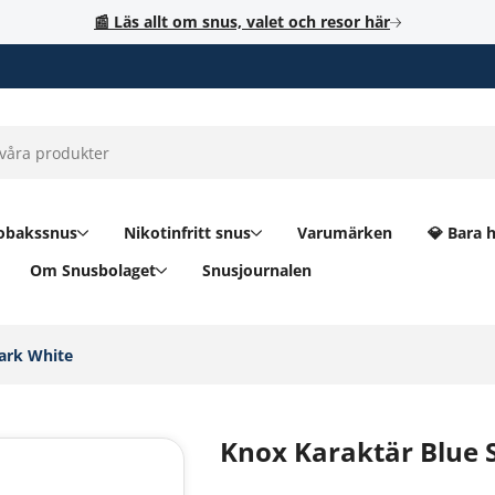
📰 Läs allt om snus, valet och resor här
obakssnus
Nikotinfritt snus
Varumärken
💎 Bara 
Om Snusbolaget
Snusjournalen
ark White‎
Knox Karaktär Blue 