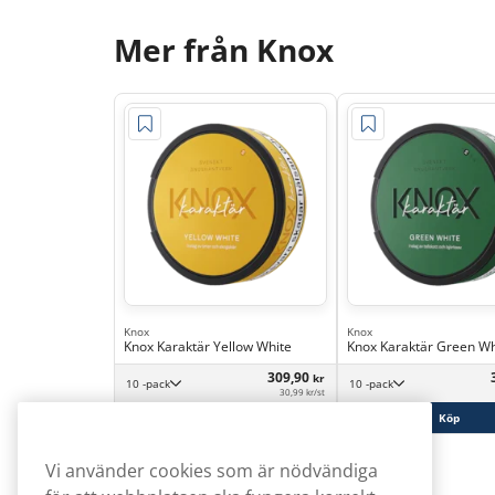
Mer från Knox
Knox
Knox
Knox Karaktär Yellow White
Knox Karaktär Green Wh
309,90
kr
10 -pack
10 -pack
30,99 kr/st
Köp
Köp
Vi använder cookies som är nödvändiga