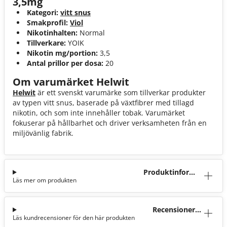
3,5mg
Kategori:
vitt snus
Smakprofil:
Viol
Nikotinhalten:
Normal
Tillverkare:
YOIK
Nikotin mg/portion:
3,5
Antal prillor per dosa:
20
Om varumärket Helwit
Helwit
är ett svenskt varumärke som tillverkar produkter
av typen vitt snus, baserade på växtfibrer med tillagd
nikotin, och som inte innehåller tobak. Varumärket
fokuserar på hållbarhet och driver verksamheten från en
miljövänlig fabrik.
Produktinforma
Läs mer om produkten
tion
Recensioner
Läs kundrecensioner för den här produkten
(106)