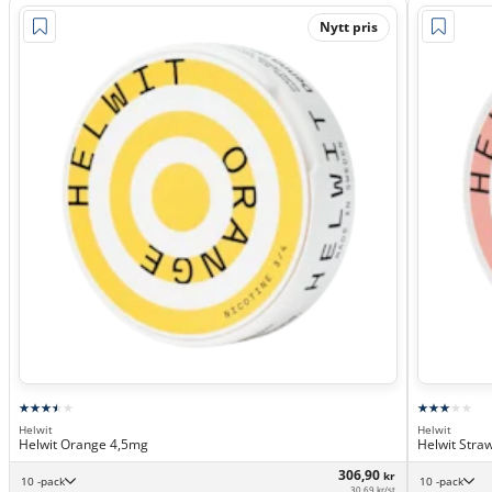
Nytt pris
Helwit
Helwit
Helwit Orange 4,5mg
Helwit Stra
306,90
kr
10 -pack
10 -pack
30,69 kr/st