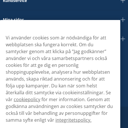
Kundservice
Mina sidor
Vi använder cookies som är nödvändiga för att
Om oss
webbplatsen ska fungera korrekt. Om du
samtycker genom att klicka på ”Jag godkänner”
använder vi och våra samarbetspartners också
cookies för att ge dig en personlig
shoppingupplevelse, analysera hur webbplatsen
används, skapa riktad annonsering och för att
följa upp kampanjer. Du kan när som helst
återkalla ditt samtycke via cookieinställningar. Se
vår
cookiepolicy
för mer information. Genom att
godkänna användningen av cookies samtycker du
också till vår behandling av personuppgifter för
samma syfte enligt vår
integritetspolicy.