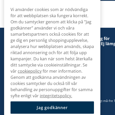
Vi använder cookies som är nödvändiga
för att webbplatsen ska fungera korrekt.
Om du samtycker genom att klicka på ”Jag
godkänner” använder vi och våra
samarbetspartners också cookies för att
Denna tobaksprodukt kan vara skadlig för
ge dig en personlig shoppingupplevelse,
hälsan och är beroendeframkallande. Ej lämp
analysera hur webbplatsen används, skapa
för personer under 18 år.
riktad annonsering och för att följa upp
kampanjer. Du kan när som helst återkalla
ditt samtycke via cookieinställningar. Se
vår
cookiepolicy
för mer information.
Genom att godkänna användningen av
Kontakta oss
cookies samtycker du också till vår
hej@snusbolaget.se
behandling av personuppgifter för samma
syfte enligt vår
integritetspolicy.
08 517 910 94
Mån-Tor 8.00-17.00 | Fre 9.00-17.00 | (Lunchstängt må-fre 
13)
Jag godkänner