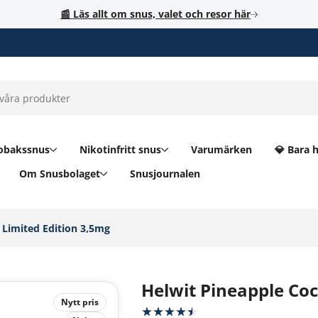
📰 Läs allt om snus, valet och resor här
obakssnus
Nikotinfritt snus
Varumärken
💎 Bara 
Om Snusbolaget
Snusjournalen
Limited Edition 3,5mg‎
Helwit Pineapple Coc
Nytt pris