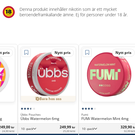
Denna produkt innehåller nikotin som är ett mycket
beroendeframkallande ämne. Ej för personer under 18 år.
t pris
Nytt pris
Nytt pris
Bara hos oss
Übbs Pouches
Fumi
mg
Übbs Watermelon 6mg
FUMi Watermelon Mint 4mg
249,00
249,99
329,90
kr
kr
k
10 -pack
10 -pack
24,90 kr/st
25,00 kr/st
32,99 kr/