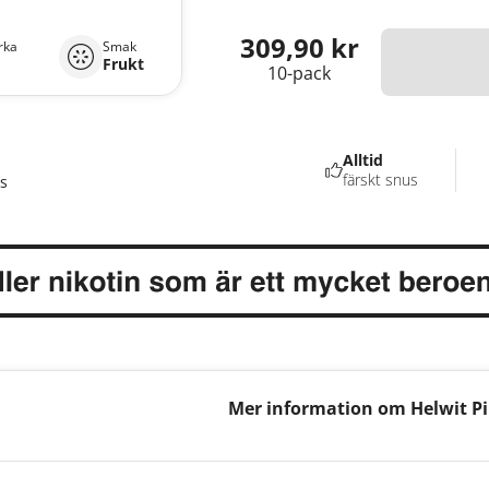
309,90 kr
rka
Smak
Frukt
10-pack
Alltid
färskt snus
s
Mer information om Helwit P
Edition 3,5mg