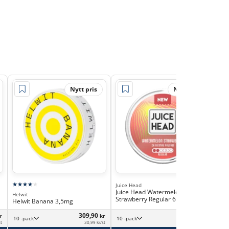
Nytt pris
Nytt pris
Juice Head
Juice Head Watermelon
Helwit
ZYN
Strawberry Regular 6mg
Helwit Banana 3,5mg
ZYN
309,90
349,90
r
kr
kr
10 -pack
10 -pack
st
30,99 kr/st
34,99 kr/st