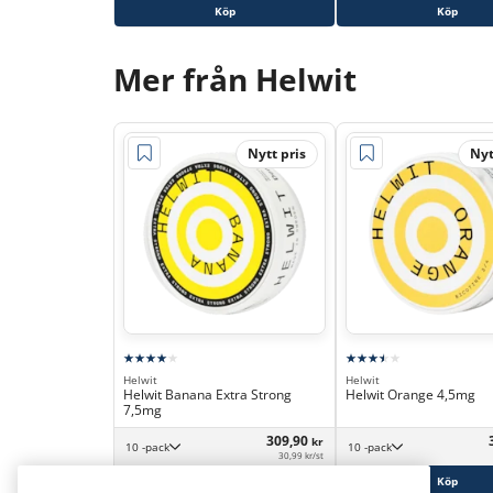
Köp
Köp
Mer från Helwit
Nytt pris
Nyt
Helwit
Helwit
Helwit Banana Extra Strong
Helwit Orange 4,5mg
7,5mg
309,90
kr
10 -pack
10 -pack
30,99 kr/st
Köp
Köp