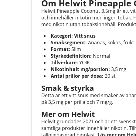
Om Helwit Pineapple 
Helwit Pineapple Coconut 3,5mg är ett vit
och innehåller nikotin men ingen tobak. 
med nikotin utan tobaksinnehåll. Produkte
Kategori:
Vitt snus
Smaksegment:
Ananas, kokos, frukt
Format:
Slim
Styrkedefinition:
Normal
Tillverkare:
YOIK
Nikotinhalt mg/portion:
3,5 mg
Antal prillor per dosa:
20 st
Smak & styrka
Detta är ett vitt snus med smaker av ana
på 3,5 mg per prilla och 7 mg/g.
Mer om Helwit
Helwit grundades 2021 och är ett svenskt 
samtliga produkter innehåller nikotin. Ti
talloljebaserad bioplast.
Läs mer om Hel