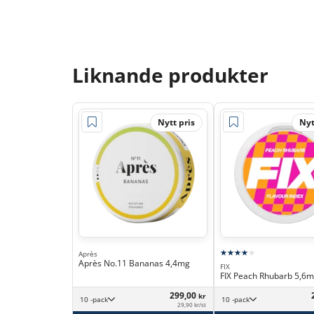
Liknande produkter
Nytt pris
Nyt
Après
Après No.11 Bananas 4,4mg
FIX
FIX Peach Rhubarb 5,6
299,00
kr
10 -pack
10 -pack
29,90 kr/st