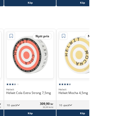
Köp
Köp
Nytt pris
Nytt pris
Hel
Hel
Helwit
Helwit
3,
Helwit Cola Extra Strong 7,5mg
Helwit Mocha 4,5mg
309,90
306,90
r
kr
kr
10 -pack
10 -pack
st
30,99 kr/st
30,69 kr/st
Köp
Köp