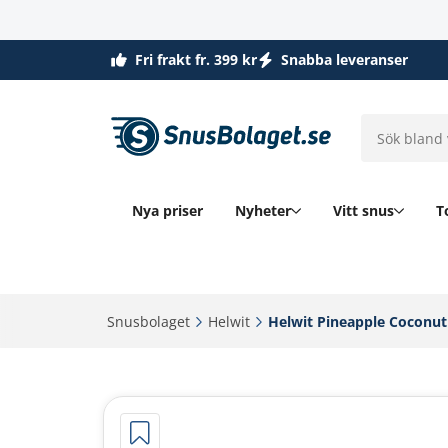
Fri frakt fr. 399 kr
Snabba leveranser
Nya priser
Nyheter
Vitt snus
T
Snusbolaget‎
Helwit‎
Helwit Pineapple Coconut 