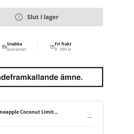
Slut i lager
Snabba
Fri frakt
leveranser
fr. 399 kr
ineapple Coconut Limited