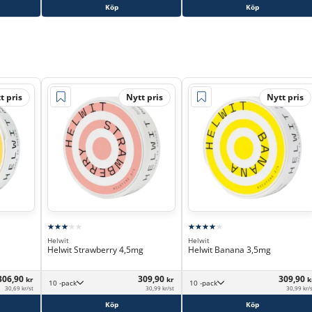
Köp
Köp
t pris
Nytt pris
Nytt pris
Helwit
Helwit
Helwit Strawberry 4,5mg
Helwit Banana 3,5mg
306,90
309,90
309,90
kr
kr
k
10 -pack
10 -pack
30,69 kr/st
30,99 kr/st
30,99 kr/
Köp
Köp