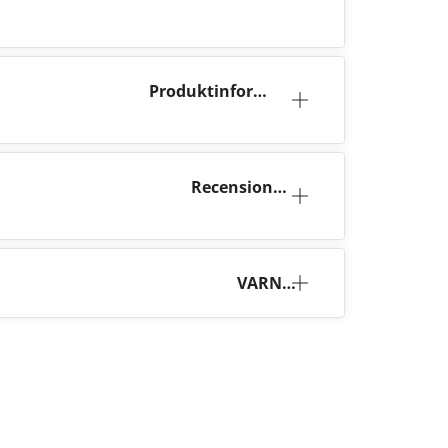
Produktinforma
tion
Recensione
r (6)
VARNI
NG