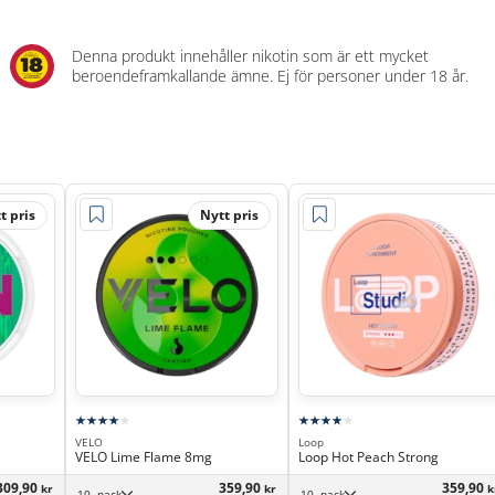
Denna produkt innehåller nikotin som är ett mycket
beroendeframkallande ämne. Ej för personer under 18 år.
t pris
Nytt pris
VELO
Loop
VELO Lime Flame 8mg
Loop Hot Peach Strong
309,90
359,90
359,90
kr
kr
k
10 -pack
10 -pack