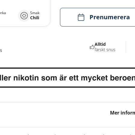
yrka
Smak
Prenumerera
Chili
Alltid
färskt snus
s
Mer infor
& Chili 9m