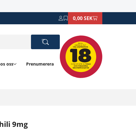
0,00 SEK
hos oss
Prenumerera
hili 9mg