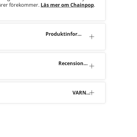
närer förekommer.
Läs mer om Chainpop
.
Produktinforma
tion
Recensione
r (1)
VARNI
NG