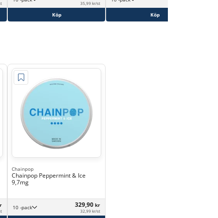
st
35,99 kr/st
35,99 kr/st
Köp
Köp
Chainpop
Chainpop Peppermint & Ice
9,7mg
329,90
r
kr
10 -pack
st
32,99 kr/st