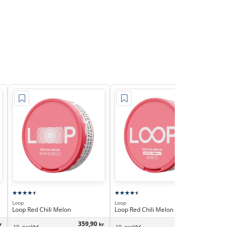
Loop
Loop
Fum
Loop Red Chili Melon
Loop Red Chili Melon Strong
FUM
359,90
359,90
r
kr
kr
10 -pack
10 -pack