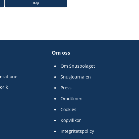
Köp
Om oss
Om Snusbolaget
erationer
Snusjournalen
orik
Press
Omdömen
Cookies
Köpvillkor
Integritetspolicy