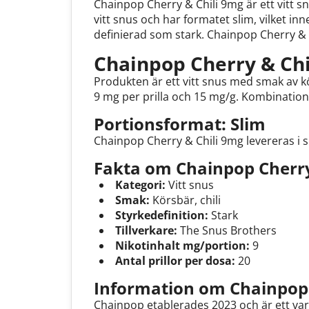
Chainpop Cherry & Chili 9mg är ett vitt
vitt snus och har formatet slim, vilket i
definierad som stark. Chainpop Cherry & C
Chainpop Cherry & Chi
Produkten är ett vitt snus med smak av kö
9 mg per prilla och 15 mg/g. Kombination
Portionsformat: Slim
Chainpop Cherry & Chili 9mg levereras i sl
Fakta om Chainpop Cherry
Kategori:
Vitt snus
Smak:
Körsbär, chili
Styrkedefinition:
Stark
Tillverkare:
The Snus Brothers
Nikotinhalt mg/portion:
9
Antal prillor per dosa:
20
Information om Chainpop
Chainpop etablerades 2023 och är ett var