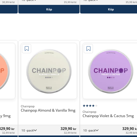
30,99 kr/st
35,99 kr/st
35,99 kr/
Köp
Köp
Chainpop
Chainpop Almond & Vanilla 9mg
Chainpop
ey 9mg
Chainpop Violet & Cactus 5mg
329,90
329,90
329,90
kr
kr
k
10 -pack
10 -pack
32,99 kr/st
32,99 kr/st
32,99 kr/