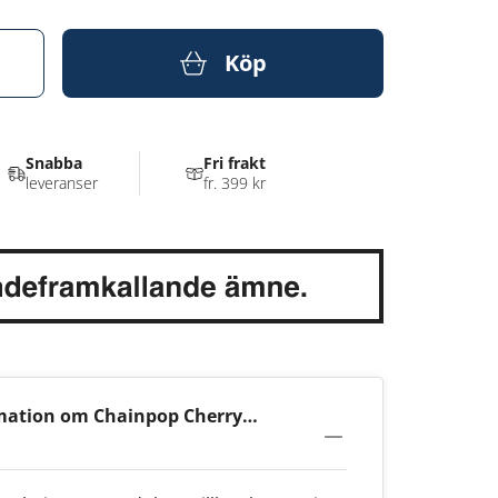
Köp
Snabba
Fri frakt
leveranser
fr. 399 kr
mation om Chainpop Cherry
g