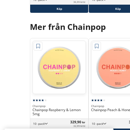
36,99 kr/st
Köp
Köp
Mer från Chainpop
Chainpop
Chainpop
Chainpop Raspberry & Lemon
Chainpop Peach & Hon
5mg
329,90
kr
10 -pack
10 -pack
32,99 kr/st