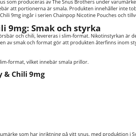
 snus som produceras av The Snus Brothers under varumärket
nnebär att portionerna är smala. Produkten innehåller inte t
hili 9mg ingår i serien Chainpop Nicotine Pouches och tillve
li 9mg: Smak och styrka
rsbär och chili, levereras i slim-format. Nikotinstyrkan är 
en av smak och format gör att produkten återfinns inom sty
im-format, vilket innebär smala prillor.
 & Chili 9mg
umärke som har inriktning på vitt snus, med produktion i Sv