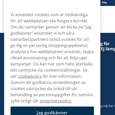
Köp
Köp
Vi använder cookies som är nödvändiga
för att webbplatsen ska fungera korrekt.
Om du samtycker genom att klicka på ”Jag
godkänner” använder vi och våra
samarbetspartners också cookies för att
Denna tobaksprodukt kan vara skadlig för
ge dig en personlig shoppingupplevelse,
hälsan och är beroendeframkallande. Ej lämp
analysera hur webbplatsen används, skapa
för personer under 18 år.
riktad annonsering och för att följa upp
kampanjer. Du kan när som helst återkalla
ditt samtycke via cookieinställningar. Se
vår
cookiepolicy
för mer information.
Genom att godkänna användningen av
Kontakta oss
cookies samtycker du också till vår
hej@snusbolaget.se
behandling av personuppgifter för samma
syfte enligt vår
integritetspolicy.
08 517 910 94
Mån-Tor 8.00-17.00 | Fre 9.00-17.00 | (Lunchstängt må-fre 
13)
Jag godkänner