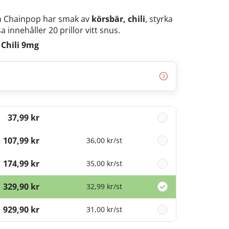
ån Chainpop har smak av
körsbär, chili
, styrka
 innehåller 20 prillor vitt snus.
Chili 9mg
37,99 kr
107,99 kr
36,00 kr
/st
174,99 kr
35,00 kr
/st
329,90 kr
32,99 kr
/st
929,90 kr
31,00 kr
/st