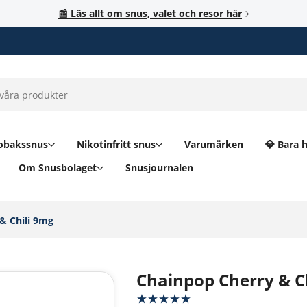
📰 Läs allt om snus, valet och resor här
obakssnus
Nikotinfritt snus
Varumärken
💎 Bara 
Om Snusbolaget
Snusjournalen
 Chili 9mg‎
Chainpop Cherry & C