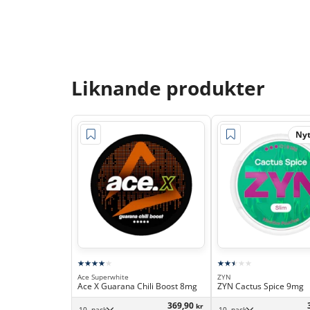
Liknande produkter
Nyt
Ace Superwhite
ZYN
Ace X Guarana Chili Boost 8mg
ZYN Cactus Spice 9mg
369,90
kr
10 -pack
10 -pack