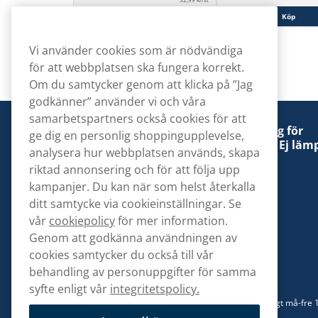
Köp
Köp
Vi använder cookies som är nödvändiga
för att webbplatsen ska fungera korrekt.
Om du samtycker genom att klicka på ”Jag
godkänner” använder vi och våra
samarbetspartners också cookies för att
Denna tobaksprodukt kan vara skadlig för
ge dig en personlig shoppingupplevelse,
hälsan och är beroendeframkallande. Ej lämp
analysera hur webbplatsen används, skapa
för personer under 18 år.
riktad annonsering och för att följa upp
kampanjer. Du kan när som helst återkalla
ditt samtycke via cookieinställningar. Se
vår
cookiepolicy
för mer information.
Genom att godkänna användningen av
Kontakta oss
cookies samtycker du också till vår
hej@snusbolaget.se
behandling av personuppgifter för samma
syfte enligt vår
integritetspolicy.
08 517 910 94
Mån-Tor 8.00-17.00 | Fre 9.00-17.00 | (Lunchstängt må-fre 
13)