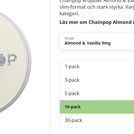
Chainpop erbjuder Almond & Va
slim-format och stark styrka. Varj
kategori.
Läs mer om Chainpop Almond &
Smak
Almond & Vanilla 9mg
1-pack
3-pack
5-pack
10-pack
30-pack