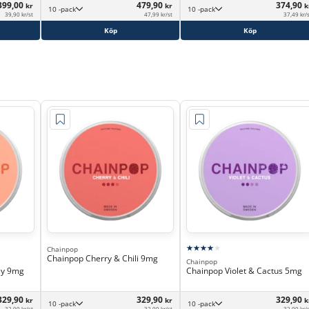
399,00
479,90
374,90
kr
kr
k
10 -pack
10 -pack
39,90 kr/st
47,99 kr/st
37,49 kr/
Köp
Köp
Chainpop
Chainpop Cherry & Chili 9mg
Chainpop
ey 9mg
Chainpop Violet & Cactus 5mg
329,90
329,90
329,90
kr
kr
k
10 -pack
10 -pack
32,99 kr/st
32,99 kr/st
32,99 kr/