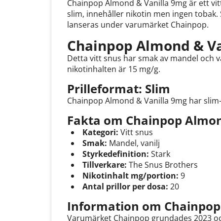
Chainpop Almond & Vanilla 9mg är ett vitt
slim, innehåller nikotin men ingen tobak
lanseras under varumärket Chainpop.
Chainpop Almond & Va
Detta vitt snus har smak av mandel och van
nikotinhalten är 15 mg/g.
Prilleformat: Slim
Chainpop Almond & Vanilla 9mg har slim-f
Fakta om Chainpop Almon
Kategori:
Vitt snus
Smak:
Mandel, vanilj
Styrkedefinition:
Stark
Tillverkare:
The Snus Brothers
Nikotinhalt mg/portion:
9
Antal prillor per dosa:
20
Information om Chainpop
Varumärket Chainpop grundades 2023 och e