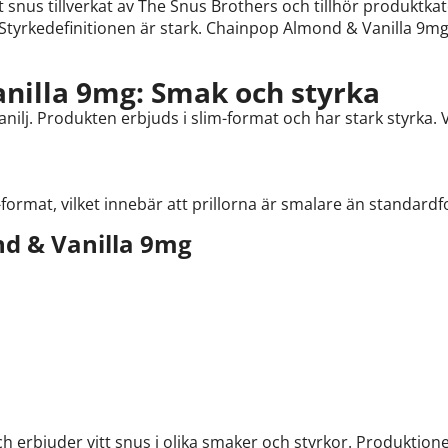
 snus tillverkat av The Snus Brothers och tillhör produktka
. Styrkedefinitionen är stark. Chainpop Almond & Vanilla 9m
nilla 9mg: Smak och styrka
ilj. Produkten erbjuds i slim-format och har stark styrka. V
ormat, vilket innebär att prillorna är smalare än standardf
d & Vanilla 9mg
rbjuder vitt snus i olika smaker och styrkor. Produktione