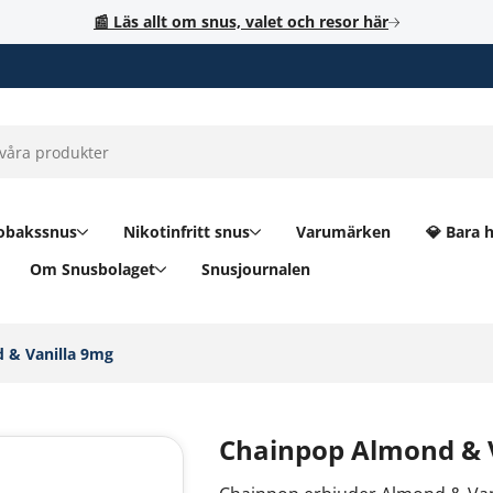
📰 Läs allt om snus, valet och resor här
obakssnus
Nikotinfritt snus
Varumärken
💎 Bara 
Om Snusbolaget
Snusjournalen
& Vanilla 9mg‎
Chainpop Almond & 