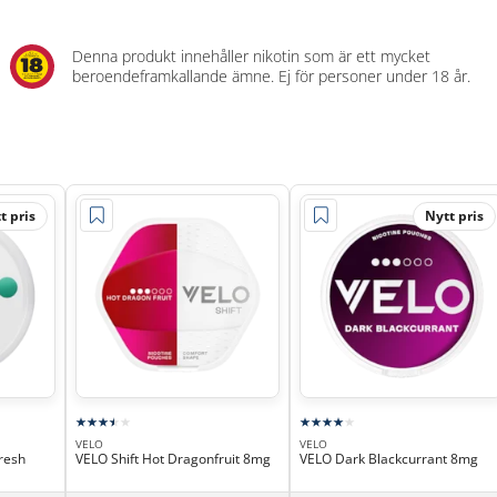
Denna produkt innehåller nikotin som är ett mycket
beroendeframkallande ämne. Ej för personer under 18 år.
t pris
Nytt pris
VELO
VELO
resh
VELO Shift Hot Dragonfruit 8mg
VELO Dark Blackcurrant 8mg