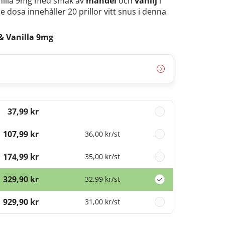
nilla 9mg med smak av
mandel
och
vanilj
i
e dosa innehåller 20 prillor vitt snus i denna
 Vanilla 9mg
37,99 kr
107,99 kr
36,00 kr
/st
174,99 kr
35,00 kr
/st
329,90 kr
32,99 kr
/st
929,90 kr
31,00 kr
/st