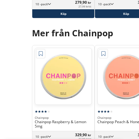
279,90
kr
10 -pack
10 -pack
27,99 kr/st
Köp
Köp
Mer från Chainpop
Chainpop
Chainpop
Chainpop Raspberry & Lemon
Chainpop Peach & Hon
5mg
329,90
kr
10 -pack
10 -pack
32,99 kr/st