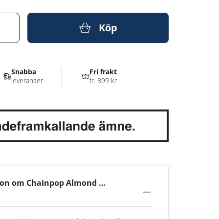
Köp
Snabba
Fri frakt
leveranser
fr. 399 kr
ion om Chainpop Almond &