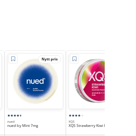
Nytt pris
nued
XQS
ZYN
nued Icy Mint 7mg
XQS Strawberry Kiwi 8mg
ZYN