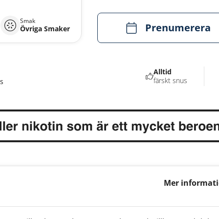
Smak
Prenumerera
Övriga Smaker
Alltid
färskt snus
s
Mer informat
Vanilla 9mg