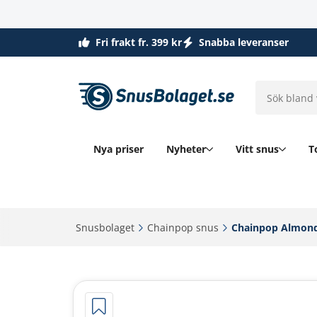
Fri frakt fr. 399 kr
Snabba leveranser
Nya priser
Nyheter
Vitt snus
T
Snusbolaget‎
Chainpop snus‎
Chainpop Almond 