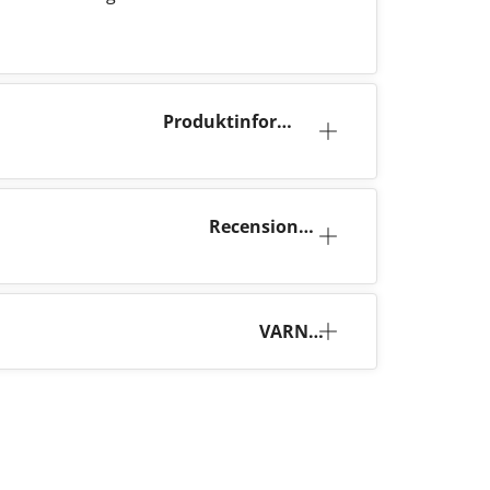
Produktinforma
tion
Recensione
r (0)
VARNI
NG