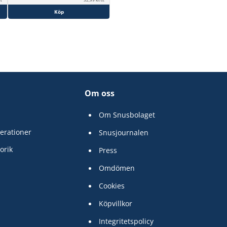
Köp
Om oss
Om Snusbolaget
erationer
Snusjournalen
orik
Press
Omdömen
Cookies
Köpvillkor
Integritetspolicy