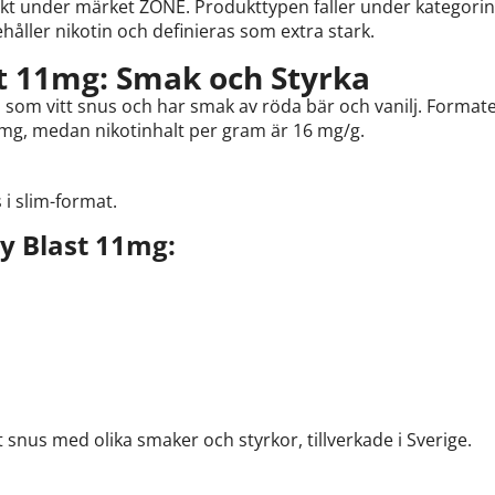
 under märket ZONE. Produkttypen faller under kategorin 'v
åller nikotin och definieras som extra stark.
t 11mg: Smak och Styrka
 som vitt snus och har smak av röda bär och vanilj. Formate
1 mg, medan nikotinhalt per gram är 16 mg/g.
i slim-format.
y Blast 11mg:
 snus med olika smaker och styrkor, tillverkade i Sverige.