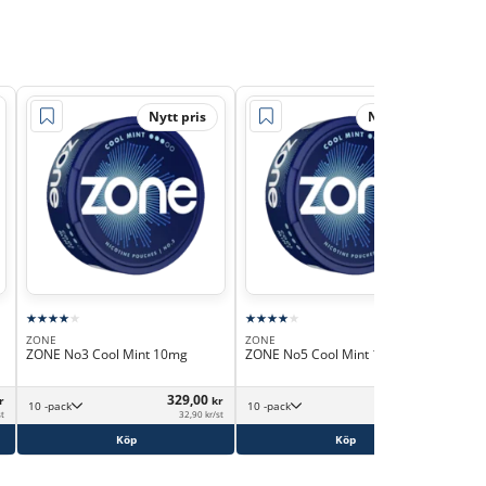
Nytt pris
Nytt pris
ZONE
ZONE
ZO
ZONE No3 Cool Mint 10mg
ZONE No5 Cool Mint 11mg
ZON
329,00
329,00
r
kr
kr
10 -pack
10 -pack
st
32,90 kr/st
32,90 kr/st
Köp
Köp