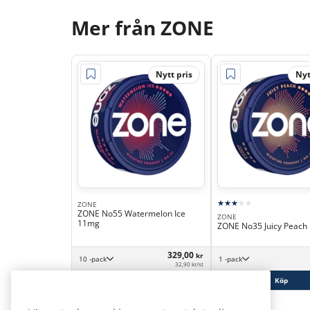
Mer från ZONE
Nytt pris
Nyt
ZONE
ZONE No55 Watermelon Ice
ZONE
11mg
ZONE No35 Juicy Peach
329,00
kr
10 -pack
1 -pack
32,90 kr/st
Köp
Köp