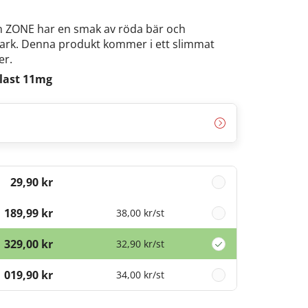
n ZONE har en smak av röda bär och
tark. Denna produkt kommer i ett slimmat
er.
last 11mg
29,90 kr
189,99 kr
38,00 kr
/st
329,00 kr
32,90 kr
/st
1 019,90 kr
34,00 kr
/st