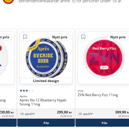
beroendeframkallande ämne. Ej för personer under 18 år.
t pris
Nytt pris
Nytt pris
Limited design
ZYN
ZYN Red Berry Fizz 11mg
Après
rong
Après No.12 Blueberry Hypèr
Strong 11mg
239,00
299,00
309,90
kr
kr
k
10 -pack
10 -pack
23,90 kr/st
29,90 kr/st
30,99 kr/
Köp
Köp