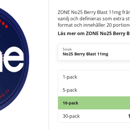
ZONE No25 Berry Blast 11mg frå
vanilj
och definieras som extra s
format och innehåller 20 portion
Läs mer om ZONE No25 Berry B
Smak
No25 Berry Blast 11mg
1-pack
5-pack
10-pack
30-pack