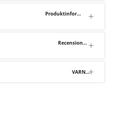
Produktinforma
tion
Recensione
r (6)
VARNI
NG