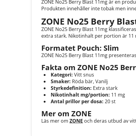
ZONE No25 Berry Blast 11mg är en produkt
Produkten innehåller inte tobak men inneh
ZONE No25 Berry Blas
ZONE No25 Berry Blast 11mg klassificeras
extra stark. Nikotinhalt per portion är 1
Formatet Pouch: Slim
ZONE No25 Berry Blast 11mg presenteras 
Fakta om ZONE No25 Berr
Kategori:
Vitt snus
Smaker:
Röda bär, Vanilj
Styrkedefinition:
Extra stark
Nikotinhalt mg/portion:
11 mg
Antal prillor per dosa:
20 st
Mer om ZONE
Läs mer om
ZONE
och deras utbud av vitt