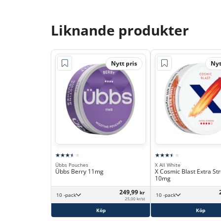
Liknande produkter
Nytt pris
Nyt
Übbs Pouches
X All White
Übbs Berry 11mg
X Cosmic Blast Extra St
10mg
249,99
kr
10 -pack
10 -pack
25,00 kr/st
Köp
Köp