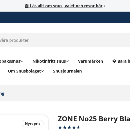
📰 Läs allt om snus, valet och resor här
obakssnus
Nikotinfritt snus
Varumärken
💎 Bara 
Om Snusbolaget
Snusjournalen
mg‎
ZONE No25 Berry Bl
Nytt pris