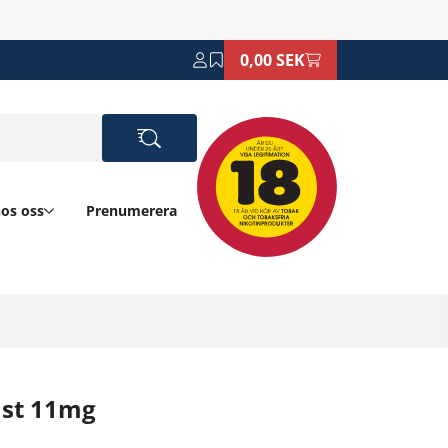
0,00 SEK
hos oss
Prenumerera
ast 11mg