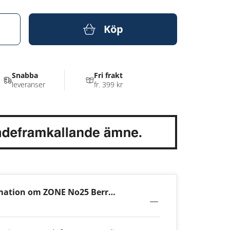
Köp
Snabba
Fri frakt
leveranser
fr. 399 kr
mation om ZONE No25 Berry
g