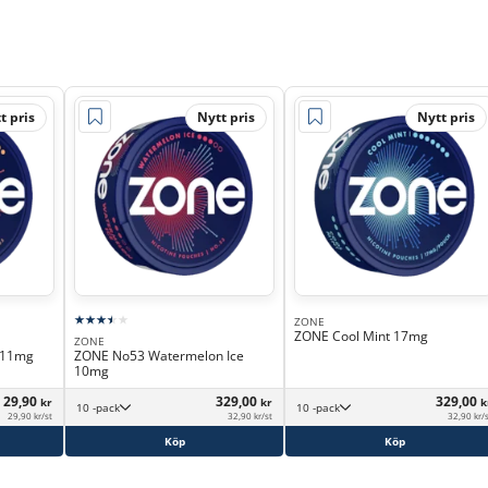
t pris
Nytt pris
Nytt pris
ZONE
ZONE Cool Mint 17mg
ZONE
 11mg
ZONE No53 Watermelon Ice
10mg
29,90
329,00
329,00
kr
kr
k
10 -pack
10 -pack
29,90 kr/st
32,90 kr/st
32,90 kr/
Köp
Köp