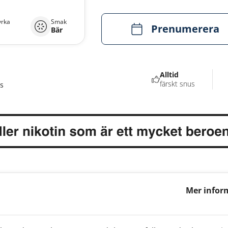
yrka
Smak
Prenumerera
Bär
Alltid
färskt snus
s
Mer infor
Blast 11m