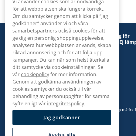
Vi använder cookies som är nödvändiga
för att webbplatsen ska fungera korrekt.
Om du samtycker genom att klicka på ”Jag
godkänner” använder vi och våra
samarbetspartners också cookies för att
Denna tobaksprodukt kan vara skadlig för
ge dig en personlig shoppingupplevelse,
hälsan och är beroendeframkallande. Ej lämp
analysera hur webbplatsen används, skapa
för personer under 18 år.
riktad annonsering och för att följa upp
kampanjer. Du kan när som helst återkalla
ditt samtycke via cookieinställningar. Se
vår
cookiepolicy
för mer information.
Genom att godkänna användningen av
Kontakta oss
cookies samtycker du också till vår
hej@snusbolaget.se
behandling av personuppgifter för samma
syfte enligt vår
integritetspolicy.
08 517 910 94
Mån-Tor 8.00-17.00 | Fre 9.00-17.00 | (Lunchstängt må-fre 
13)
Jag godkänner
Avvisa alla