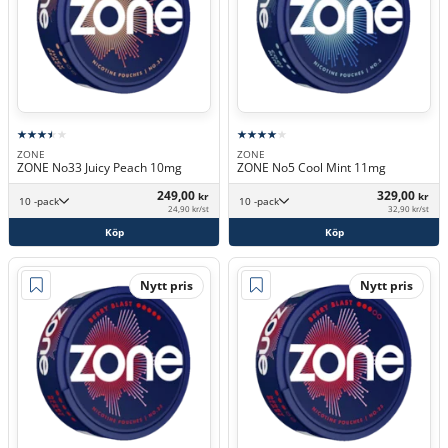
ZONE
ZONE
ZONE No33 Juicy Peach 10mg
ZONE No5 Cool Mint 11mg
249,00
329,00
kr
kr
10 -pack
10 -pack
24,90 kr/st
32,90 kr/st
Köp
Köp
Nytt pris
Nytt pris