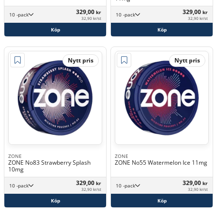
329,00
329,00
kr
kr
10 -pack
10 -pack
32,90 kr/st
32,90 kr/st
Köp
Köp
Nytt pris
Nytt pris
ZONE
ZONE
ZONE No83 Strawberry Splash
ZONE No55 Watermelon Ice 11mg
10mg
329,00
329,00
kr
kr
10 -pack
10 -pack
32,90 kr/st
32,90 kr/st
Köp
Köp