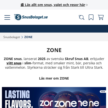
📰 Läs allt om snus, valet och resor här
Snusbolaget‎
ZONE‎
ZONE
ZONE snus
, lanserat
2025
av svenska
Skruf Snus AB
, erbjuder
vitt snus
i
slim
-format, med smaker mint, bär, persika och
vattenmelon. Styrkorna sträcker sig från Stark till Ultra Stark.
Läs mer om ZONE