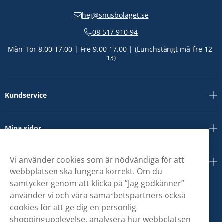
hej@snusbolaget.se
08 517 910 94
Mån-Tor 8.00-17.00 | Fre 9.00-17.00 | (Lunchstängt må-fre 12-
13)
Kundservice
Mina sidor
Vi använder cookies som är nödvändiga för att
Om oss
webbplatsen ska fungera korrekt. Om du
samtycker genom att klicka på ”Jag godkänner”
använder vi och våra samarbetspartners också
cookies för att ge dig en personlig
shoppingupplevelse, analysera hur webbplatsen