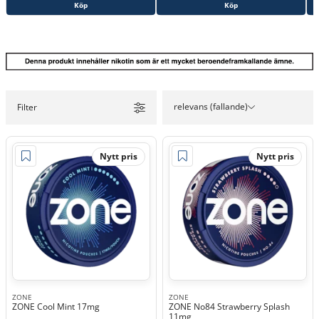
Köp
Köp
relevans (fallande)
Filter
Nytt pris
Nytt pris
ZONE
ZONE
ZONE Cool Mint 17mg
ZONE No84 Strawberry Splash
11mg