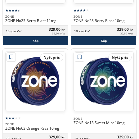
ZONE
ZONE
ZONE No25 Berry Blast 11mg
ZONE No23 Berry Blast 10mg
329,00
329,00
kr
kr
10 -pack
10 -pack
32,90 kr/st
32,90 kr/st
Köp
Köp
Nytt pris
Nytt pris
ZONE
ZONE No13 Sweet Mint 10mg
ZONE
ZONE No63 Orange Razz 10mg
329,00
329,00
kr
kr
10 -pack
10 -pack