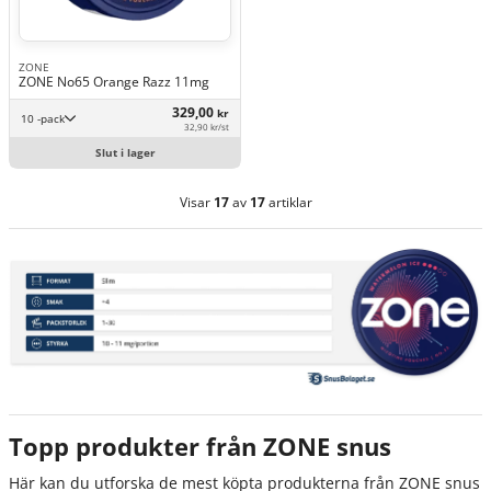
ZONE
ZONE No65 Orange Razz 11mg
329,00
kr
10 -pack
32,90 kr/st
Slut i lager
Visar
17
av
17
artiklar
Topp produkter från ZONE snus
Här kan du utforska de mest köpta produkterna från ZONE snus