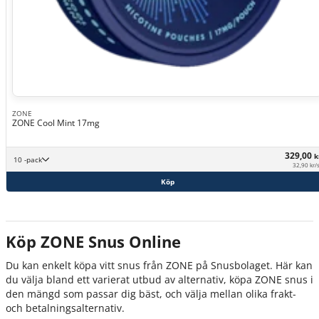
ZONE
ZONE Cool Mint 17mg
329,00
k
10 -pack
32,90 kr/
Köp
Köp ZONE Snus Online
Du kan enkelt köpa vitt snus från ZONE på Snusbolaget. Här kan
du välja bland ett varierat utbud av alternativ, köpa ZONE snus i
den mängd som passar dig bäst, och välja mellan olika frakt-
och betalningsalternativ.