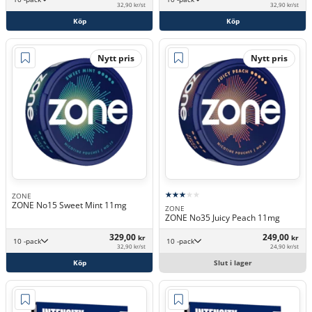
32,90 kr/st
32,90 kr/st
Köp
Köp
Nytt pris
Nytt pris
ZONE
ZONE No15 Sweet Mint 11mg
ZONE
ZONE No35 Juicy Peach 11mg
329,00
249,00
kr
kr
10 -pack
10 -pack
32,90 kr/st
24,90 kr/st
Köp
Slut i lager