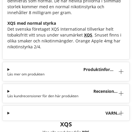
definieras som normal. De här helvita prillorna i slimmad
storlek kommer med en normal nikotinstyrka och
innehåller 8 milligram per gram.
XQS med normal styrka
Det svenska företaget XQS International tillverkar helt
tobaksfritt vitt snus under varumärket
XQS
. Snuset finns i
olika smaker och nikotinmängder. Orange Apple 4mg har
nikotinstyrka 2/4.
Produktinforma
Läs mer om produkten
tion
Recensioner
Läs kundrecensioner för den här produkten
(7)
VARNI
NG
XQS