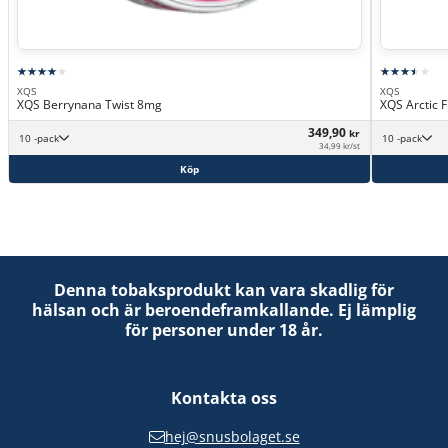
XQS
XQS
XQS Berrynana Twist 8mg
XQS Arctic 
349,90
kr
10 -pack
10 -pack
34,99 kr/st
Köp
Denna tobaksprodukt kan vara skadlig för
hälsan och är beroendeframkallande. Ej lämplig
för personer under 18 år.
Kontakta oss
hej@snusbolaget.se