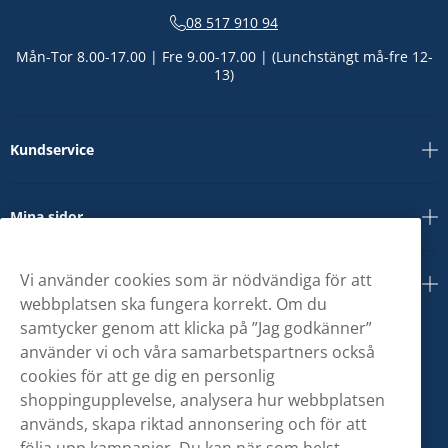
08 517 910 94
Mån-Tor 8.00-17.00 | Fre 9.00-17.00 | (Lunchstängt må-fre 12-
13)
Kundservice
Mina sidor
Vi använder cookies som är nödvändiga för att
Om oss
webbplatsen ska fungera korrekt. Om du
samtycker genom att klicka på ”Jag godkänner”
använder vi och våra samarbetspartners också
cookies för att ge dig en personlig
shoppingupplevelse, analysera hur webbplatsen
används, skapa riktad annonsering och för att
följa upp kampanjer. Du kan när som helst