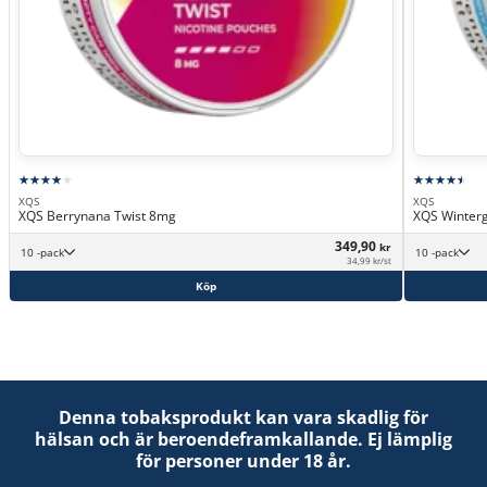
XQS
XQS
XQS Berrynana Twist 8mg
XQS Winter
349,90
kr
10 -pack
10 -pack
34,99 kr/st
Köp
Denna tobaksprodukt kan vara skadlig för
hälsan och är beroendeframkallande. Ej lämplig
för personer under 18 år.