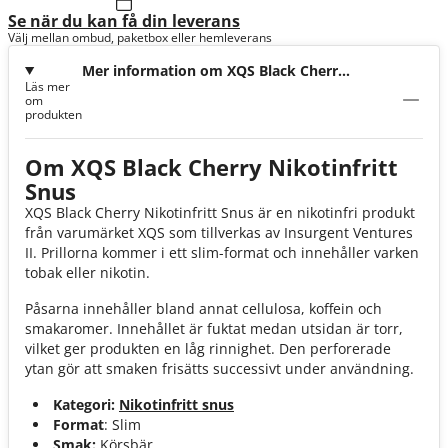
Se när du kan få din leverans
Välj mellan ombud, paketbox eller hemleverans
Mer information om XQS Black Cherry
Läs mer
50mg Koffein
om
produkten
Om XQS Black Cherry Nikotinfritt
Snus
XQS Black Cherry Nikotinfritt Snus är en nikotinfri produkt
från varumärket XQS som tillverkas av Insurgent Ventures
II. Prillorna kommer i ett slim-format och innehåller varken
tobak eller nikotin.
Påsarna innehåller bland annat cellulosa, koffein och
smakaromer. Innehållet är fuktat medan utsidan är torr,
vilket ger produkten en låg rinnighet. Den perforerade
ytan gör att smaken frisätts successivt under användning.
Kategori:
Nikotinfritt snus
Format
: Slim
Smak:
Körsbär