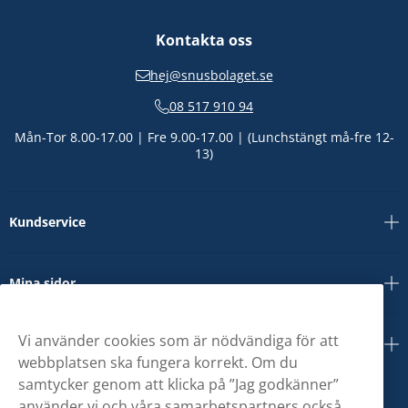
Kontakta oss
hej@snusbolaget.se
08 517 910 94
Mån-Tor 8.00-17.00 | Fre 9.00-17.00 | (Lunchstängt må-fre 12-
13)
Kundservice
Mina sidor
Vi använder cookies som är nödvändiga för att
Om oss
webbplatsen ska fungera korrekt. Om du
samtycker genom att klicka på ”Jag godkänner”
använder vi och våra samarbetspartners också