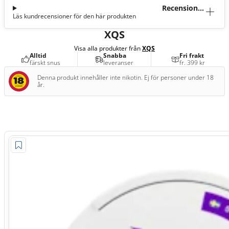
Recensioner
Läs kundrecensioner för den här produkten
(2)
XQS
Visa alla produkter från
XQS
Alltid
Snabba
Fri frakt
färskt snus
leveranser
fr. 399 kr
Denna produkt innehåller inte nikotin. Ej för personer under 18
år.