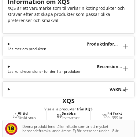
Information om XQS
XQS är ett varumärke som tillverkar nikotinprodukter och
strävar efter att skapa produkter som passar olika
preferenser och smakval.
Produktinforma
Läs mer om produkten
tion
Recensioner
Läs kundrecensioner för den här produkten
(7)
VARNI
NG
XQS
Visa alla produkter från
XQS
Alltid
Snabba
Fri frakt
färskt snus
leveranser
fr. 399 kr
Denna produkt innehåller nikotin som är ett mycket
beroendeframkallande ämne. Ej för personer under 18 år.