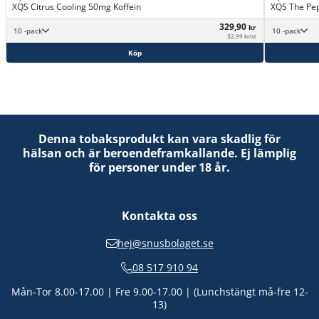
XQS Citrus Cooling 50mg Koffein
XQS The Pe
329,90
kr
10 -pack
10 -pack
32,99 kr/st
Köp
Denna tobaksprodukt kan vara skadlig för
hälsan och är beroendeframkallande. Ej lämplig
för personer under 18 år.
Kontakta oss
hej@snusbolaget.se
08 517 910 94
Mån-Tor 8.00-17.00 | Fre 9.00-17.00 | (Lunchstängt må-fre 12-
13)