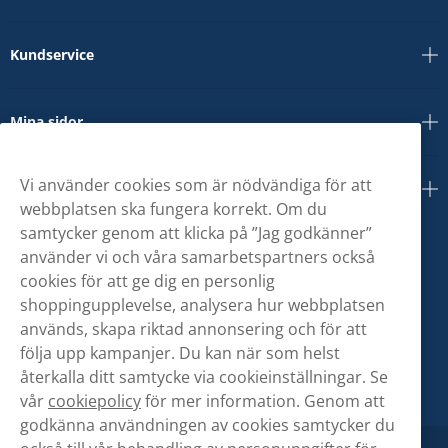
Kundservice
Mina sidor
Vi använder cookies som är nödvändiga för att
Om oss
webbplatsen ska fungera korrekt. Om du
samtycker genom att klicka på ”Jag godkänner”
använder vi och våra samarbetspartners också
cookies för att ge dig en personlig
shoppingupplevelse, analysera hur webbplatsen
används, skapa riktad annonsering och för att
följa upp kampanjer. Du kan när som helst
återkalla ditt samtycke via cookieinställningar. Se
vår
cookiepolicy
för mer information. Genom att
godkänna användningen av cookies samtycker du