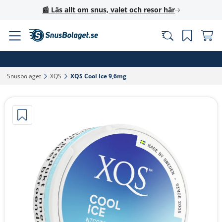
📰 Läs allt om snus, valet och resor här
Snusbolaget‎
XQS‎
XQS Cool Ice 9,6mg‎