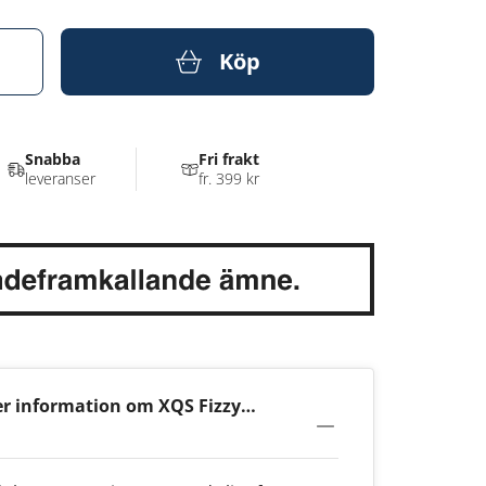
Köp
Snabba
Fri frakt
leveranser
fr. 399 kr
r information om XQS Fizzy
ach 8mg