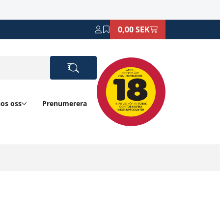
0,00 SEK
hos oss
Prenumerera