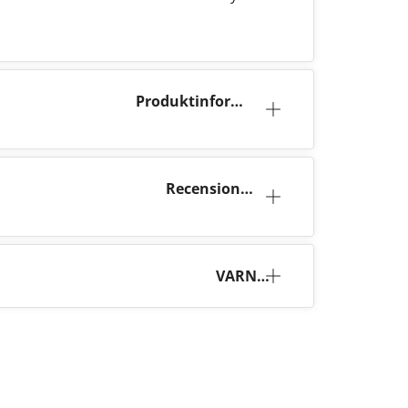
Produktinforma
tion
Recensioner
(18)
VARNI
NG