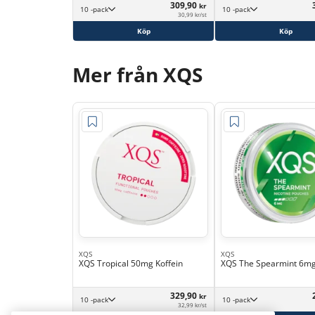
309,90
kr
10 -pack
10 -pack
30,99 kr/st
Köp
Köp
Mer från XQS
XQS
XQS
XQS Tropical 50mg Koffein
XQS The Spearmint 6m
329,90
kr
10 -pack
10 -pack
32,99 kr/st