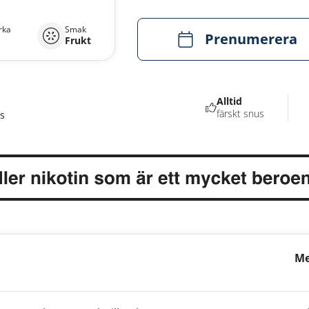
rka
Smak
Prenumerera
Frukt
Alltid
färskt snus
s
Me
Pe