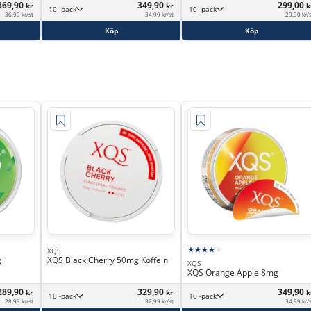
369,90
349,90
299,00
kr
kr
k
10 -pack
10 -pack
36,99 kr/st
34,99 kr/st
29,90 kr/
Köp
Köp
XQS
g
XQS Black Cherry 50mg Koffein
XQS
XQS Orange Apple 8mg
289,90
329,90
349,90
kr
kr
k
10 -pack
10 -pack
28,99 kr/st
32,99 kr/st
34,99 kr/