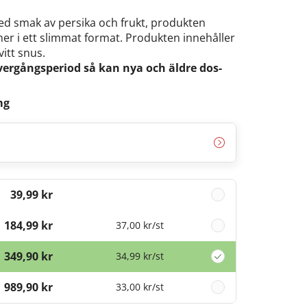
d smak av persika och frukt, produkten
er i ett slimmat format. Produkten innehåller
vitt snus.
vergångsperiod så kan nya och äldre dos-
mg
39,99 kr
184,99 kr
37,00 kr
/st
349,90 kr
34,99 kr
/st
989,90 kr
33,00 kr
/st