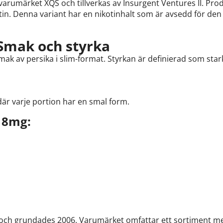
 varumärket XQS och tillverkas av Insurgent Ventures II. Pro
otin. Denna variant har en nikotinhalt som är avsedd för de
Smak och styrka
ak av persika i slim-format. Styrkan är definierad som star
där varje portion har en smal form.
 8mg:
e och grundades 2006. Varumärket omfattar ett sortiment me