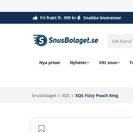
Fri frakt fr. 399 kr
Snabba leveranser
Nya priser
Nyheter
Vitt snus
T
Snusbolaget‎
XQS‎
XQS Fizzy Peach 8mg‎