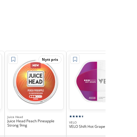
Nytt pris
Juice Head
Juice Head Peach Pineapple
VELO
VEL
Strong 9mg
VELO Shift Hot Grape 8mg
VEL