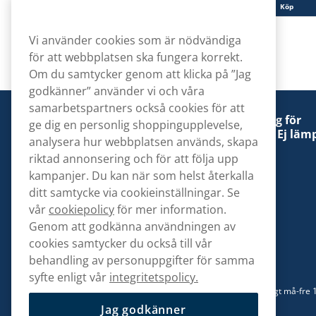
Köp
Köp
Vi använder cookies som är nödvändiga
för att webbplatsen ska fungera korrekt.
Om du samtycker genom att klicka på ”Jag
godkänner” använder vi och våra
samarbetspartners också cookies för att
Denna tobaksprodukt kan vara skadlig för
ge dig en personlig shoppingupplevelse,
hälsan och är beroendeframkallande. Ej lämp
analysera hur webbplatsen används, skapa
för personer under 18 år.
riktad annonsering och för att följa upp
kampanjer. Du kan när som helst återkalla
ditt samtycke via cookieinställningar. Se
vår
cookiepolicy
för mer information.
Genom att godkänna användningen av
Kontakta oss
cookies samtycker du också till vår
hej@snusbolaget.se
behandling av personuppgifter för samma
syfte enligt vår
integritetspolicy.
08 517 910 94
Mån-Tor 8.00-17.00 | Fre 9.00-17.00 | (Lunchstängt må-fre 
13)
Jag godkänner