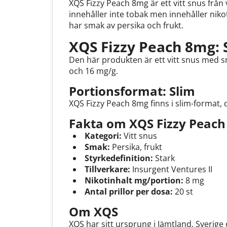
XQS Fizzy Peach 8mg är ett vitt snus från
innehåller inte tobak men innehåller nik
har smak av persika och frukt.
XQS Fizzy Peach 8mg: 
Den här produkten är ett vitt snus med sm
och 16 mg/g.
Portionsformat: Slim
XQS Fizzy Peach 8mg finns i slim-format, 
Fakta om XQS Fizzy Peach
Kategori:
Vitt snus
Smak:
Persika, frukt
Styrkedefinition:
Stark
Tillverkare:
Insurgent Ventures II
Nikotinhalt mg/portion:
8 mg
Antal prillor per dosa:
20 st
Om XQS
XQS har sitt ursprung i Jämtland, Sverig