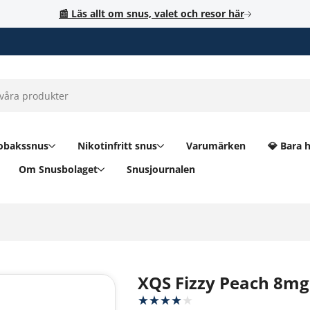
📰 Läs allt om snus, valet och resor här
obakssnus
Nikotinfritt snus
Varumärken
💎 Bara 
Om Snusbolaget
Snusjournalen
XQS Fizzy Peach 8mg