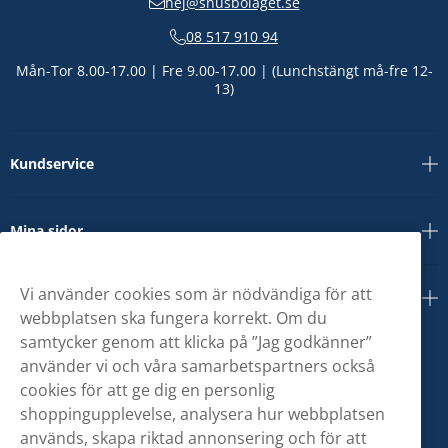
hej@snusbolaget.se
08 517 910 94
Mån-Tor 8.00-17.00 | Fre 9.00-17.00 | (Lunchstängt må-fre 12-
13)
Kundservice
Mina sidor
Vi använder cookies som är nödvändiga för att
Om oss
webbplatsen ska fungera korrekt. Om du
samtycker genom att klicka på ”Jag godkänner”
använder vi och våra samarbetspartners också
cookies för att ge dig en personlig
shoppingupplevelse, analysera hur webbplatsen
används, skapa riktad annonsering och för att