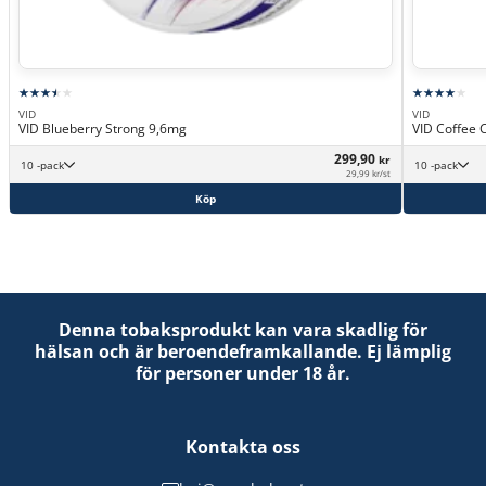
VID
VID
VID Blueberry Strong 9,6mg
VID Coffee 
299,90
kr
10 -pack
10 -pack
29,99 kr/st
Köp
Denna tobaksprodukt kan vara skadlig för
hälsan och är beroendeframkallande. Ej lämplig
för personer under 18 år.
Kontakta oss