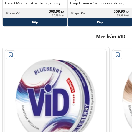
Helwit Mocha Extra Strong 7,5mg
Loop Creamy Cappuccino Strong
309,90
359,90
kr
kr
10 -pack
10 -pack
30,99 kr/st
35,99 kr/st
Köp
Köp
Mer från VID