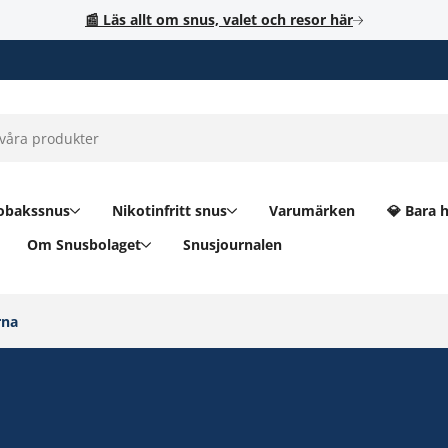
📰 Läs allt om snus, valet och resor här
obakssnus
Nikotinfritt snus
Varumärken
💎 Bara 
Om Snusbolaget
Snusjournalen
na‎