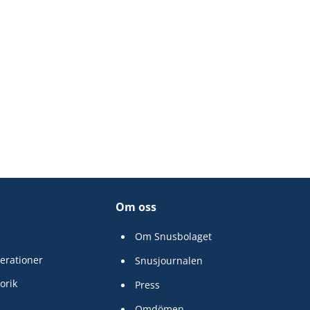
Om oss
Om Snusbolaget
erationer
Snusjournalen
orik
Press
Omdömen