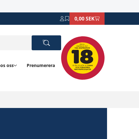
0,00 SEK
hos oss
Prenumerera