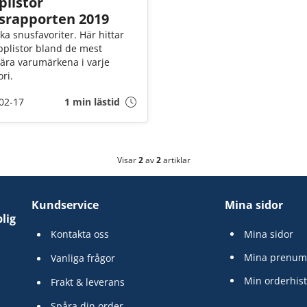
plistor
srapporten 2019
ka snusfavoriter. Här hittar
pplistor bland de mest
ära varumärkena i varje
ri.
02-17
1 min lästid
Visar
2
av
2
artiklar
Kundservice
Mina sidor
lig
Kontakta oss
Mina sidor
Mina prenum
Vanliga frågor
Min orderhist
Frakt & leverans
Spåra din order