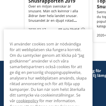
Snusrapporten 2019
Top
Snu
Över en miljon svenskar är
snusare. Män och kvinnor i alla
Svens
åldrar över hela landet snusar.
du to
Snusandet är en djupt rotad
popul
tradition i det svenska samhället
katego
2020-02-17
10 min lästid
ända sedan 1700-talet. Men även
inom starka traditioner går det
2020-
trender. Snusrapporten handlar
Vi använder cookies som är nödvändiga
om just detta.
för att webbplatsen ska fungera korrekt.
Om du samtycker genom att klicka på ”Jag
godkänner” använder vi och våra
samarbetspartners också cookies för att
Denna tobaksprodukt kan vara skadlig för
ge dig en personlig shoppingupplevelse,
hälsan och är beroendeframkallande. Ej lämp
analysera hur webbplatsen används, skapa
för personer under 18 år.
riktad annonsering och för att följa upp
kampanjer. Du kan när som helst återkalla
ditt samtycke via cookieinställningar. Se
vår
cookiepolicy
för mer information.