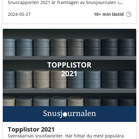
Snusrapporten 2021 är framtagen av Snusjournalen i
samarbete med Snusbolaget. Syftet med rapporten är att
ge en lättillgänglig bild av konsumentbeteendet och
2024-05-27
10+ min lästid
aktuella trender på den svenska snusmarknaden.
Topplistor 2021
Svenskarnas snusfavoriter. Här hittar du mest populära