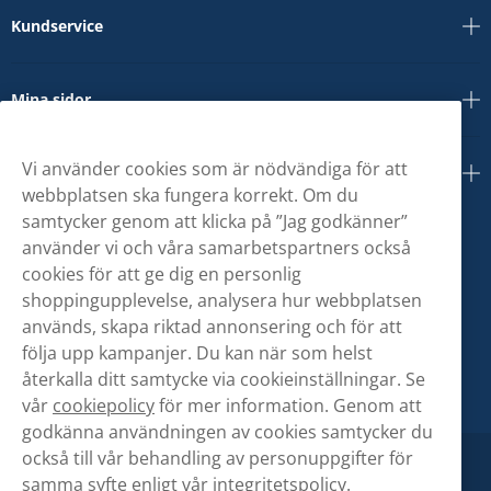
Kundservice
Mina sidor
Vi använder cookies som är nödvändiga för att
Om oss
webbplatsen ska fungera korrekt. Om du
samtycker genom att klicka på ”Jag godkänner”
använder vi och våra samarbetspartners också
cookies för att ge dig en personlig
shoppingupplevelse, analysera hur webbplatsen
används, skapa riktad annonsering och för att
följa upp kampanjer. Du kan när som helst
återkalla ditt samtycke via cookieinställningar. Se
vår
cookiepolicy
för mer information. Genom att
godkänna användningen av cookies samtycker du
också till vår behandling av personuppgifter för
samma syfte enligt vår
integritetspolicy.