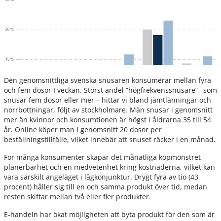
Den genomsnittliga svenska snusaren konsumerar mellan fyra
och fem dosor I veckan. Störst andel ”högfrekvenssnusare”– som
snusar fem dosor eller mer – hittar vi bland jämtlänningar och
norrbottningar, följt av stockholmare. Män snusar i genomsnitt
mer än kvinnor och konsumtionen är högst i åldrarna 35 till 54
år. Online köper man I genomsnitt 20 dosor per
beställningstillfälle, vilket innebär att snuset räcker i en månad.
För många konsumenter skapar det månatliga köpmönstret
planerbarhet och en medvetenhet kring kostnaderna, vilket kan
vara särskilt angeläget i lågkonjunktur. Drygt fyra av tio (43
procent) håller sig till en och samma produkt över tid, medan
resten skiftar mellan två eller fler produkter.
E-handeln har ökat möjligheten att byta produkt för den som är