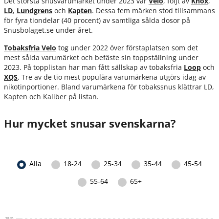
Det största snusvarumärket under 2023 var
Velo
, följt av
Knox
,
LD
,
Lundgrens
och
Kapten
. Dessa fem märken stod tillsammans
för fyra tiondelar (40 procent) av samtliga sålda dosor på
Snusbolaget.se under året.
Tobaksfria Velo
tog under 2022 över förstaplatsen som det
mest sålda varumärket och befäste sin toppställning under
2023. På topplistan har man fått sällskap av tobaksfria
Loop
och
XQS
. Tre av de tio mest populära varumärkena utgörs idag av
nikotinportioner. Bland varumärkena för tobakssnus klättrar LD,
Kapten och Kaliber på listan.
Hur mycket snusar svenskarna?