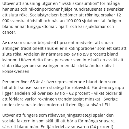
Utöver att snusning utgör en ”livsstilskonsumtion” för många
har snus och nikotinportioner hjälpt hundratusentals svenskar
att sluta röka. Socialstyrelsen bedömer att rökning orsakar 12
000 svenska dödsfall och nästan 100 000 sjukdomsfall årligen i
bland annat lungsjukdomar, hjärt- och kärlsjukdomar och
cancer.
Av de som snusar började 41 procent medvetet att snusa
antingen traditionellt snus eller nikotinportioner som ett sätt att
sluta röka. Andelen är närmare sex av tio (59 procent) bland
kvinnor. Utöver detta finns personer som inte haft en avsikt att
sluta röka genom snusningen men där detta ändock blivit
konsekvensen.
Personer över 65 år är överrepresenterade bland dem som
hittat till snuset som en strategi för rökavslut. För denna grupp
ligger andelen på över sex av tio – 62 procent – vilket bidrar till
att förklara varför rökningen trendmässigt minskat i Sverige
under de senaste decennierna till den lägsta nivån i EU.
Utöver att fungera som rökavvänjningsstrategi spelar den
sociala faktorn in som skäl till att börja för många snusare,
särskilt bland män. En fjärdedel av snusarna (24 procent)