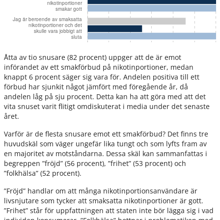
Åtta av tio snusare (82 procent) uppger att de är emot
införandet av ett smakförbud på nikotinportioner, medan
knappt 6 procent säger sig vara för. Andelen positiva till ett
förbud har sjunkit något jämfört med föregående år, då
andelen låg på sju procent. Detta kan ha att göra med att det
vita snuset varit flitigt omdiskuterat i media under det senaste
året.
Varför är de flesta snusare emot ett smakförbud? Det finns tre
huvudskäl som väger ungefär lika tungt och som lyfts fram av
en majoritet av motståndarna. Dessa skäl kan sammanfattas i
begreppen ”fröjd” (56 procent), ”frihet” (53 procent) och
”folkhälsa” (52 procent).
”Fröjd” handlar om att många nikotinportionsanvändare är
livsnjutare som tycker att smaksatta nikotinportioner är gott.
”Frihet” står för uppfattningen att staten inte bör lägga sig i vad