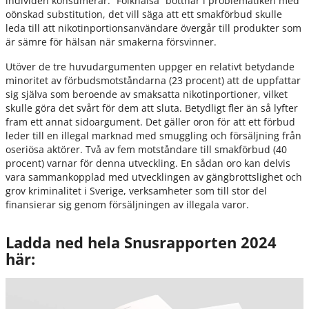
individen konsumerar. ”Folkhälsa” bottnar i problematiken med
oönskad substitution, det vill säga att ett smakförbud skulle
leda till att nikotinportionsanvändare övergår till produkter som
är sämre för hälsan när smakerna försvinner.
Utöver de tre huvudargumenten uppger en relativt betydande
minoritet av förbudsmotståndarna (23 procent) att de uppfattar
sig själva som beroende av smaksatta nikotinportioner, vilket
skulle göra det svårt för dem att sluta. Betydligt fler än så lyfter
fram ett annat sidoargument. Det gäller oron för att ett förbud
leder till en illegal marknad med smuggling och försäljning från
oseriösa aktörer. Två av fem motståndare till smakförbud (40
procent) varnar för denna utveckling. En sådan oro kan delvis
vara sammankopplad med utvecklingen av gängbrottslighet och
grov kriminalitet i Sverige, verksamheter som till stor del
finansierar sig genom försäljningen av illegala varor.
Ladda ned hela Snusrapporten 2024
här: