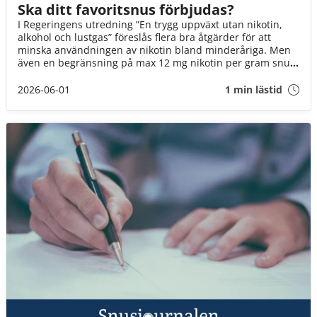
Ska ditt favoritsnus förbjudas?
I Regeringens utredning ”En trygg uppväxt utan nikotin,
alkohol och lustgas” föreslås flera bra åtgärder för att
minska användningen av nikotin bland minderåriga. Men
även en begränsning på max 12 mg nikotin per gram snus
innebär att fler än varannan dosa kan förbjudas. Det är ett
mycket hårt slag mot Sveriges snusare. Om inte
2026-06-01
1 min lästid
Socialminister Jakob Forssmed och Regeringen agerar,
kommer 3 av 4 av oss att drabbas.