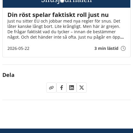
Din röst spelar faktiskt roll just nu
Just nu sitter EU och jobbar med nya regler för snus. Det
låter kanske långt bort. Lite krångligt. Men här är grejen.
De frågar faktiskt vad du tycker – innan de bestämmer
något. Och det händer inte så ofta. Just nu pågår en öppen
diskussion där alla kan vara med. Inte bara experter och
organisationer, utan helt vanliga människor. Som du. Det
2026-05-22
3 min lästid
tar en minut. Och varje röst gör skillnad på riktigt. Även
din.
Dela