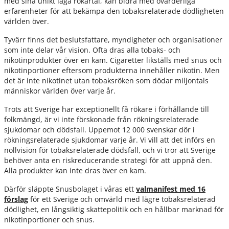
med sina unikt låga rökartal, kan bidra med ovärderliga
erfarenheter för att bekämpa den tobaksrelaterade dödligheten
världen över.
Tyvärr finns det beslutsfattare, myndigheter och organisationer
som inte delar vår vision. Ofta dras alla tobaks- och
nikotinprodukter över en kam. Cigaretter likställs med snus och
nikotinportioner eftersom produkterna innehåller nikotin. Men
det är inte nikotinet utan tobaksröken som dödar miljontals
människor världen över varje år.
Trots att Sverige har exceptionellt få rökare i förhållande till
folkmängd, är vi inte förskonade från rökningsrelaterade
sjukdomar och dödsfall. Uppemot 12 000 svenskar dör i
rökningsrelaterade sjukdomar varje år. Vi vill att det införs en
nollvision för tobaksrelaterade dödsfall, och vi tror att Sverige
behöver anta en riskreducerande strategi för att uppnå den.
Alla produkter kan inte dras över en kam.
Därför släppte Snusbolaget i våras ett
valmanifest med 16
förslag
för ett Sverige och omvärld med lägre tobaksrelaterad
dödlighet, en långsiktig skattepolitik och en hållbar marknad för
nikotinportioner och snus.