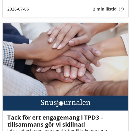
däremot fortfarande okej att ta med brunt snus till landet
(för eget bruk och i rimlig mängd).
2026-07-06
2 min lästid
Tack för ert engagemang i TPD3 –
tillsammans gör vi skillnad
Intresset och engagemanget kring EU:s kommande