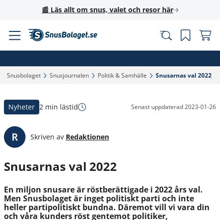
📰 Läs allt om snus, valet och resor här
Snusbolaget‎
Snusjournalen‎
Politik & Samhälle‎
Snusarnas val 2022‎
Nyheter
2 min lästid
Senast uppdaterad
2023-01-26
Skriven av
Redaktionen
Snusarnas val 2022
En miljon snusare är röstberättigade i 2022 års val.
Men Snusbolaget är inget politiskt parti och inte
heller partipolitiskt bundna. Däremot vill vi vara din
och våra kunders röst gentemot politiker,