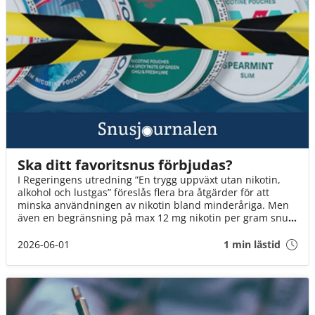
Ska ditt favoritsnus förbjudas?
I Regeringens utredning ”En trygg uppväxt utan nikotin,
alkohol och lustgas” föreslås flera bra åtgärder för att
minska användningen av nikotin bland minderåriga. Men
även en begränsning på max 12 mg nikotin per gram snus
innebär att fler än varannan dosa kan förbjudas. Det är ett
mycket hårt slag mot Sveriges snusare. Om inte
2026-06-01
1 min lästid
Socialminister Jakob Forssmed och Regeringen agerar,
kommer 3 av 4 av oss att drabbas.