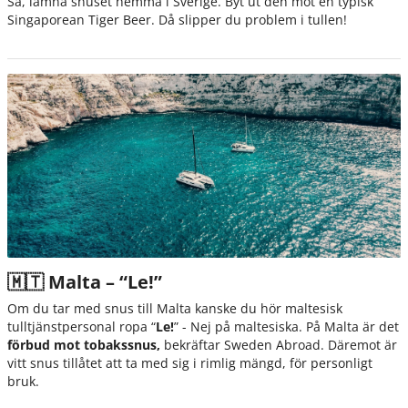
Så, lämna snuset hemma i Sverige. Byt ut den mot en typisk
Singaporean Tiger Beer. Då slipper du problem i tullen!
🇲🇹 Malta – “Le!”
Om du tar med snus till Malta kanske du hör maltesisk
tulltjänstpersonal ropa “
Le!
” - Nej på maltesiska. På Malta är det
förbud mot tobakssnus,
bekräftar Sweden Abroad. Däremot är
vitt snus tillåtet att ta med sig i rimlig mängd, för personligt
bruk.