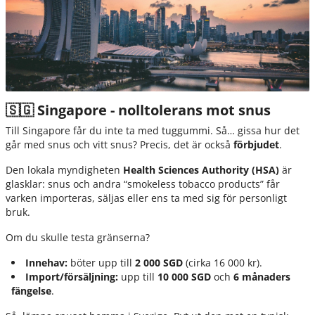
🇸🇬 Singapore - nolltolerans mot snus
Till Singapore får du inte ta med tuggummi. Så… gissa hur det
går med snus och vitt snus? Precis, det är också
förbjudet
.
Den lokala myndigheten
Health Sciences Authority
(HSA)
är
glasklar: snus och andra “smokeless tobacco products” får
varken importeras, säljas eller ens ta med sig för personligt
bruk.
Om du skulle testa gränserna?
Innehav:
böter upp till
2 000 SGD
(cirka 16 000 kr).
Import/försäljning:
upp till
10 000 SGD
och
6 månaders
fängelse
.