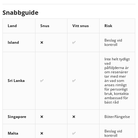
Snabbguide
Land
Snus
Vitt snus
Risk
Beslag vid
Island
❌
✅
kontroll
Inte helt tydligt
vad
påföljderna är
om resenärer
tar med mer
Sri Lanka
✅
✅
än vad som
anses rimligt
för personligt
bruk, kontakta
ambassad för
bäst råd
Singapore
❌
❌
Böter/fängelse
Beslag vid
Malta
❌
✅
kontroll