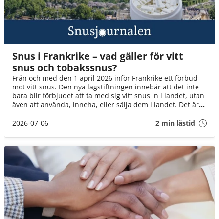
Snus i Frankrike – vad gäller för vitt
snus och tobakssnus?
Från och med den 1 april 2026 inför Frankrike ett förbud
mot vitt snus. Den nya lagstiftningen innebär att det inte
bara blir förbjudet att ta med sig vitt snus in i landet, utan
även att använda, inneha, eller sälja dem i landet. Det är
däremot fortfarande okej att ta med brunt snus till landet
(för eget bruk och i rimlig mängd).
2026-07-06
2 min lästid