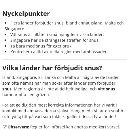
🇱🇰 Ta med snus till Sri Lanka?
Nyckelpunkter
🇸🇬 Singapore - nolltolerans mot snus
Flera länder förbjuder snus, bland annat Island, Malta och
🇲🇹 Malta – “Le!”
Singapore.
Snabbguide
Vitt snus är tillåtet i små mängder i vissa länder.
Singapore har de strängaste straffen för snus.
Sammanfattning
Ta bara med snus för eget bruk.
Kontrollera alltid aktuella regler med ambassaden.
Källor
Vilka länder har förbjudit snus?
Island, Singapore, Sri Lanka och Malta är några av de länder
som ofta nämns när man söker efter länder som förbjuder
snus
. Men reglerna är inte alltid helt tydliga, och
vitt snus
hamnar ofta i en gråzon.
För att ge dig den mest korrekta informationen har vi varit i
kontakt med ambassaderna själva. Häng med - vi tar en snabb
och tydlig titt på vad som faktiskt gäller i dessa fyra länder!
💡
Observera:
Regler för införsel kan ändras med kort varsel.