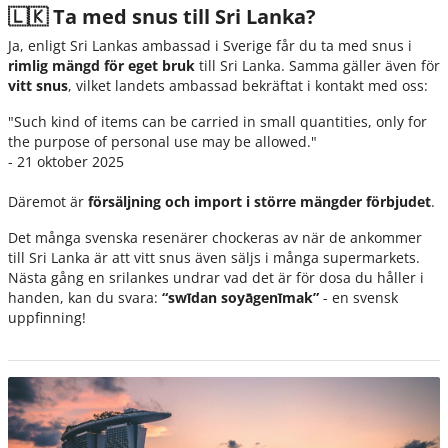
🇱🇰 Ta med snus till Sri Lanka?
Ja, enligt Sri Lankas ambassad i Sverige får du ta med snus i
rimlig mängd för eget bruk
till Sri Lanka. Samma gäller även för
vitt snus
, vilket landets ambassad bekräftat i kontakt med oss:
"Such kind of items can be carried in small quantities, only for
the purpose of personal use may be allowed."
- 21 oktober 2025
Däremot är
försäljning och import i större mängder förbjudet
.
Det många svenska resenärer chockeras av när de ankommer
till Sri Lanka är att vitt snus även säljs i många supermarkets.
Nästa gång en srilankes undrar vad det är för dosa du håller i
handen, kan du svara:
“swīdan soyāgenīmak”
- en svensk
uppfinning!