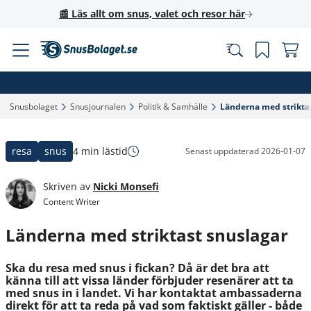
📰 Läs allt om snus, valet och resor här
Snusbolaget‎
Snusjournalen‎
Politik & Samhälle‎
Länderna med striktas
resa
snus
4 min lästid
Senast uppdaterad
2026-01-07
Skriven av
Nicki Monsefi
Content Writer
Länderna med striktast snuslagar
Ska du resa med snus i fickan? Då är det bra att
känna till att vissa länder förbjuder resenärer att ta
med snus in i landet. Vi har kontaktat ambassaderna
direkt för att ta reda på vad som faktiskt gäller - både