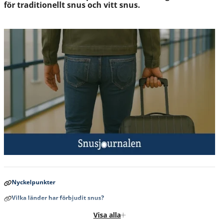
för traditionellt snus och vitt snus.
Nyckelpunkter
Vilka länder har förbjudit snus?
🇮🇸 Snus till Island - “Nei!”
Visa alla