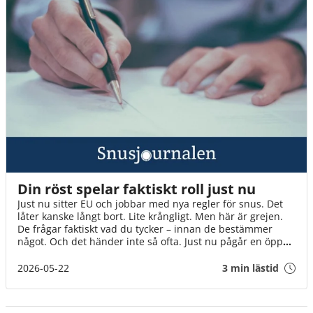
Din röst spelar faktiskt roll just nu
Just nu sitter EU och jobbar med nya regler för snus. Det
låter kanske långt bort. Lite krångligt. Men här är grejen.
De frågar faktiskt vad du tycker – innan de bestämmer
något. Och det händer inte så ofta. Just nu pågår en öppen
diskussion där alla kan vara med. Inte bara experter och
organisationer, utan helt vanliga människor. Som du. Det
2026-05-22
3 min lästid
tar en minut. Och varje röst gör skillnad på riktigt. Även
din.