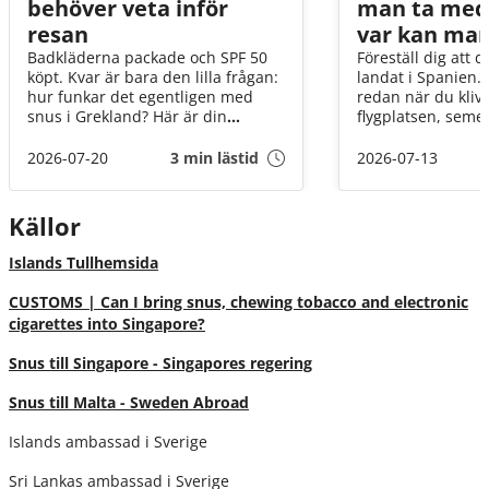
behöver veta inför
man ta med
resan
var kan man
Badkläderna packade och SPF 50
Föreställ dig att 
köpt. Kvar är bara den lilla frågan:
landat i Spanien.
hur funkar det egentligen med
redan när du klive
snus i Grekland? Här är din
flygplatsen, seme
snabbguide, med allt från vad som
infinner sig och pl
gäller i tullen till hur du förvarar
tanken dig, får m
2026-07-20
3 min lästid
2026-07-13
snuset när solen står som högst
snus hit? Och om j
över Egeiska havet!
om det tar slut? I
går vi igenom det
Källor
innan flyget går ti
Islands Tullhemsida
CUSTOMS | Can I bring snus, chewing tobacco and electronic
cigarettes into Singapore?
Snus till Singapore - Singapores regering
Snus till Malta - Sweden Abroad
Islands ambassad i Sverige
Sri Lankas ambassad i Sverige