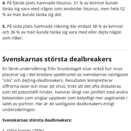
4.
På fjärde plats hamnade lössnus. 51 % av kvinnor kunde
tänka sig vara med någon som använder lössnus, men hela 52
% av män kunde tänka sig det.
5.
På sista plats hamnade rökning där endast 38 % av kvinnor
och 36 % av män kunde tänka sig vara med eller dejta någon
som röker.
Svenskarnas största dealbreakers
En färsk undersökning från Snusbolaget visar också hur snus
placerar sig i det bredare spektrumet av svenskarnas vanligaste
”icks” och dejting‑dealbreakers. Resultaten kompletterar
siffrorna ovan och visar att snus, trots att det ofta diskuteras
som ett potentiellt hinder, hamnar långt ner jämfört med andra
beteenden som singlar upplever som betydligt mer avgörande i
valet av partner. Här är de vanligaste dealbreakers enligt
undersökningen:
Svenskarnas största dealbreakers:
1. Dålig hygien (79 %)