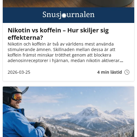
Nikotin vs koffein – Hur skiljer sig
effekterna?
Nikotin och koffein är två av världens mest använda
stimulerande ämnen. Skillnaden mellan dessa är att
koffein främst minskar trötthet genom att blockera
adenosinreceptorer i hjärnan, medan nikotin aktiverar
acetylkolinreceptorer och kan ge en känsla av ökad
vakenhet och stimulans. I Sverige förknippas de ofta med
2026-03-25
4 min lästid
kaffe och snus, två vanor som länge varit en del av
kulturen.