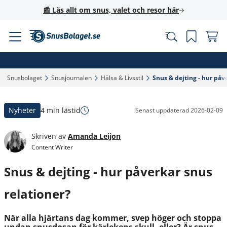
📰 Läs allt om snus, valet och resor här
Snusbolaget‎
Snusjournalen‎
Hälsa & Livsstil‎
Snus & dejting - hur påve
Nyheter
4 min lästid
Senast uppdaterad
2026-02-09
Skriven av
Amanda Leijon
Content Writer
Snus & dejting - hur påverkar snus
relationer?
När alla hjärtans dag kommer, svep höger och stoppa