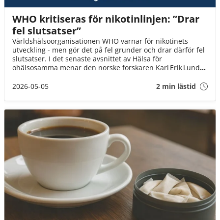
WHO kritiseras för nikotinlinjen: ”Drar
fel slutsatser”
Världshälsoorganisationen WHO varnar för nikotinets
utveckling - men gör det på fel grunder och drar därför fel
slutsatser. I det senaste avsnittet av Hälsa för
ohälsosamma menar den norske forskaren Karl Erik Lund
att WHO:s rapporter bortser från både vetenskap och
nordiska erfarenheter, vilket riskerar att leda till sämre
2026-05-05
2 min lästid
folkhälsa snarare än förbättringar.