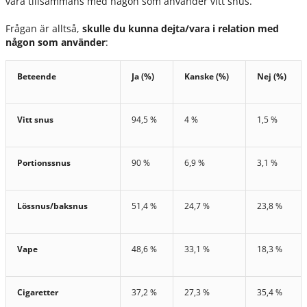
vara tillsammans med någon som använder vitt snus.
Frågan är alltså,
skulle du kunna dejta/vara i relation med
någon som använder
:
Beteende
Ja (%)
Kanske (%)
Nej (%)
Vitt snus
94,5 %
4 %
1,5 %
Portionssnus
90 %
6,9 %
3,1 %
Lössnus/baksnus
51,4 %
24,7 %
23,8 %
Vape
48,6 %
33,1 %
18,3 %
Cigaretter
37,2 %
27,3 %
35,4 %