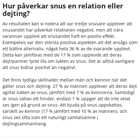
Hur påverkar snus en relation eller
dejting?
Av resultaten kan vi notera att var tredje snusare upplever att
snusandet har påverkat relationen negativt, men att nära
varannan upplevt att snusandet haft en positiv effekt.
Exempelvis var den största positiva aspekten att det ansågs som
ett bättre alternativ, något hela 36 % av de svarande upplevt.
Detta kan jämföras med de 17 % som upplevde att deras
dejt/partner tyckt illa om lukten av snus. Det är alltså vanligare
att snus bidrar positivt än negativt.
Det finns tydliga skillnader mellan män och kvinnor när det
gäller snus och dejting. 27 % av männen upplever att deras dejt
ogillat lukten av snus, jämfört med 7 % av kvinnorna. Samtidigt
är snus sällan ett hinder, endast 1 % uppger att de inte velat
ses igen på grund av snus. Att bjuda på snus uppskattas,
särskilt av kvinnor (17 % jämfört med 10 % av männen), och
snus ses ofta som ett naturligt samtalsämne i
dejtingsammanhang.