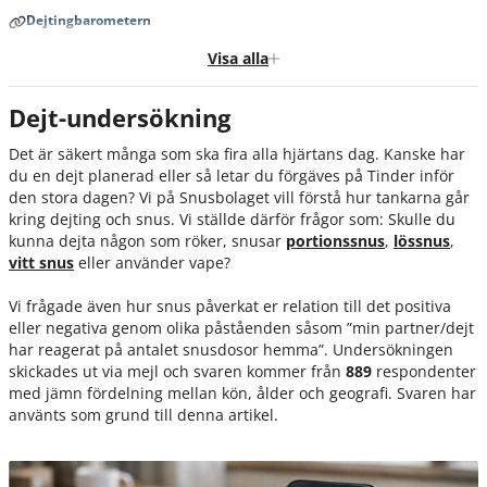
Dejtingbarometern
Vem vill folk dejta mest?
Visa alla
Hur påverkar snus en relation eller dejting?
Dejt-undersökning
Sammanfattning
Det är säkert många som ska fira alla hjärtans dag. Kanske har
du en dejt planerad eller så letar du förgäves på Tinder inför
den stora dagen? Vi på Snusbolaget vill förstå hur tankarna går
kring dejting och snus. Vi ställde därför frågor som: Skulle du
kunna dejta någon som röker, snusar
portionssnus
,
lössnus
,
vitt snus
eller använder vape?
Vi frågade även hur snus påverkat er relation till det positiva
eller negativa genom olika påståenden såsom ”min partner/dejt
har reagerat på antalet snusdosor hemma”. Undersökningen
skickades ut via mejl och svaren kommer från
889
respondenter
med jämn fördelning mellan kön, ålder och geografi. Svaren har
använts som grund till denna artikel.