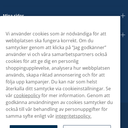
Mina sidor
Vi använder cookies som är nödvändiga för att
Om oss
webbplatsen ska fungera korrekt. Om du
samtycker genom att klicka på ”Jag godkänner”
använder vi och våra samarbetspartners också
cookies för att ge dig en personlig
shoppingupplevelse, analysera hur webbplatsen
används, skapa riktad annonsering och för att
följa upp kampanjer. Du kan när som helst
återkalla ditt samtycke via cookieinställningar. Se
vår
cookiepolicy
för mer information. Genom att
godkänna användningen av cookies samtycker du
också till vår behandling av personuppgifter för
samma syfte enligt vår
integritetspolicy.