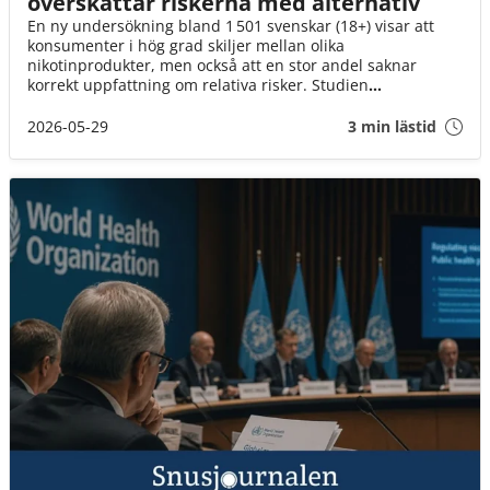
överskattar riskerna med alternativ
En ny undersökning bland 1 501 svenskar (18+) visar att
konsumenter i hög grad skiljer mellan olika
nikotinprodukter, men också att en stor andel saknar
korrekt uppfattning om relativa risker. Studien
genomfördes i februari 2026 och belyser både beteenden,
attityder och kunskapsnivåer på en snabbt föränderlig
2026-05-29
3 min lästid
marknad.