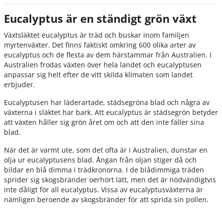
Eucalyptus är en ständigt grön växt
Växtsläktet eucalyptus är träd och buskar inom familjen
myrtenväxter. Det finns faktiskt omkring 600 olika arter av
eucalyptus och de flesta av dem härstammar från Australien. I
Australien frodas växten över hela landet och eucalyptusen
anpassar sig helt efter de vitt skilda klimaten som landet
erbjuder.
Eucalyptusen har läderartade, städsegröna blad och några av
växterna i släktet har bark. Att eucalyptus är städsegrön betyder
att växten håller sig grön året om och att den inte fäller sina
blad.
När det är varmt ute, som det ofta är i Australien, dunstar en
olja ur eucalyptusens blad. Ångan från oljan stiger då och
bildar en blå dimma i trädkronorna. I de blådimmiga träden
sprider sig skogsbränder oerhört lätt, men det är nödvändigtvis
inte dåligt för all eucalyptus. Vissa av eucalyptusväxterna är
nämligen beroende av skogsbränder för att sprida sin pollen.