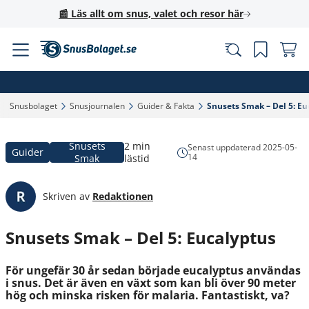
📰 Läs allt om snus, valet och resor här
Snusbolaget‎
Snusjournalen‎
Guider & Fakta‎
Snusets Smak – Del 5: Eu
Snusets
2 min
Senast uppdaterad
2025-05-
Guider
14
Smak
lästid
Skriven av
Redaktionen
Snusets Smak – Del 5: Eucalyptus
För ungefär 30 år sedan började eucalyptus användas
i snus. Det är även en växt som kan bli över 90 meter
hög och minska risken för malaria. Fantastiskt, va?