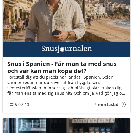
Snus i Spanien - Får man ta med snus
och var kan man köpa det?
Föreställ dig att du precis har landat i Spanien. Solen
värmer redan när du kliver ut från flygplatsen,
semesterkänslan infinner sig och plötsligt slår tanken dig,
får man ens ta med sig snus hit? Och om ja, vad gör jag om
det tar slut? I den här guiden går vi igenom det du behöver
veta innan flyget går till Spanien!
2026-07-13
4 min lästid