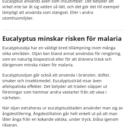
Eucalyptus används även som insultimber. Det betyder att
virket inte tar åt sig vatten så lätt, och det gör det till exempel
lämpligt att använda som stängsel. Eller i andra
utomhusmiljöer.
Eucalyptus minskar risken för malaria
Eucalyptusolja har en väldigt bred tillämpning inom många
olika områden. Oljan kan bland annat användas för rengöring,
som en naturlig biopesticid eller för att dränera träsk och
därigenom minska risken för malaria.
Eucalyptusoljan går också att använda i bränslen, dofter,
smaker och insektsmedel. Eucalyptusträd visar även
allelopatiska effekter. Det betyder att träden släpper ut
föreningar som hämmar andra växtarter från att växa i
närheten.
När oljan extraheras ur eucalyptusbladen använder man sig av
ångdestillering. Ångdestillation går helt enkelt ut på att man
låter ånga från en kokande vätska, under tryck, blåsa igenom
råvaran.