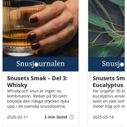
Snusets Smak – Del 3:
Snusets Sma
Whisky
Eucalyptus
Whisky och snus är ingen ny
För ungefär 30 år
kombination. Redan på 90-talet
eucalyptus använd
började den rökiga drycken dyka
även en växt som 
upp i de svenska snusdosorna.
meter hög och min
malaria. Fantastis
2026-02-11
3 min lästid
2025-05-14