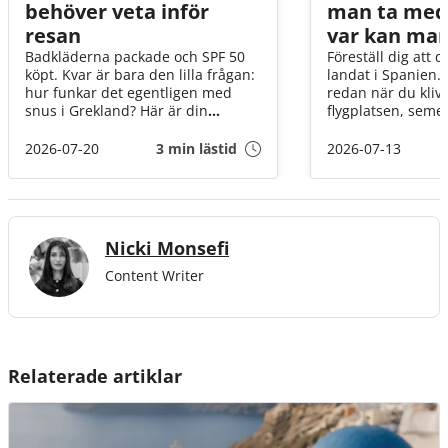
behöver veta inför
man ta med
resan
var kan man
Badkläderna packade och SPF 50
Föreställ dig att 
köpt. Kvar är bara den lilla frågan:
landat i Spanien.
hur funkar det egentligen med
redan när du klive
snus i Grekland? Här är din
flygplatsen, seme
snabbguide, med allt från vad som
infinner sig och pl
gäller i tullen till hur du förvarar
tanken dig, får m
2026-07-20
3 min lästid
2026-07-13
snuset när solen står som högst
snus hit? Och om j
över Egeiska havet!
om det tar slut? I
går vi igenom det
innan flyget går ti
Nicki Monsefi
Content Writer
Relaterade artiklar