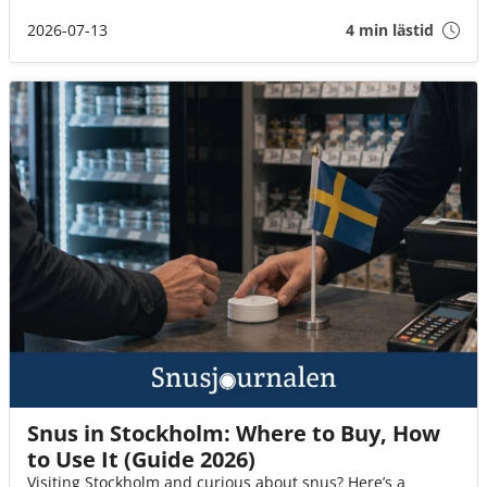
det tar slut? I den här guiden går vi igenom det du behöver
veta innan flyget går till Spanien!
2026-07-13
4 min lästid
Snus in Stockholm: Where to Buy, How
to Use It (Guide 2026)
Visiting Stockholm and curious about snus? Here’s a