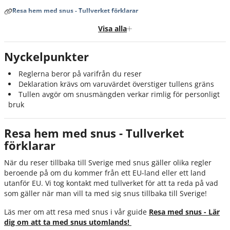
Resa hem med snus - Tullverket förklarar
Så deklarerar du snuset – steg för steg
Visa alla
Viktigt att tänka på – vanliga misstag
Nyckelpunkter
Sammanfattning
Reglerna beror på varifrån du reser
Källor
Deklaration krävs om varuvärdet överstiger tullens gräns
Tullen avgör om snusmängden verkar rimlig för personligt
bruk
Resa hem med snus - Tullverket
förklarar
När du reser tillbaka till Sverige med snus gäller olika regler
beroende på om du kommer från ett EU-land eller ett land
utanför EU. Vi tog kontakt med tullverket för att ta reda på vad
som gäller när man vill ta med sig snus tillbaka till Sverige!
Läs mer om att resa med snus i vår guide
Resa med snus - Lär
dig om att ta med snus utomlands!