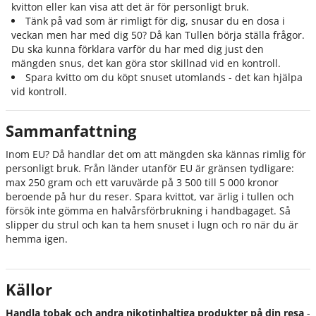
kvitton eller kan visa att det är för personligt bruk.
Tänk på vad som är rimligt för dig, snusar du en dosa i
veckan men har med dig 50? Då kan Tullen börja ställa frågor.
Du ska kunna förklara varför du har med dig just den
mängden snus, det kan göra stor skillnad vid en kontroll.
Spara kvitto om du köpt snuset utomlands - det kan hjälpa
vid kontroll.
Sammanfattning
Inom EU? Då handlar det om att mängden ska kännas rimlig för
personligt bruk. Från länder utanför EU är gränsen tydligare:
max 250 gram och ett varuvärde på 3 500 till 5 000 kronor
beroende på hur du reser. Spara kvittot, var ärlig i tullen och
försök inte gömma en halvårsförbrukning i handbagaget. Så
slipper du strul och kan ta hem snuset i lugn och ro när du är
hemma igen.
Källor
Handla tobak och andra nikotinhaltiga produkter på din resa
-