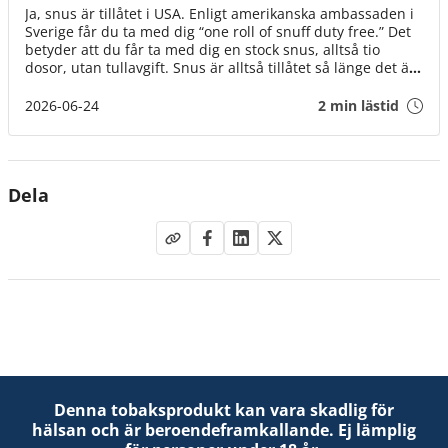
Ja, snus är tillåtet i USA. Enligt amerikanska ambassaden i
Sverige får du ta med dig “one roll of snuff duty free.” Det
betyder att du får ta med dig en stock snus, alltså tio
dosor, utan tullavgift. Snus är alltså tillåtet så länge det är
för eget bruk.
2026-06-24
2 min lästid
Dela
Denna tobaksprodukt kan vara skadlig för
hälsan och är beroendeframkallande. Ej lämplig