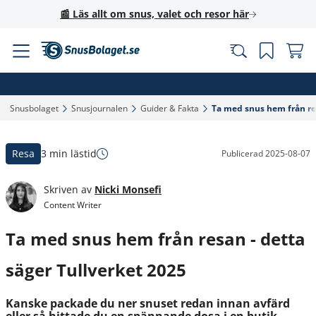
📰 Läs allt om snus, valet och resor här
Snusbolaget‎
Snusjournalen‎
Guider & Fakta‎
Ta med snus hem från res
Resa
3 min lästid
Publicerad
2025-08-07
Skriven av
Nicki Monsefi
Content Writer
Ta med snus hem från resan - detta
säger Tullverket 2025
Kanske packade du ner snuset redan innan avfärd