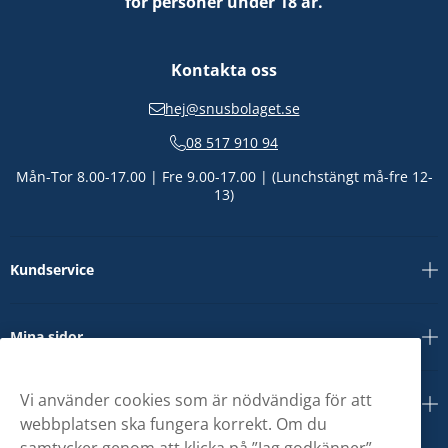
för personer under 18 år.
Kontakta oss
hej@snusbolaget.se
08 517 910 94
Mån-Tor 8.00-17.00 | Fre 9.00-17.00 | (Lunchstängt må-fre 12-
13)
Kundservice
Mina sidor
Vi använder cookies som är nödvändiga för att
Om oss
webbplatsen ska fungera korrekt. Om du
samtycker genom att klicka på ”Jag godkänner”