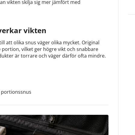
an vikten skilja sig mer jämfört med
verkar vikten
ll att olika snus väger olika mycket. Original
e portion, vilket ger högre vikt och snabbare
ukter är torrare och väger därför ofta mindre.
d portionssnus