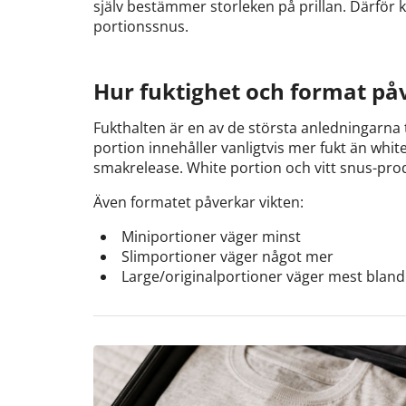
själv bestämmer storleken på prillan. Därför k
portionssnus.
Hur fuktighet och format på
Fukthalten är en av de största anledningarna ti
portion innehåller vanligtvis mer fukt än whit
smakrelease. White portion och vitt snus-prod
Även formatet påverkar vikten:
Miniportioner väger minst
Slimportioner väger något mer
Large/originalportioner väger mest blan