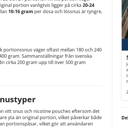
ginal portion vanligtvis ligger på cirka
20-24
llan
10-16 gram
per dosa och lössnus är tyngre,
ock portionssnus väger oftast mellan 180 och 240
 400 gram. Sammanställningar från svenska
från cirka 200 gram upp till över 500 gram
snustyper
än vitt snus och nicotine pouches eftersom det
are yta än original portion, vilket påverkar både
De
tan portionspåsar, vilket gör att användaren