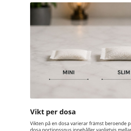
Vikt per dosa
Vikten på en dosa varierar främst beroende på
dosa portionssnus innehåller vanligtvis mella