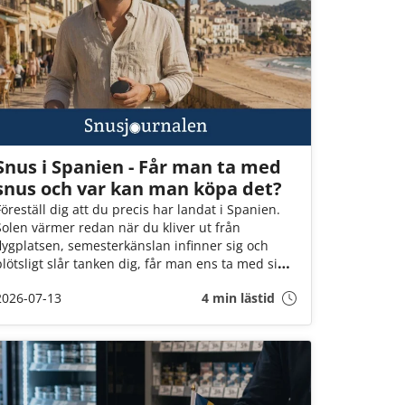
Snus i Spanien - Får man ta med
snus och var kan man köpa det?
Föreställ dig att du precis har landat i Spanien.
Solen värmer redan när du kliver ut från
flygplatsen, semesterkänslan infinner sig och
plötsligt slår tanken dig, får man ens ta med sig
snus hit? Och om ja, vad gör jag om det tar slut? I
2026-07-13
4 min lästid
den här guiden går vi igenom det du behöver
veta innan flyget går till Spanien!