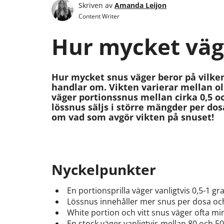
Skriven av
Amanda Leijon
Content Writer
Hur mycket väg
Hur mycket snus väger beror på vilken
handlar om. Vikten varierar mellan ol
väger portionssnus mellan cirka 0,5 o
lössnus säljs i större mängder per dos
om vad som avgör vikten på snuset!
Nyckelpunkter
En portionsprilla väger vanligtvis 0,5-1 
Lössnus innehåller mer snus per dosa och 
White portion och vitt snus väger ofta min
En stock väger vanligtvis mellan 80 och 