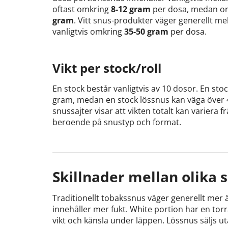
oftast omkring
8-12 gram
per dosa, medan ori
gram
. Vitt snus-produkter väger generellt me
vanligtvis omkring
35-50 gram
per dosa.
Vikt per stock/roll
En stock består vanligtvis av 10 dosor. En st
gram, medan en stock lössnus kan väga över
snussajter visar att vikten totalt kan variera 
beroende på snustyp och format.
Skillnader mellan olika 
Traditionellt tobakssnus väger generellt mer 
innehåller mer fukt. White portion har en torr
vikt och känsla under läppen. Lössnus säljs u