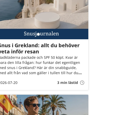
Snus i Grekland: allt du behöver
veta inför resan
Badkläderna packade och SPF 50 köpt. Kvar är
bara den lilla frågan: hur funkar det egentligen
med snus i Grekland? Här är din snabbguide,
med allt från vad som gäller i tullen till hur du
förvarar snuset när solen står som högst över
2026-07-20
3 min lästid
Egeiska havet!