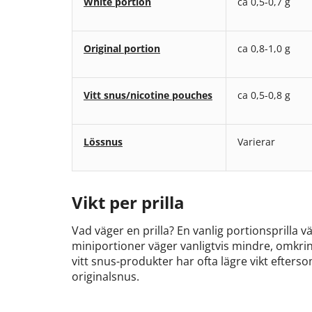
White portion
ca 0,5-0,7 g
Original portion
ca 0,8-1,0 g
Vitt snus/nicotine pouches
ca 0,5-0,8 g
Lössnus
Varierar
Vikt per prilla
Vad väger en prilla? En vanlig portionsprilla v
miniportioner väger vanligtvis mindre, omkri
vitt snus-produkter har ofta lägre vikt efterso
originalsnus.