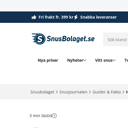
Fri frakt fr. 399 kr
Snabba leveranser
Nya priser
Nyheter
Vitt snus
T
Snusbolaget‎
Snusjournalen‎
Guider & Fakta‎
3 min lästid