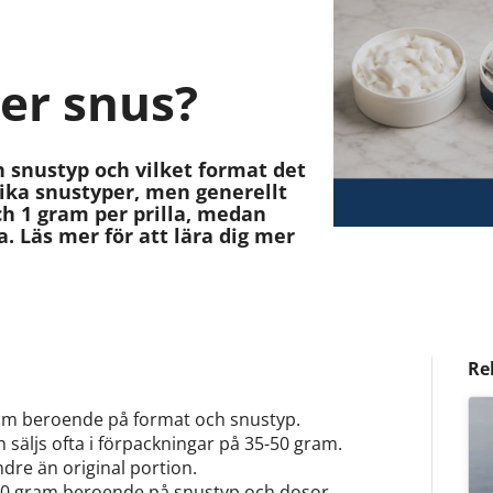
er snus?
 snustyp och vilket format det
ika snustyper, men generellt
ch 1 gram per prilla, medan
a. Läs mer för att lära dig mer
Re
gram beroende på format och snustyp.
säljs ofta i förpackningar på 35-50 gram.
dre än original portion.
500 gram beroende på snustyp och dosor.