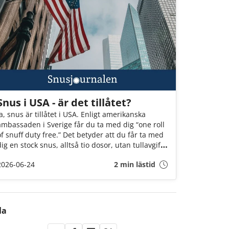
Snus i USA - är det tillåtet?
Ja, snus är tillåtet i USA. Enligt amerikanska
ambassaden i Sverige får du ta med dig “one roll
of snuff duty free.” Det betyder att du får ta med
dig en stock snus, alltså tio dosor, utan tullavgift.
Snus är alltså tillåtet så länge det är för eget
2026-06-24
2 min lästid
bruk.
la