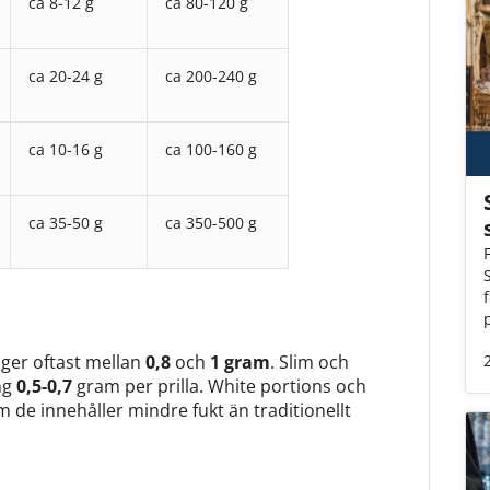
ca 8-12 g
ca 80-120 g
ca 20-24 g
ca 200-240 g
ca 10-16 g
ca 100-160 g
ca 35-50 g
ca 350-500 g
äger oftast mellan
0,8
och
1 gram
. Slim och
ng
0,5-0,7
gram per prilla. White portions och
m de innehåller mindre fukt än traditionellt