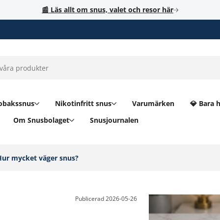
📰 Läs allt om snus, valet och resor här
obakssnus
Nikotinfritt snus
Varumärken
💎 Bara 
Om Snusbolaget
Snusjournalen
Hur mycket väger snus?‎
Publicerad
2026-05-26