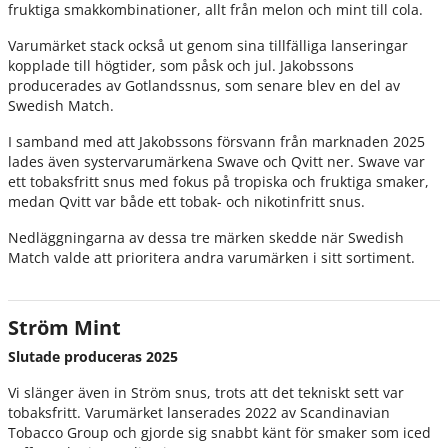
fruktiga smakkombinationer, allt från melon och mint till cola.
Varumärket stack också ut genom sina tillfälliga lanseringar
kopplade till högtider, som påsk och jul. Jakobssons
producerades av Gotlandssnus, som senare blev en del av
Swedish Match.
I samband med att Jakobssons försvann från marknaden 2025
lades även systervarumärkena Swave och Qvitt ner. Swave var
ett tobaksfritt snus med fokus på tropiska och fruktiga smaker,
medan Qvitt var både ett tobak- och nikotinfritt snus.
Nedläggningarna av dessa tre märken skedde när Swedish
Match valde att prioritera andra varumärken i sitt sortiment.
Ström Mint
Slutade produceras 2025
Vi slänger även in Ström snus, trots att det tekniskt sett var
tobaksfritt. Varumärket lanserades 2022 av Scandinavian
Tobacco Group och gjorde sig snabbt känt för smaker som iced