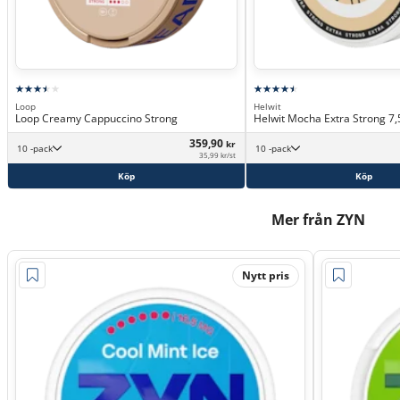
Loop
Helwit
Loop Creamy Cappuccino Strong
Helwit Mocha Extra Strong 7
359,90
kr
10 -pack
10 -pack
35,99 kr/st
Köp
Köp
Mer från ZYN
Nytt pris