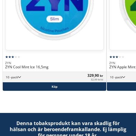
ZYN
ZYN
ZYN Cool Mint Ice 16,5mg
ZYN Apple Min
329,90
kr
10 -pack
10 -pack
32,99 kr/st
Köp
Denna tobaksprodukt kan vara skadlig för
hälsan och är beroendeframkallande. Ej lämplig
för personer under 18 år.