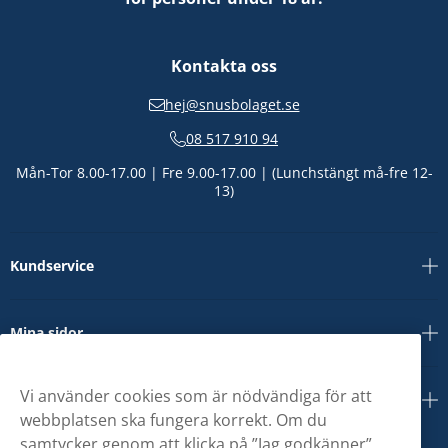
Kontakta oss
hej@snusbolaget.se
08 517 910 94
Mån-Tor 8.00-17.00 | Fre 9.00-17.00 | (Lunchstängt må-fre 12-
13)
Kundservice
Mina sidor
Vi använder cookies som är nödvändiga för att
Om oss
webbplatsen ska fungera korrekt. Om du
samtycker genom att klicka på ”Jag godkänner”