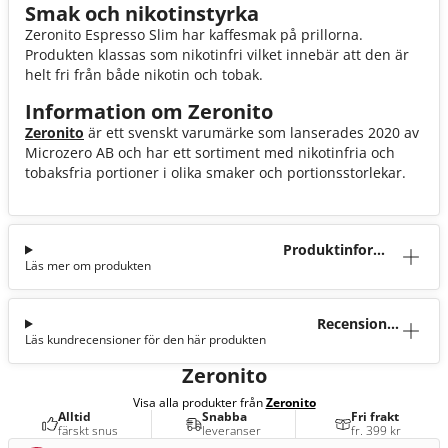
Smak och nikotinstyrka
Zeronito Espresso Slim har kaffesmak på prillorna.
Produkten klassas som nikotinfri vilket innebär att den är
helt fri från både nikotin och tobak.
Information om Zeronito
Zeronito
är ett svenskt varumärke som lanserades 2020 av
Microzero AB och har ett sortiment med nikotinfria och
tobaksfria portioner i olika smaker och portionsstorlekar.
Produktinforma
Läs mer om produkten
tion
Recensioner
Läs kundrecensioner för den här produkten
(5)
Zeronito
Visa alla produkter från
Zeronito
Alltid
Snabba
Fri frakt
färskt snus
leveranser
fr. 399 kr