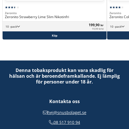
Zeronito
Zeronito
Zeronito Strawberry Lime Slim Nikotinfri
Zeronito Col
199,90
kr
10 -pack
10 -pack
19,99 kr/st
Köp
Denna tobaksprodukt kan vara skadlig för
hälsan och är beroendeframkallande. Ej lämplig
för personer under 18 år.
Kontakta oss
hej@snusbolaget.se
08 517 910 94