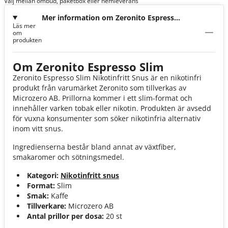
Välj mellan ombud, paketbox eller hemleverans
Mer information om Zeronito Espresso
Läs mer
Slim Nikotinfri
om
produkten
Om Zeronito Espresso Slim
Zeronito Espresso Slim Nikotinfritt Snus är en nikotinfri
produkt från varumärket Zeronito som tillverkas av
Microzero AB. Prillorna kommer i ett slim-format och
innehåller varken tobak eller nikotin. Produkten är avsedd
för vuxna konsumenter som söker nikotinfria alternativ
inom vitt snus.
Ingredienserna består bland annat av växtfiber,
smakaromer och sötningsmedel.
Kategori:
Nikotinfritt snus
Format:
Slim
Smak:
Kaffe
Tillverkare:
Microzero AB
Antal prillor per dosa:
20 st