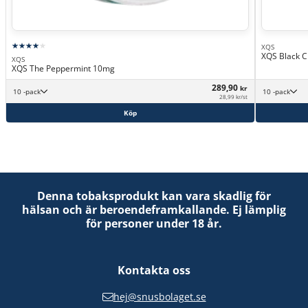
XQS
XQS Black C
XQS
XQS The Peppermint 10mg
289,90
kr
10 -pack
10 -pack
28,99 kr/st
Köp
Denna tobaksprodukt kan vara skadlig för
hälsan och är beroendeframkallande. Ej lämplig
för personer under 18 år.
Kontakta oss
hej@snusbolaget.se