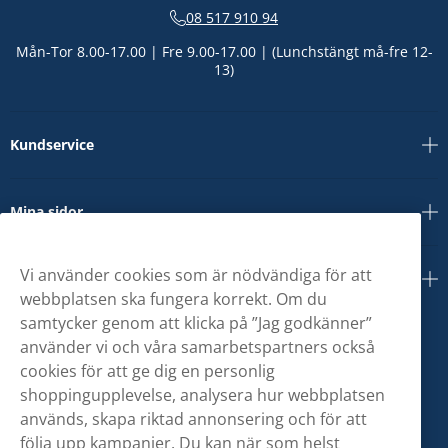
08 517 910 94
Mån-Tor 8.00-17.00 | Fre 9.00-17.00 | (Lunchstängt må-fre 12-
13)
Kundservice
Mina sidor
Vi använder cookies som är nödvändiga för att
Om oss
webbplatsen ska fungera korrekt. Om du
samtycker genom att klicka på ”Jag godkänner”
använder vi och våra samarbetspartners också
cookies för att ge dig en personlig
shoppingupplevelse, analysera hur webbplatsen
används, skapa riktad annonsering och för att
följa upp kampanjer. Du kan när som helst