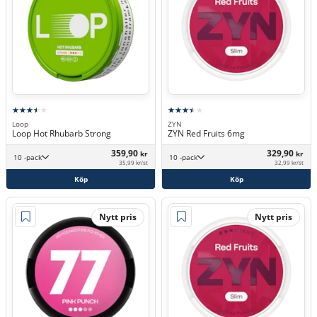
Loop
ZYN
Loop Hot Rhubarb Strong
ZYN Red Fruits 6mg
359,90
329,90
kr
kr
10 -pack
10 -pack
35,99 kr/st
32,99 kr/st
Köp
Köp
Nytt pris
Nytt pris