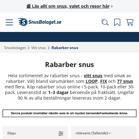
📰 Läs allt om snus, valet och resor här
Snusbolaget‎
Vitt snus‎
Rabarber snus‎
Rabarber snus
Hela sortimentet av rabarber snus -
vitt snus
med smak av
rabarber. Välj bland varumärken som
LOOP
,
FIX
och
77 snus
med flera. Köp rabarber snus online i 5-pack, 10-pack eller 30-
pack. Leveranstid är
1–3 dagar
beroende på fraktsätt. Ungefär
90 % av alla beställningar levereras inom 2 dagar.
relevans (fallande)
Filter