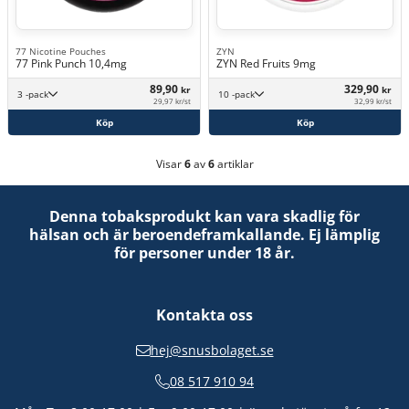
77 Nicotine Pouches
ZYN
77 Pink Punch 10,4mg
ZYN Red Fruits 9mg
89,90
329,90
kr
kr
3 -pack
10 -pack
29,97 kr/st
32,99 kr/st
Köp
Köp
Visar
6
av
6
artiklar
Denna tobaksprodukt kan vara skadlig för
hälsan och är beroendeframkallande. Ej lämplig
för personer under 18 år.
Kontakta oss
hej@snusbolaget.se
08 517 910 94