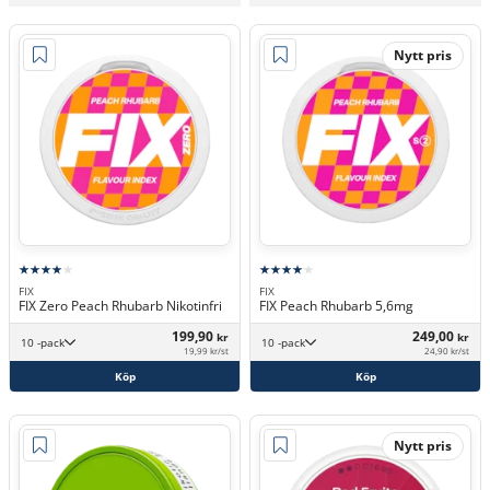
Nytt pris
FIX
FIX
FIX Zero Peach Rhubarb Nikotinfri
FIX Peach Rhubarb 5,6mg
199,90
249,00
kr
kr
10 -pack
10 -pack
19,99 kr/st
24,90 kr/st
Köp
Köp
Nytt pris