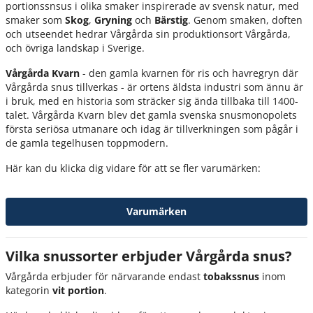
portionssnsus i olika smaker inspirerade av svensk natur, med
smaker som
Skog
,
Gryning
och
Bärstig
. Genom smaken, doften
och utseendet hedrar Vårgårda sin produktionsort Vårgårda,
och övriga landskap i Sverige.
Vårgårda Kvarn
- den gamla kvarnen för ris och havregryn där
Vårgårda snus tillverkas - är ortens äldsta industri som ännu är
i bruk, med en historia som sträcker sig ända tillbaka till 1400-
talet. Vårgårda Kvarn blev det gamla svenska snusmonopolets
första seriösa utmanare och idag är tillverkningen som pågår i
de gamla tegelhusen toppmodern.
Här kan du klicka dig vidare för att se fler varumärken:
Varumärken
Vilka snussorter erbjuder Vårgårda snus?
Vårgårda erbjuder för närvarande endast
tobakssnus
inom
kategorin
vit portion
.