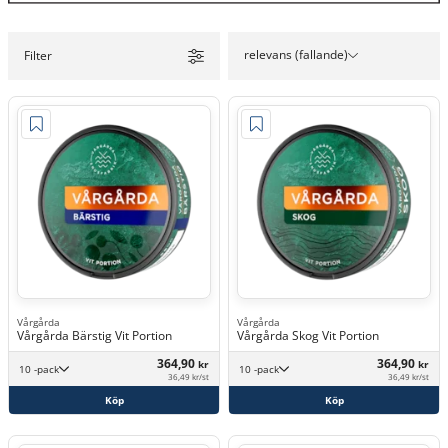
relevans (fallande)
Filter
Vårgårda
Vårgårda
Vårgårda Bärstig Vit Portion
Vårgårda Skog Vit Portion
364,90
364,90
kr
kr
10 -pack
10 -pack
36,49 kr/st
36,49 kr/st
Köp
Köp