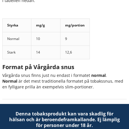
i tabellen nedan.
Styrka
mg/g
mg/portion
Normal
10
9
Stark
14
12,6
Format på Vårgårda snus
Vårgårda snus finns just nu endast i formatet
normal
.
Normal
är det mest traditionella formatet på tobakssnus, med
en fylligare prilla än exempelvis slim-portioner.
Denna tobaksprodukt kan vara skadlig för
hälsan och är beroendeframkallande. Ej lämplig
för personer under 18 år.