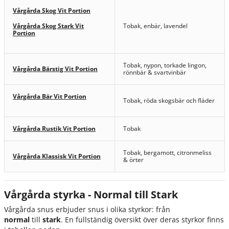
Vårgårda Skog Vit Portion
Vårgårda Skog Stark Vit
Tobak, enbär, lavendel
Portion
Tobak, nypon, torkade lingon,
Vårgårda Bärstig Vit Portion
rönnbär & svartvinbär
Vårgårda Bär Vit Portion
Tobak, röda skogsbär och fläder
Vårgårda Rustik Vit Portion
Tobak
Tobak, bergamott, citronmeliss
Vårgårda Klassisk Vit Portion
& örter
Vårgårda styrka - Normal till Stark
Vårgårda snus erbjuder snus i olika styrkor: från
normal
till
stark
. En fullständig översikt över deras styrkor finns