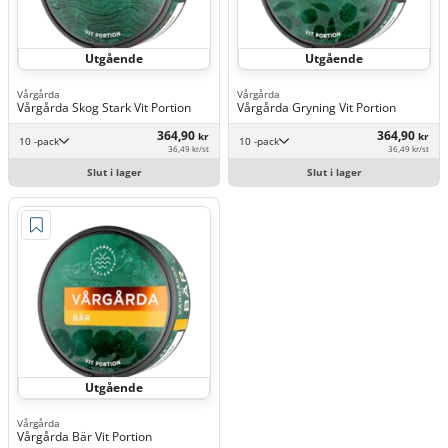
Utgående
Utgående
Vårgårda
Vårgårda
Vårgårda Skog Stark Vit Portion
Vårgårda Gryning Vit Portion
364,90
364,90
kr
kr
10 -pack
10 -pack
36,49 kr/st
36,49 kr/st
Slut i lager
Slut i lager
Utgående
Vårgårda
Vårgårda Bär Vit Portion