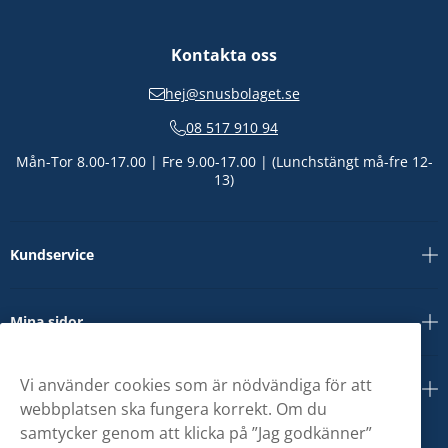
Kontakta oss
hej@snusbolaget.se
08 517 910 94
Mån-Tor 8.00-17.00 | Fre 9.00-17.00 | (Lunchstängt må-fre 12-
13)
Kundservice
Mina sidor
Vi använder cookies som är nödvändiga för att
Om oss
webbplatsen ska fungera korrekt. Om du
samtycker genom att klicka på ”Jag godkänner”