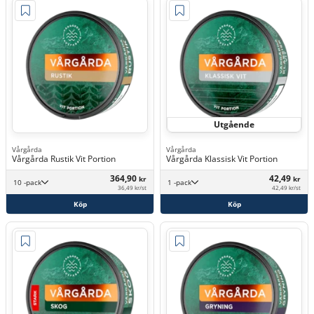
Utgående
Vårgårda
Vårgårda
Vårgårda Rustik Vit Portion
Vårgårda Klassisk Vit Portion
364,90
42,49
kr
kr
10 -pack
1 -pack
36,49 kr/st
42,49 kr/st
Köp
Köp