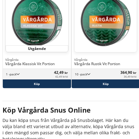
Utgående
Vårgårda
Vårgårda
Vårgårda Klassisk Vit Portion
Vårgårda Rustik Vit Portion
42,49
364,90
kr
kr
1 -pack
10 -pack
42,49 kr/st
36,49 kr/st
Köp
Köp
Köp Vårgårda Snus Online
Du kan köpa snus från Vårgårda på Snusbolaget. Här kan du
välja bland ett varierat utbud av alternativ, köpa Vårgårda snus
i den mängd som passar dig, och välja mellan olika frakt- och
betalningsalternativ.