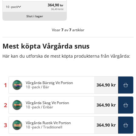
364,90
kr
10 -pack
36,49 kr/st
Slut i lager
Visar
7
av
7
artiklar
Mest köpta Vårgårda snus
Här kan du utforska de mest köpta produkterna från Vårgårda:
Vårgårda Bärstig Vit Portion
1
364,90 kr
10 -pack
/
Bär
Vårgårda Skog Vit Portion
2
364,90 kr
10 -pack
/
Enbär
Vårgårda Rustik Vit Portion
3
364,90 kr
10 -pack
/
Traditionell