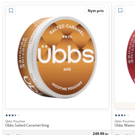
Nytt pris
Übbs Pouches
Übbs Pouches
Übbs Salted Caramel 6mg
Übbs Water
249,99
kr