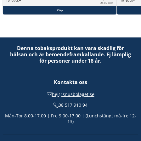
10 -pack
10 -pack
25,00 kr/st
Köp
Denna tobaksprodukt kan vara skadlig för
hälsan och är beroendeframkallande. Ej lämplig
för personer under 18 år.
Kontakta oss
hej@snusbolaget.se
08 517 910 94
Mån-Tor 8.00-17.00 | Fre 9.00-17.00 | (Lunchstängt må-fre 12-
13)