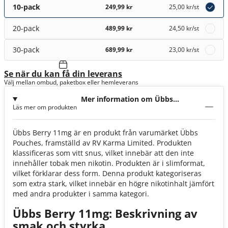
10-pack
249,99 kr
25,00 kr
/st
20-pack
489,99 kr
24,50 kr
/st
30-pack
689,99 kr
23,00 kr
/st
Se när du kan få din leverans
Välj mellan ombud, paketbox eller hemleverans
Mer information om Übbs
Läs mer om produkten
Berry 11mg
Übbs Berry 11mg är en produkt från varumärket Übbs
Pouches, framställd av RV Karma Limited. Produkten
klassificeras som vitt snus, vilket innebär att den inte
innehåller tobak men nikotin. Produkten är i slimformat,
vilket förklarar dess form. Denna produkt kategoriseras
som extra stark, vilket innebär en högre nikotinhalt jämfört
med andra produkter i samma kategori.
Übbs Berry 11mg: Beskrivning av
smak och styrka