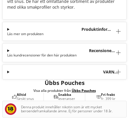
vitt snus. De har ett omfattande sortiment av produkter
med olika smakprofiler och styrkor.
Produktinforma
Läs mer om produkten
tion
Recensioner
Läs kundrecensioner för den här produkten
(14)
VARNI
NG
Übbs Pouches
Visa alla produkter från
Übbs Pouches
Alltid
Snabba
Fri frakt
färskt snus
leveranser
fr. 399 kr
Denna produkt innehåller nikotin som är ett mycket
beroendeframkallande ämne. Ej för personer under 18 år.