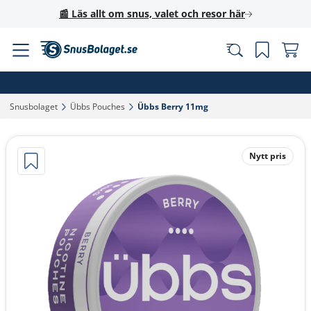
📰 Läs allt om snus, valet och resor här
Snusbolaget‎
Übbs Pouches‎
Übbs Berry 11mg‎
Nytt pris