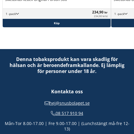
234,90
kr
1 -pack
1 -pack
234,90 kr/st
Köp
Denna tobaksprodukt kan vara skadlig för
hälsan och är beroendeframkallande. Ej lämplig
för personer under 18 år.
Kontakta oss
hej@snusbolaget.se
08 517 910 94
Mån-Tor 8.00-17.00 | Fre 9.00-17.00 | (Lunchstängt må-fre 12-
13)