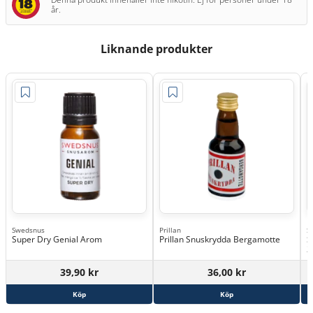
år.
Liknande produkter
Swedsnus
Prillan
S
Super Dry Genial Arom
Prillan Snuskrydda Bergamotte
S
2
39,90 kr
36,00 kr
Köp
Köp