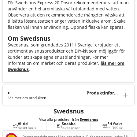
För Swedsnus Express 20 Dosor rekommenderar vi att man
använder en hel aromflaska väl utblandad med vatten.
Observera att den rekommenderade mängden vätska att
tillsätta lössnussatsen anger vatten inklusive arom. Skaka
flaskan väl innan användning. Öppnad flaska kan sparas.
Om Swedsnus
Swedsnus, som grundades 2011 i Sverige, erbjuder ett
sortiment av snusprodukter och DIY-kit som möjliggör för
kunder att skapa egna snusblandningar. För mer
information om märket och deras produkter,
läs mer om
Swedsnus
.
Produktinforma
Läs mer om produkten
tion
Swedsnus
Visa alla produkter från
Swedsnus
Alltid
Snabba
Fri frakt
färskt snus
leveranser
fr. 399 kr
Denna produkt innehåller inte nikotin. Ej för personer under 18