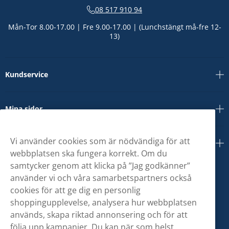
08 517 910 94
Mån-Tor 8.00-17.00 | Fre 9.00-17.00 | (Lunchstängt må-fre 12-
13)
Kundservice
Mina sidor
Vi använder cookies som är nödvändiga för att
Om oss
webbplatsen ska fungera korrekt. Om du
samtycker genom att klicka på ”Jag godkänner”
använder vi och våra samarbetspartners också
cookies för att ge dig en personlig
shoppingupplevelse, analysera hur webbplatsen
används, skapa riktad annonsering och för att
följa upp kampanjer. Du kan när som helst