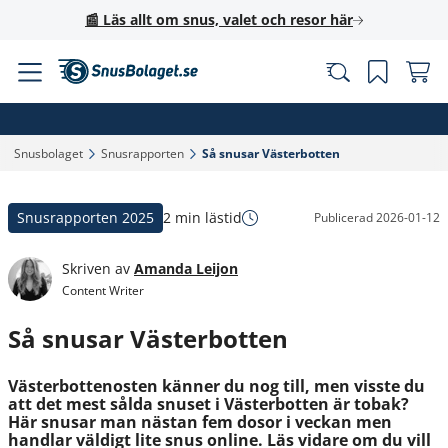
📰 Läs allt om snus, valet och resor här
Snusbolaget‎
Snusrapporten‎
Så snusar Västerbotten‎
Snusrapporten 2025
2 min lästid
Publicerad
2026-01-12
Skriven av
Amanda Leijon
Content Writer
Så snusar Västerbotten
Västerbottenosten känner du nog till, men visste du
att det mest sålda snuset i Västerbotten är tobak?
Här snusar man nästan fem dosor i veckan men
handlar väldigt lite snus online. Läs vidare om du vill