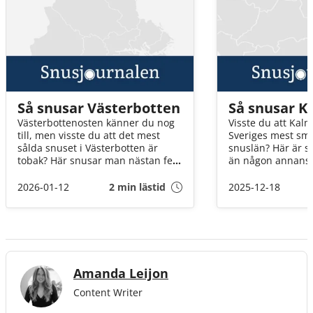
Så snusar Västerbotten
Så snusar K
Västerbottenosten känner du nog
Visste du att Kalm
till, men visste du att det mest
Sveriges mest sm
sålda snuset i Västerbotten är
snuslän? Här är s
tobak? Här snusar man nästan fem
än någon annansta
dosor i veckan men handlar väldigt
har fördjupat oss
lite snus online. Läs vidare om du
2025 för att ta r
2026-01-12
2 min lästid
2025-12-18
vill veta mer om hur
egentligen snusar
västerbottningarna snusar!
Amanda Leijon
Content Writer