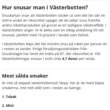
Hur snusar man i Västerbotten?
Snuskartan visar att Västerbotten sticker ut som det län där en
större andel än rikssnittet uppger att de väljer snus framför
andra nikotinprodukter på grund av en tydligare nikotineffekt. I
Västerbotten anger 16 % detta som en viktig anledning till sitt
snusval, jämfört med 10 procent i landet som helhet.
I Västerbotten köps det lite mindre snus på nätet per person än
i resten av landet. Enligt försäljningsstatistiken från
Snusbolaget har länet ett index på 87, där rikssnittet är 100.
Västerbottningar snusar i snitt cirka
4,7 dosor
per vecka.
Mest sålda smaker
Är inte så otippat västerbottenost! Skoja, här är de mest köpta
smakerna, inte helt olikt som i resten av Sverige.
1. Tobak
2. Mint