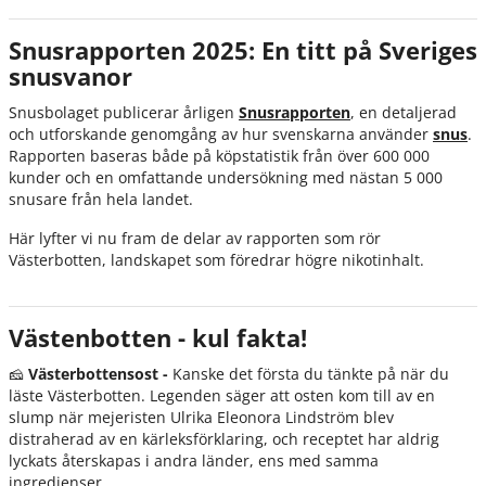
Mest sålda smaker
Snusrapporten 2025: En titt på Sveriges
Mest sålda varumärken
snusvanor
Sammanfattning
Snusbolaget publicerar årligen
Snusrapporten
, en detaljerad
och utforskande genomgång av hur svenskarna använder
snus
.
Rapporten baseras både på köpstatistik från över 600 000
kunder och en omfattande undersökning med nästan 5 000
snusare från hela landet.
Här lyfter vi nu fram de delar av rapporten som rör
Västerbotten, landskapet som föredrar högre nikotinhalt.
Västenbotten - kul fakta!
🧀
Västerbottensost -
Kanske det första du tänkte på när du
läste Västerbotten. Legenden säger att osten kom till av en
slump när mejeristen Ulrika Eleonora Lindström blev
distraherad av en kärleksförklaring, och receptet har aldrig
lyckats återskapas i andra länder, ens med samma
ingredienser.